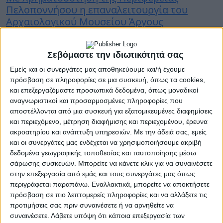
Πελοποννήσου η επαναλειτουργία του
Αρχαιολογικού Μουσείου Άργους
Σεβόμαστε την ιδιωτικότητά σας
30 Ιουνίου 2026
Εμείς και οι συνεργάτες μας αποθηκεύουμε και/ή έχουμε
Τροποποίηση ηλεκτρονικών δημοπρασιών
πρόσβαση σε πληροφορίες σε μια συσκευή, όπως τα cookies,
για την παραχώρηση αιγιαλού και παραλίας
και επεξεργαζόμαστε προσωπικά δεδομένα, όπως μοναδικοί
αναγνωριστικοί και προσαρμοσμένες πληροφορίες που
αποστέλλονται από μια συσκευή για εξατομικευμένες διαφημίσεις
και περιεχόμενο, μέτρηση διαφήμισης και περιεχομένου, έρευνα
ακροατηρίου και ανάπτυξη υπηρεσιών.
Με την άδειά σας, εμείς
30 Ιουνίου 2026
και οι συνεργάτες μας ενδέχεται να χρησιμοποιήσουμε ακριβή
Προγραμματική Σύμβαση Μελετών
δεδομένα γεωγραφικής τοποθεσίας και ταυτοποίησης μέσω
Aντιπλημμυρικών-Εγγειοβελτιωτικών έργων
σάρωσης συσκευών. Μπορείτε να κάνετε κλικ για να συναινέσετε
στην Περιφέρεια Πελοποννήσου
στην επεξεργασία από εμάς και τους συνεργάτες μας όπως
περιγράφεται παραπάνω. Εναλλακτικά, μπορείτε να αποκτήσετε
πρόσβαση σε πιο λεπτομερείς πληροφορίες και να αλλάξετε τις
προτιμήσεις σας πριν συναινέσετε ή να αρνηθείτε να
30 Ιουνίου 2026
συναινέσετε.
Λάβετε υπόψη ότι κάποια επεξεργασία των