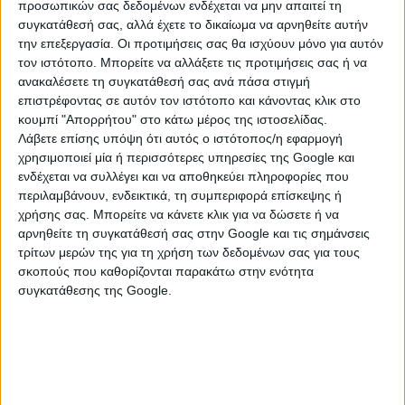
Κόμβος Κινητικότητας με ΦΒ πάνελ 12KW
προσωπικών σας δεδομένων ενδέχεται να μην απαιτεί τη
για φόρτιση ηλεκτρικών οχημάτων στην
συγκατάθεσή σας, αλλά έχετε το δικαίωμα να αρνηθείτε αυτήν
Καλαμάτα
την επεξεργασία. Οι προτιμήσεις σας θα ισχύουν μόνο για αυτόν
τον ιστότοπο. Μπορείτε να αλλάξετε τις προτιμήσεις σας ή να
ανακαλέσετε τη συγκατάθεσή σας ανά πάσα στιγμή
επιστρέφοντας σε αυτόν τον ιστότοπο και κάνοντας κλικ στο
29 Ιουνίου 2026
κουμπί "Απορρήτου" στο κάτω μέρος της ιστοσελίδας.
Περιφέρεια Πελοποννήσου: Πρόγραμμα 7
Λάβετε επίσης υπόψη ότι αυτός ο ιστότοπος/η εφαρμογή
χρησιμοποιεί μία ή περισσότερες υπηρεσίες της Google και
εκατ. ευρώ για την αντιμετώπιση
ενδέχεται να συλλέγει και να αποθηκεύει πληροφορίες που
κατολισθήσεων
περιλαμβάνουν, ενδεικτικά, τη συμπεριφορά επίσκεψης ή
χρήσης σας. Μπορείτε να κάνετε κλικ για να δώσετε ή να
αρνηθείτε τη συγκατάθεσή σας στην Google και τις σημάνσεις
τρίτων μερών της για τη χρήση των δεδομένων σας για τους
26 Ιουνίου 2026
σκοπούς που καθορίζονται παρακάτω στην ενότητα
Δημοτικά Τέλη: Αποσυνδέονται από τους
συγκατάθεσης της Google.
λογαριασμούς ρεύματος
26 Ιουνίου 2026
Δ. Πτωχός: Η Πελοπόννησος γράφει ξανά τη