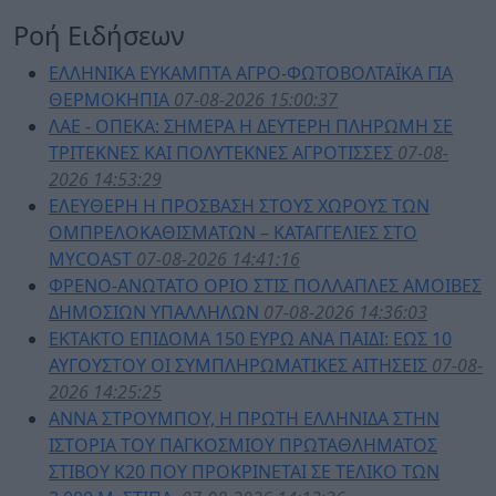
Ροή Ειδήσεων
ΕΛΛΗΝΙΚΆ ΕΎΚΑΜΠΤΑ ΑΓΡΟ-ΦΩΤΟΒΟΛΤΑΪΚΆ ΓΙΑ
ΘΕΡΜΟΚΉΠΙΑ
07-08-2026 15:00:37
ΛΑΕ - ΟΠΕΚΑ: ΣΉΜΕΡΑ Η ΔΕΎΤΕΡΗ ΠΛΗΡΩΜΉ ΣΕ
ΤΡΊΤΕΚΝΕΣ ΚΑΙ ΠΟΛΎΤΕΚΝΕΣ ΑΓΡΌΤΙΣΣΕΣ
07-08-
2026 14:53:29
ΕΛΕΎΘΕΡΗ Η ΠΡΌΣΒΑΣΗ ΣΤΟΥΣ ΧΏΡΟΥΣ ΤΩΝ
ΟΜΠΡΕΛΟΚΑΘΙΣΜΆΤΩΝ – ΚΑΤΑΓΓΕΛΊΕΣ ΣΤΟ
MYCOAST
07-08-2026 14:41:16
ΦΡΈΝΟ-ΑΝΏΤΑΤΟ ΌΡΙΟ ΣΤΙΣ ΠΟΛΛΑΠΛΈΣ ΑΜΟΙΒΈΣ
ΔΗΜΟΣΊΩΝ ΥΠΑΛΛΉΛΩΝ
07-08-2026 14:36:03
ΈΚΤΑΚΤΟ ΕΠΊΔΟΜΑ 150 ΕΥΡΏ ΑΝΆ ΠΑΙΔΊ: ΈΩΣ 10
ΑΥΓΟΎΣΤΟΥ ΟΙ ΣΥΜΠΛΗΡΩΜΑΤΙΚΈΣ ΑΙΤΉΣΕΙΣ
07-08-
2026 14:25:25
ΆΝΝΑ ΣΤΡΟΎΜΠΟΥ, Η ΠΡΏΤΗ ΕΛΛΗΝΊΔΑ ΣΤΗΝ
ΙΣΤΟΡΊΑ ΤΟΥ ΠΑΓΚΌΣΜΙΟΥ ΠΡΩΤΑΘΛΉΜΑΤΟΣ
ΣΤΊΒΟΥ Κ20 ΠΟΥ ΠΡΟΚΡΊΝΕΤΑΙ ΣΕ ΤΕΛΙΚΌ ΤΩΝ