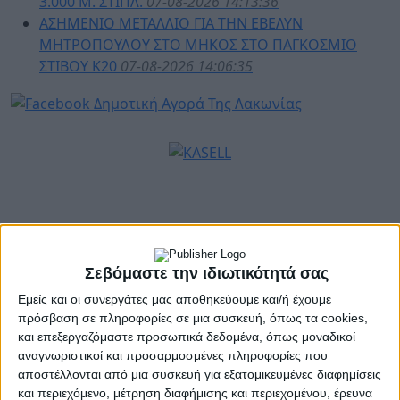
3.000 Μ. ΣΤΙΠΛ.
07-08-2026 14:13:36
ΑΣΗΜΈΝΙΟ ΜΕΤΆΛΛΙΟ ΓΙΑ ΤΗΝ ΈΒΕΛΥΝ
ΜΗΤΡΟΠΟΎΛΟΥ ΣΤΟ ΜΉΚΟΣ ΣΤΟ ΠΑΓΚΌΣΜΙΟ
ΣΤΊΒΟΥ Κ20
07-08-2026 14:06:35
ΑΘΛΗΤΙΚΑ
Σεβόμαστε την ιδιωτικότητά σας
Εμείς και οι συνεργάτες μας αποθηκεύουμε και/ή έχουμε
πρόσβαση σε πληροφορίες σε μια συσκευή, όπως τα cookies,
και επεξεργαζόμαστε προσωπικά δεδομένα, όπως μοναδικοί
αναγνωριστικοί και προσαρμοσμένες πληροφορίες που
11:13 - 7 Αυγ 2026
αποστέλλονται από μια συσκευή για εξατομικευμένες διαφημίσεις
Άννα Στρούμπου, η πρώτη Ελληνίδα στην
και περιεχόμενο, μέτρηση διαφήμισης και περιεχομένου, έρευνα