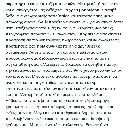
ιστορία του Παγκόσμιου Πρωταθλήματος
ακροατηρίου και ανάπτυξη υπηρεσιών.
Με την άδειά σας, εμείς
Στίβου Κ20 που προκρίνεται σε Τελικό των
και οι συνεργάτες μας ενδέχεται να χρησιμοποιήσουμε ακριβή
δεδομένα γεωγραφικής τοποθεσίας και ταυτοποίησης μέσω
3.000 μ. στιπλ.
σάρωσης συσκευών. Μπορείτε να κάνετε κλικ για να συναινέσετε
στην επεξεργασία από εμάς και τους συνεργάτες μας όπως
περιγράφεται παραπάνω. Εναλλακτικά, μπορείτε να αποκτήσετε
πρόσβαση σε πιο λεπτομερείς πληροφορίες και να αλλάξετε τις
προτιμήσεις σας πριν συναινέσετε ή να αρνηθείτε να
συναινέσετε.
Λάβετε υπόψη ότι κάποια επεξεργασία των
προσωπικών σας δεδομένων ενδέχεται να μην απαιτεί τη
11:06 - 7 Αυγ 2026
συγκατάθεσή σας, αλλά έχετε το δικαίωμα να αρνηθείτε αυτήν
Ασημένιο Μετάλλιο για την Έβελυν
την επεξεργασία. Οι προτιμήσεις σας θα ισχύουν μόνο για αυτόν
Μητροπούλου στο μήκος στο Παγκόσμιο
τον ιστότοπο. Μπορείτε να αλλάξετε τις προτιμήσεις σας ή να
Στίβου Κ20
ανακαλέσετε τη συγκατάθεσή σας ανά πάσα στιγμή
επιστρέφοντας σε αυτόν τον ιστότοπο και κάνοντας κλικ στο
κουμπί "Απορρήτου" στο κάτω μέρος της ιστοσελίδας.
Λάβετε επίσης υπόψη ότι αυτός ο ιστότοπος/η εφαρμογή
χρησιμοποιεί μία ή περισσότερες υπηρεσίες της Google και
ενδέχεται να συλλέγει και να αποθηκεύει πληροφορίες που
περιλαμβάνουν, ενδεικτικά, τη συμπεριφορά επίσκεψης ή
11:02 - 7 Αυγ 2026
χρήσης σας. Μπορείτε να κάνετε κλικ για να δώσετε ή να