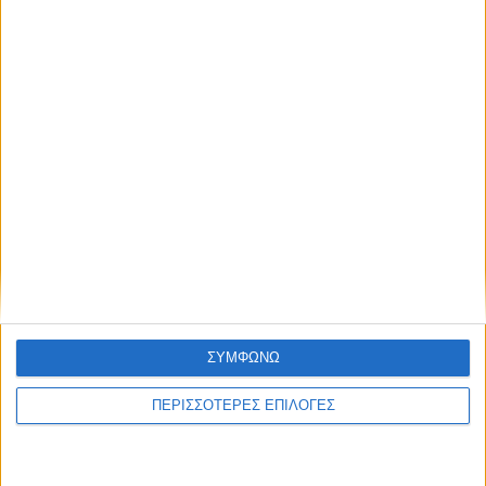
αντιμετωπίσουν την κρίση
11:48 - 6 Αυγ 2026
ΑΑΔΕ-myAGRO: Στόχος η προκαταβολή
ενισχύσεων ως 31 Οκτωβρίου το μήνυμα
του Μητσοτάκη
ΣΥΜΦΩΝΩ
11:44 - 6 Αυγ 2026
ΠΕΡΙΣΣΟΤΕΡΕΣ ΕΠΙΛΟΓΕΣ
Από τις 28 Αυγούστου η Κάρτα του Αγρότη
μετά τη δήλωση ΟΣΔΕ 2026