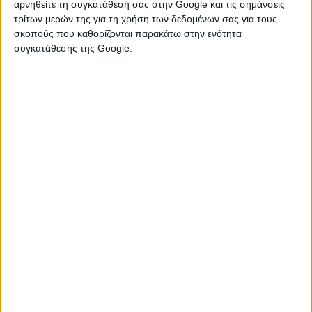
Νίκη της Εθνικής Πόλο Νέων Γυναικών επί
αρνηθείτε τη συγκατάθεσή σας στην Google και τις σημάνσεις
τρίτων μερών της για τη χρήση των δεδομένων σας για τους
της Μεγάλης Βρετανίας στο Ευρωπϊκό
σκοπούς που καθορίζονται παρακάτω στην ενότητα
Πρωτάθλημα Πόλο Κ20:
συγκατάθεσης της Google.
11:04 - 6 Αυγ 2026
Εντυπωσιακή πρόκριση της Μαρίας
Σάκκαρη στους 32 του Τουρνουά Τένις του
Τορόντο
10:56 - 6 Αυγ 2026