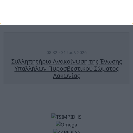
Δύο συλλήψεις-Εξιχνίαση 3 κλοπών σε
Κοινότητα Δήμου Ευρώτα
08:32 - 31 Ιουλ 2026
Συλληπητήρια Ανακοίνωση της Ένωσης
Υπαλλήλων Πυροσβεστικού Σώματος
Λακωνίας