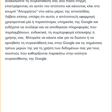
ανακαλέσετε τη συγκατάθεσή σας ανά πάσα στιγμή
επιστρέφοντας σε αυτόν τον ιστότοπο και κάνοντας κλικ στο
10 Μάι 2024
κουμπί "Απορρήτου" στο κάτω μέρος της ιστοσελίδας.
Καιρός: Πτώση της θερμοκρασίας και βροχές
Λάβετε επίσης υπόψη ότι αυτός ο ιστότοπος/η εφαρμογή
χρησιμοποιεί μία ή περισσότερες υπηρεσίες της Google και
σε όλη τη χώρα
ενδέχεται να συλλέγει και να αποθηκεύει πληροφορίες που
περιλαμβάνουν, ενδεικτικά, τη συμπεριφορά επίσκεψης ή
χρήσης σας. Μπορείτε να κάνετε κλικ για να δώσετε ή να
αρνηθείτε τη συγκατάθεσή σας στην Google και τις σημάνσεις
09 Μάι 2024
τρίτων μερών της για τη χρήση των δεδομένων σας για τους
Καιρός: Από τα δυτικά ξεκινά η αλλαγή -
σκοπούς που καθορίζονται παρακάτω στην ενότητα
Πότε θα πέσει λασποβροχή στην Αττική
συγκατάθεσης της Google.
07 Μάι 2024
Καιρός: Νέα αλλαγή σκηνικού με συννεφιές,
βροχές και αφρικανική σκόνη – Δείτε σε
ποιες περιοχές