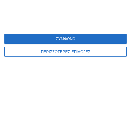
13 Ιανουαρίου 2024
Καιρός: Στην «κατάψυξη» η χώρα από
σήμερα-Αναλυτική πρόγνωση
ΣΥΜΦΩΝΩ
ΠΕΡΙΣΣΟΤΕΡΕΣ ΕΠΙΛΟΓΕΣ
10 Ιανουαρίου 2024
Σε κλοιό κακοκαιρίας η χώρα με χιόνια και
τσουχτερό κρύο – Πού χρειάζονται αλυσίδες
09 Ιανουαρίου 2024
Κύμα ψύχους από σήμερα στη χώρα –
Καταιγίδες, ισχυρά μποφόρ και χιόνια
08 Ιανουαρίου 2024