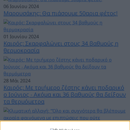
06 Ιουνίου 2024
Μαρουσάκης: Θα πιάσουμε 50αρια φέτος!
01 Ιουνίου 2024
Kαιρός: Σκαρφαλώνει στους 34 βαθμούς η
θερμοκρασία
28 Μάι 2024
Καιρός: Με τριήμερο ζέστης κάνει ποδαρικό
ο Ιούνιος - Ακόμα και 36 βαθμούς θα δείξουν
τα θερμόμετρα