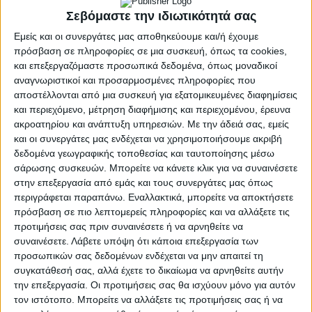
27 Μάι 2024
Σεβόμαστε την ιδιωτικότητά σας
Κλιματική αλλαγή: “Όλο και συχνότερα θα
βλέπουμε ακραία φαινόμενα με επιπτώσεις
Εμείς και οι συνεργάτες μας αποθηκεύουμε και/ή έχουμε
που ούτε φανταζόμαστε”
πρόσβαση σε πληροφορίες σε μια συσκευή, όπως τα cookies,
και επεξεργαζόμαστε προσωπικά δεδομένα, όπως μοναδικοί
αναγνωριστικοί και προσαρμοσμένες πληροφορίες που
αποστέλλονται από μια συσκευή για εξατομικευμένες διαφημίσεις
25 Μάι 2024
και περιεχόμενο, μέτρηση διαφήμισης και περιεχομένου, έρευνα
Βροχερός ο καιρός μέχρι τέλη Μαΐου – Τι
ακροατηρίου και ανάπτυξη υπηρεσιών.
Με την άδειά σας, εμείς
και οι συνεργάτες μας ενδέχεται να χρησιμοποιήσουμε ακριβή
ισχύει για Αθήνα & Θεσσαλονίκη
δεδομένα γεωγραφικής τοποθεσίας και ταυτοποίησης μέσω
σάρωσης συσκευών. Μπορείτε να κάνετε κλικ για να συναινέσετε
στην επεξεργασία από εμάς και τους συνεργάτες μας όπως
περιγράφεται παραπάνω. Εναλλακτικά, μπορείτε να αποκτήσετε
24 Μάι 2024
πρόσβαση σε πιο λεπτομερείς πληροφορίες και να αλλάξετε τις
Καιρός: Έρχεται το φαινόμενο της ψυχρής
προτιμήσεις σας πριν συναινέσετε ή να αρνηθείτε να
λίμνης - Ποιες περιοχές θα επηρεαστούν
συναινέσετε.
Λάβετε υπόψη ότι κάποια επεξεργασία των
προσωπικών σας δεδομένων ενδέχεται να μην απαιτεί τη
συγκατάθεσή σας, αλλά έχετε το δικαίωμα να αρνηθείτε αυτήν
17 Μάι 2024
την επεξεργασία. Οι προτιμήσεις σας θα ισχύουν μόνο για αυτόν
Καιρός: Στους 32 βαθμούς ο υδράργυρος
τον ιστότοπο. Μπορείτε να αλλάξετε τις προτιμήσεις σας ή να