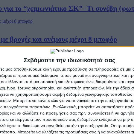
για το “χειμωνιάτικο ΣΚ” -Τι συνέβη (φωτ
 με βροχές και ανέμους μέχρι 8 μποφόρ
Σεβόμαστε την ιδιωτικότητά σας
 από το μηδέν το πρωί της Τετάρτης
άτες μας αποθηκεύουμε και/ή έχουμε πρόσβαση σε πληροφορίες σε μια
ργαζόμαστε προσωπικά δεδομένα, όπως μοναδικοί αναγνωριστικοί και 
στέλλονται από μια συσκευή για εξατομικευμένες διαφημίσεις και περ
εχομένου, έρευνα ακροατηρίου και ανάπτυξη υπηρεσιών.
Με την άδειά σα
χεται να χρησιμοποιήσουμε ακριβή δεδομένα γεωγραφικής τοποθεσίας 
που έχει καταγραφεί στην Ευρώπη
ών. Μπορείτε να κάνετε κλικ για να συναινέσετε στην επεξεργασία απ
ς περιγράφεται παραπάνω. Εναλλακτικά, μπορείτε να αποκτήσετε πρό
ίες και να αλλάξετε τις προτιμήσεις σας πριν συναινέσετε ή να αρνηθεί
ποια επεξεργασία των προσωπικών σας δεδομένων ενδέχεται να μην απ
λά έχετε το δικαίωμα να αρνηθείτε αυτήν την επεξεργασία. Οι προτιμήσ
ώσεις
ιστότοπο. Μπορείτε να αλλάξετε τις προτιμήσεις σας ή να ανακαλέσετε