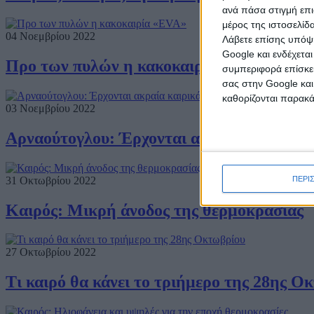
ανά πάσα στιγμή επι
μέρος της ιστοσελίδα
04 Νοεμβρίου 2022
Λάβετε επίσης υπόψη
Google και ενδέχετα
Προ των πυλών η κακοκαιρία «EVA»
συμπεριφορά επίσκεψ
σας στην Google και
καθορίζονται παρακ
03 Νοεμβρίου 2022
Αρναούτογλου: Έρχονται ακραία καιρικά 
ΠΕΡΙ
31 Οκτωβρίου 2022
Καιρός: Μικρή άνοδος της θερμοκρασίας
27 Οκτωβρίου 2022
Τι καιρό θα κάνει το τριήμερο της 28ης Ο