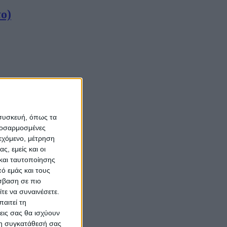
ο)
 συσκευή, όπως τα
προσαρμοσμένες
ιεχόμενο, μέτρηση
ς, εμείς και οι
και ταυτοποίησης
ό εμάς και τους
σβαση σε πιο
τε να συναινέσετε.
αιτεί τη
εις σας θα ισχύουν
 τη συγκατάθεσή σας