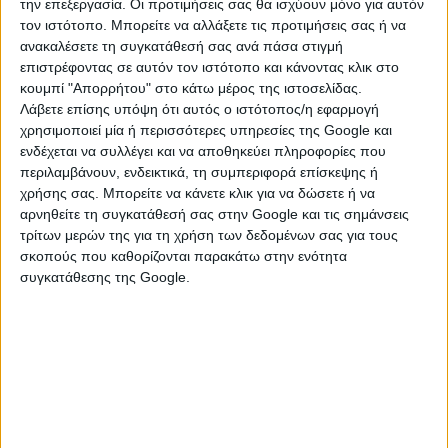
την επεξεργασία. Οι προτιμήσεις σας θα ισχύουν μόνο για αυτόν
τον ιστότοπο. Μπορείτε να αλλάξετε τις προτιμήσεις σας ή να
03 Σεπτεμβρίου 2024
ανακαλέσετε τη συγκατάθεσή σας ανά πάσα στιγμή
Καιρός: Βροχές και καταιγίδες με τη
επιστρέφοντας σε αυτόν τον ιστότοπο και κάνοντας κλικ στο
κουμπί "Απορρήτου" στο κάτω μέρος της ιστοσελίδας.
θερμοκρασία έως τους 34 βαθμούς
Λάβετε επίσης υπόψη ότι αυτός ο ιστότοπος/η εφαρμογή
χρησιμοποιεί μία ή περισσότερες υπηρεσίες της Google και
ενδέχεται να συλλέγει και να αποθηκεύει πληροφορίες που
31 Αυγούστου 2024
περιλαμβάνουν, ενδεικτικά, τη συμπεριφορά επίσκεψης ή
Καιρός: Βροχές, καταιγίδες, χαλάζι σήμερα
χρήσης σας. Μπορείτε να κάνετε κλικ για να δώσετε ή να
αρνηθείτε τη συγκατάθεσή σας στην Google και τις σημάνσεις
-Αναλυτική πρόγνωση
τρίτων μερών της για τη χρήση των δεδομένων σας για τους
σκοπούς που καθορίζονται παρακάτω στην ενότητα
συγκατάθεσης της Google.
30 Αυγούστου 2024
Meteo: Σχεδόν 20.000 κεραυνοί και κατά
τόπους ισχυρά φαινόμενα την 1η ημέρα
αστάθειας