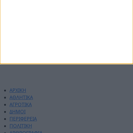
© 2026 dimotikiagoratislakonias.gr | By
piliop.com
Όροι χρήσης
Διαφημιστείτε
Πολιτική απορρήτου
Επικοινωνία
ΑΡΧΙΚΗ
ΑΘΛΗΤΙΚΑ
ΑΓΡΟΤΙΚΑ
ΔΗΜΟΙ
ΠΕΡΙΦΕΡΕΙΑ
ΠΟΛΙΤΙΚΗ