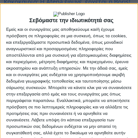
Κακοκαιρία: Η Atena έφυγε, έρχεται η Boris!
Νέες καταιγίδες
Σεβόμαστε την ιδιωτικότητά σας
Εμείς και οι συνεργάτες μας αποθηκεύουμε και/ή έχουμε
09 Σεπτεμβρίου 2024
πρόσβαση σε πληροφορίες σε μια συσκευή, όπως τα cookies,
Καιρός: Έρχεται η κακοκαιρία «Atena» - Πότε
και επεξεργαζόμαστε προσωπικά δεδομένα, όπως μοναδικοί
και πού θα χτυπήσει
αναγνωριστικοί και προσαρμοσμένες πληροφορίες που
αποστέλλονται από μια συσκευή για εξατομικευμένες διαφημίσεις
και περιεχόμενο, μέτρηση διαφήμισης και περιεχομένου, έρευνα
ακροατηρίου και ανάπτυξη υπηρεσιών.
Με την άδειά σας, εμείς
07 Σεπτεμβρίου 2024
και οι συνεργάτες μας ενδέχεται να χρησιμοποιήσουμε ακριβή
Καιρός: Μικρή πτώση της θερμοκρασίας και
δεδομένα γεωγραφικής τοποθεσίας και ταυτοποίησης μέσω
τοπικές καταιγίδες
σάρωσης συσκευών. Μπορείτε να κάνετε κλικ για να συναινέσετε
στην επεξεργασία από εμάς και τους συνεργάτες μας όπως
περιγράφεται παραπάνω. Εναλλακτικά, μπορείτε να αποκτήσετε
πρόσβαση σε πιο λεπτομερείς πληροφορίες και να αλλάξετε τις
06 Σεπτεμβρίου 2024
προτιμήσεις σας πριν συναινέσετε ή να αρνηθείτε να
Έρχεται διπλό κύμα κακοκαιρίας με ισχυρές
συναινέσετε.
Λάβετε υπόψη ότι κάποια επεξεργασία των
καταιγίδες και χαλάζι
προσωπικών σας δεδομένων ενδέχεται να μην απαιτεί τη
συγκατάθεσή σας, αλλά έχετε το δικαίωμα να αρνηθείτε αυτήν