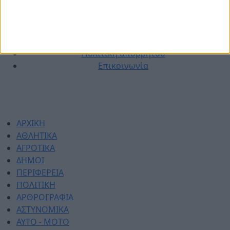
© 2026 dimotikiagoratislakonias.gr | By
piliop.com
Όροι χρήσης
Διαφημιστείτε
Πολιτική απορρήτου
Επικοινωνία
ΑΡΧΙΚΗ
ΑΘΛΗΤΙΚΑ
ΑΓΡΟΤΙΚΑ
ΔΗΜΟΙ
ΠΕΡΙΦΕΡΕΙΑ
ΠΟΛΙΤΙΚΗ
ΑΡΘΡΟΓΡΑΦΙΑ
ΑΣΤΥΝΟΜΙΚΑ
AYTO - MOTO