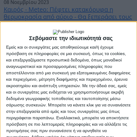
08 Νοεμβρίου 2023
Καιρός - Meteo: Πέφτει κατακόρυφα η
θερμοκρασία από αύριο - Θα ξεπεράσει τους
8 βαθμούς η διαφορά
Σεβόμαστε την ιδιωτικότητά σας
Εμείς και οι συνεργάτες μας αποθηκεύουμε και/ή έχουμε
01 Νοεμβρίου 2023
πρόσβαση σε πληροφορίες σε μια συσκευή, όπως τα cookies,
Βροχές και τοπικές καταιγίδες στην δυτική
και επεξεργαζόμαστε προσωπικά δεδομένα, όπως μοναδικοί
Ελλάδα και τα νησιά του Ιονίου τις επόμενες
αναγνωριστικοί και προσαρμοσμένες πληροφορίες που
ώρες.
αποστέλλονται από μια συσκευή για εξατομικευμένες διαφημίσεις
και περιεχόμενο, μέτρηση διαφήμισης και περιεχομένου, έρευνα
ακροατηρίου και ανάπτυξη υπηρεσιών.
Με την άδειά σας, εμείς
και οι συνεργάτες μας ενδέχεται να χρησιμοποιήσουμε ακριβή
17 Οκτωβρίου 2023
δεδομένα γεωγραφικής τοποθεσίας και ταυτοποίησης μέσω
Έκτακτο Δελτίο Επιδείνωσης Καιρού:
σάρωσης συσκευών. Μπορείτε να κάνετε κλικ για να συναινέσετε
Βροχές, καταιγίδες και πτώση θερμοκρασίας
στην επεξεργασία από εμάς και τους συνεργάτες μας όπως
περιγράφεται παραπάνω. Εναλλακτικά, μπορείτε να αποκτήσετε
πρόσβαση σε πιο λεπτομερείς πληροφορίες και να αλλάξετε τις
προτιμήσεις σας πριν συναινέσετε ή να αρνηθείτε να
28 Σεπτεμβρίου 2023