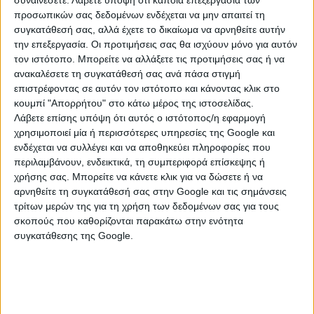
συναινέσετε.
Λάβετε υπόψη ότι κάποια επεξεργασία των
Κακοκαιρία Elias: «Πνίγηκαν» Θεσσαλία,
προσωπικών σας δεδομένων ενδέχεται να μην απαιτεί τη
Εύβοια και Στερεά -Δύσκολες οι επόμενες
συγκατάθεσή σας, αλλά έχετε το δικαίωμα να αρνηθείτε αυτήν
ώρες
την επεξεργασία. Οι προτιμήσεις σας θα ισχύουν μόνο για αυτόν
τον ιστότοπο. Μπορείτε να αλλάξετε τις προτιμήσεις σας ή να
ανακαλέσετε τη συγκατάθεσή σας ανά πάσα στιγμή
επιστρέφοντας σε αυτόν τον ιστότοπο και κάνοντας κλικ στο
23 Σεπτεμβρίου 2023
κουμπί "Απορρήτου" στο κάτω μέρος της ιστοσελίδας.
Έκτακτη διυπουργική για τη νέα κακοκαιρία
Λάβετε επίσης υπόψη ότι αυτός ο ιστότοπος/η εφαρμογή
– Σε συναγερμό ο κρατικός μηχανισμός
χρησιμοποιεί μία ή περισσότερες υπηρεσίες της Google και
ενδέχεται να συλλέγει και να αποθηκεύει πληροφορίες που
περιλαμβάνουν, ενδεικτικά, τη συμπεριφορά επίσκεψης ή
χρήσης σας. Μπορείτε να κάνετε κλικ για να δώσετε ή να
11 Σεπτεμβρίου 2023
αρνηθείτε τη συγκατάθεσή σας στην Google και τις σημάνσεις
ΠΡΟΕΙΔΟΠΟΙΗΣΗ ΥΨΗΛΟΥ ΚΙΝΔΥΝΟΥ
τρίτων μερών της για τη χρήση των δεδομένων σας για τους
ΔΑΣΙΚΗΣ ΠΥΡΚΑΓΙΑΣ ΣΕ ΔΗΜΟΥΣ ΤΗΣ Π.Ε.
σκοπούς που καθορίζονται παρακάτω στην ενότητα
συγκατάθεσης της Google.
ΛΑΚΩΝΙΑΣ
04 Σεπτεμβρίου 2023
Π. Γιαννόπουλος: Βροχές και οι καταιγίδες