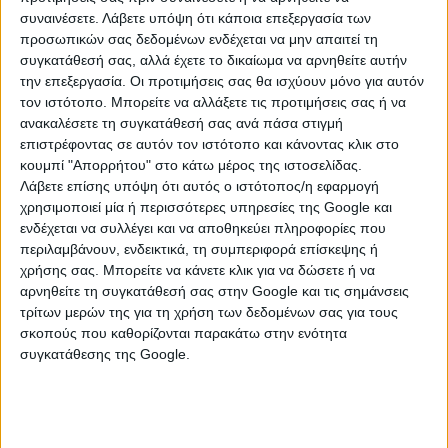
19 Νοεμβρίου 2024
συναινέσετε.
Λάβετε υπόψη ότι κάποια επεξεργασία των
Καιρός: Πολικός αεροχείμαρρος στην
προσωπικών σας δεδομένων ενδέχεται να μην απαιτεί τη
Ευρώπη, κακοκαιρία τύπου «Π» στην Ελλάδα
συγκατάθεσή σας, αλλά έχετε το δικαίωμα να αρνηθείτε αυτήν
– Ποιες περιοχές θα επηρεάσει
την επεξεργασία. Οι προτιμήσεις σας θα ισχύουν μόνο για αυτόν
τον ιστότοπο. Μπορείτε να αλλάξετε τις προτιμήσεις σας ή να
ανακαλέσετε τη συγκατάθεσή σας ανά πάσα στιγμή
επιστρέφοντας σε αυτόν τον ιστότοπο και κάνοντας κλικ στο
18 Νοεμβρίου 2024
κουμπί "Απορρήτου" στο κάτω μέρος της ιστοσελίδας.
Καιρός: Βελτιώνεται σήμερα, ξανά βροχές
Λάβετε επίσης υπόψη ότι αυτός ο ιστότοπος/η εφαρμογή
από αύριο - Τι φέρνουν οι καιρικές συνθήκες
χρησιμοποιεί μία ή περισσότερες υπηρεσίες της Google και
«τύπου Π»
ενδέχεται να συλλέγει και να αποθηκεύει πληροφορίες που
περιλαμβάνουν, ενδεικτικά, τη συμπεριφορά επίσκεψης ή
χρήσης σας. Μπορείτε να κάνετε κλικ για να δώσετε ή να
αρνηθείτε τη συγκατάθεσή σας στην Google και τις σημάνσεις
τρίτων μερών της για τη χρήση των δεδομένων σας για τους
16 Νοεμβρίου 2024
σκοπούς που καθορίζονται παρακάτω στην ενότητα
Καιρός: Αρκετά προβλήματα χθες από την
συγκατάθεσης της Google.
κακοκαιρία «Alexandros» - Νέο έκτακτο
δελτίο, ποιες περιοχές θα χτυπήσει σήμερα