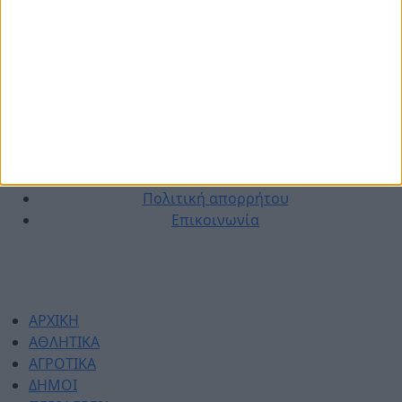
© 2026 dimotikiagoratislakonias.gr | By
piliop.com
Όροι χρήσης
Διαφημιστείτε
Πολιτική απορρήτου
Επικοινωνία
ΑΡΧΙΚΗ
ΑΘΛΗΤΙΚΑ
ΑΓΡΟΤΙΚΑ
ΔΗΜΟΙ