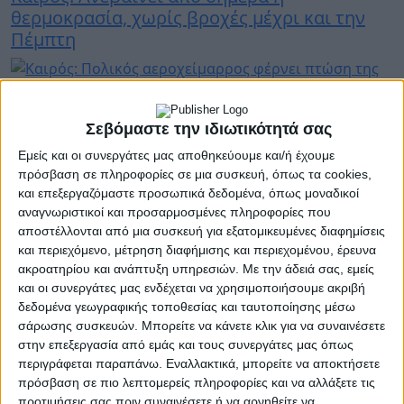
θερμοκρασία, χωρίς βροχές μέχρι και την
Πέμπτη
22 Νοεμβρίου 2024
Σεβόμαστε την ιδιωτικότητά σας
Καιρός: Πολικός αεροχείμαρρος φέρνει
πτώση της θερμοκρασίας έως και 10
Εμείς και οι συνεργάτες μας αποθηκεύουμε και/ή έχουμε
βαθμούς
πρόσβαση σε πληροφορίες σε μια συσκευή, όπως τα cookies,
και επεξεργαζόμαστε προσωπικά δεδομένα, όπως μοναδικοί
αναγνωριστικοί και προσαρμοσμένες πληροφορίες που
αποστέλλονται από μια συσκευή για εξατομικευμένες διαφημίσεις
21 Νοεμβρίου 2024
και περιεχόμενο, μέτρηση διαφήμισης και περιεχομένου, έρευνα
Καιρός: Σήμερα ξεκινάει η πρώτη
ακροατηρίου και ανάπτυξη υπηρεσιών.
Με την άδειά σας, εμείς
ατμοσφαιρική διαταραχή - Πού θα φέρει
και οι συνεργάτες μας ενδέχεται να χρησιμοποιήσουμε ακριβή
δεδομένα γεωγραφικής τοποθεσίας και ταυτοποίησης μέσω
βροχές ο καιρός «Π»
σάρωσης συσκευών. Μπορείτε να κάνετε κλικ για να συναινέσετε
στην επεξεργασία από εμάς και τους συνεργάτες μας όπως
περιγράφεται παραπάνω. Εναλλακτικά, μπορείτε να αποκτήσετε
πρόσβαση σε πιο λεπτομερείς πληροφορίες και να αλλάξετε τις
προτιμήσεις σας πριν συναινέσετε ή να αρνηθείτε να