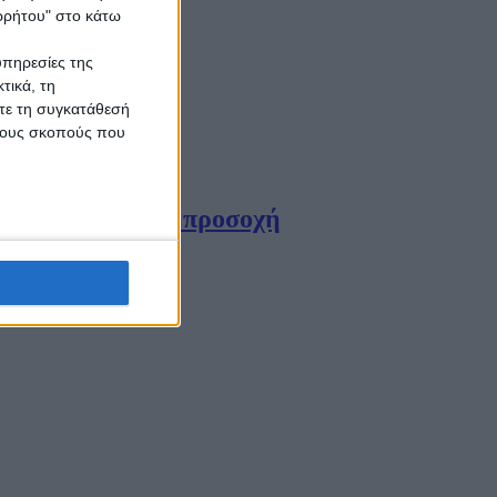
ορρήτου" στο κάτω
υπηρεσίες της
τικά, τη
ίτε τη συγκατάθεσή
 τους σκοπούς που
ιοχές χρειάζεται προσοχή