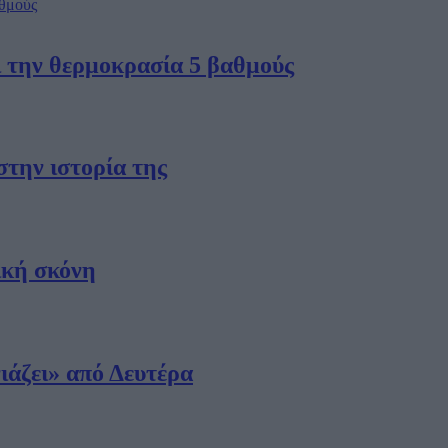
ι την θερμοκρασία 5 βαθμούς
στην ιστορία της
ική σκόνη
ιάζει» από Δευτέρα