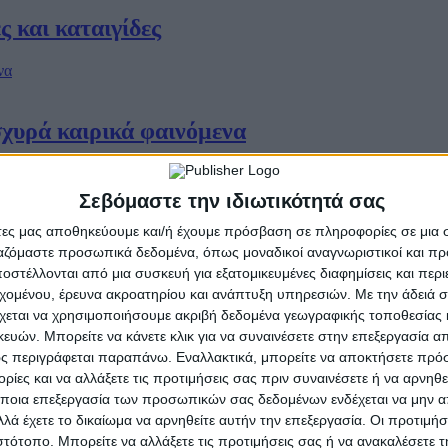
ς και καταιγίδες
χυρά καιρικά φαινόμενα
Σεβόμαστε την ιδιωτικότητά σας
μέρι - Ποιες περιοχές θα επηρεαστούν
άτες μας αποθηκεύουμε και/ή έχουμε πρόσβαση σε πληροφορίες σε μια
ργαζόμαστε προσωπικά δεδομένα, όπως μοναδικοί αναγνωριστικοί και 
στέλλονται από μια συσκευή για εξατομικευμένες διαφημίσεις και περ
εχομένου, έρευνα ακροατηρίου και ανάπτυξη υπηρεσιών.
Με την άδειά σα
χεται να χρησιμοποιήσουμε ακριβή δεδομένα γεωγραφικής τοποθεσίας 
κευή -Τι λένε τα νέα «δεδομένα»
ών. Μπορείτε να κάνετε κλικ για να συναινέσετε στην επεξεργασία απ
ς περιγράφεται παραπάνω. Εναλλακτικά, μπορείτε να αποκτήσετε πρό
ίες και να αλλάξετε τις προτιμήσεις σας πριν συναινέσετε ή να αρνηθεί
ποια επεξεργασία των προσωπικών σας δεδομένων ενδέχεται να μην απ
λά έχετε το δικαίωμα να αρνηθείτε αυτήν την επεξεργασία. Οι προτιμήσ
έρχεται τις επόμενες ημέρες
ιστότοπο. Μπορείτε να αλλάξετε τις προτιμήσεις σας ή να ανακαλέσετε