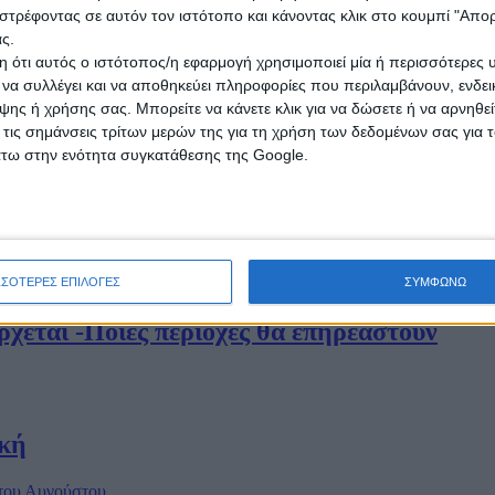
στρέφοντας σε αυτόν τον ιστότοπο και κάνοντας κλικ στο κουμπί "Απ
ς.
 ότι αυτός ο ιστότοπος/η εφαρμογή χρησιμοποιεί μία ή περισσότερες 
ι να συλλέγει και να αποθηκεύει πληροφορίες που περιλαμβάνουν, ενδεικ
την Παρασκευή τα φαινόμενα
ης ή χρήσης σας. Μπορείτε να κάνετε κλικ για να δώσετε ή να αρνηθε
 τις σημάνσεις τρίτων μερών της για τη χρήση των δεδομένων σας για
άτω στην ενότητα συγκατάθεσης της Google.
 και πτώση της θερμοκρασίας - Σε ποιες περ
ΣΣΟΤΕΡΕΣ ΕΠΙΛΟΓΕΣ
ΣΥΜΦΩΝΩ
χεται -Ποιες περιοχές θα επηρεαστούν
ική