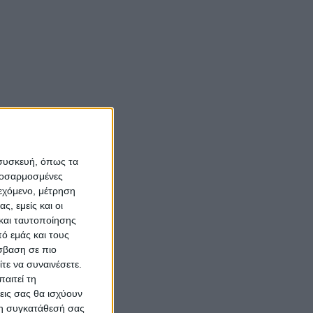
 συσκευή, όπως τα
προσαρμοσμένες
ιεχόμενο, μέτρηση
ς, εμείς και οι
και ταυτοποίησης
ό εμάς και τους
σβαση σε πιο
τε να συναινέσετε.
αιτεί τη
εις σας θα ισχύουν
 τη συγκατάθεσή σας