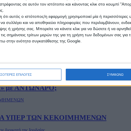
στρέφοντας σε αυτόν τον ιστότοπο και κάνοντας κλικ στο κουμπί "Απ
ς.
 ότι αυτός ο ιστότοπος/η εφαρμογή χρησιμοποιεί μία ή περισσότερες 
ι να συλλέγει και να αποθηκεύει πληροφορίες που περιλαμβάνουν, ενδεικ
αραβατικότητα ανηλίκων
ης ή χρήσης σας. Μπορείτε να κάνετε κλικ για να δώσετε ή να αρνηθε
 τις σημάνσεις τρίτων μερών της για τη χρήση των δεδομένων σας για
άτω στην ενότητα συγκατάθεσης της Google.
ολλά» Αϊ-Γιώργη
ΣΣΟΤΕΡΕΣ ΕΠΙΛΟΓΕΣ
ΣΥΜΦΩΝΩ
ΓΗ» με ΑΝΤΩΝΑΡΟ;
ΓΟΡΙΑ ΥΠΕΡ ΤΩΝ ΚΕΚΟΙΜΗΜΕΝΩΝ