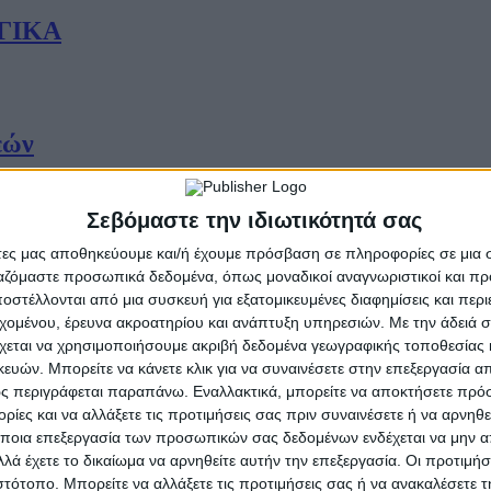
ΟΓΙΚΑ
εών
Σεβόμαστε την ιδιωτικότητά σας
λειοδοσίας»
άτες μας αποθηκεύουμε και/ή έχουμε πρόσβαση σε πληροφορίες σε μια
ργαζόμαστε προσωπικά δεδομένα, όπως μοναδικοί αναγνωριστικοί και 
στέλλονται από μια συσκευή για εξατομικευμένες διαφημίσεις και περ
εχομένου, έρευνα ακροατηρίου και ανάπτυξη υπηρεσιών.
Με την άδειά σα
χεται να χρησιμοποιήσουμε ακριβή δεδομένα γεωγραφικής τοποθεσίας 
ρτη του 1950 με τον ΕΘΝΙΚΟ ΦΡΟΥΡΟ
ών. Μπορείτε να κάνετε κλικ για να συναινέσετε στην επεξεργασία απ
ς περιγράφεται παραπάνω. Εναλλακτικά, μπορείτε να αποκτήσετε πρό
ίες και να αλλάξετε τις προτιμήσεις σας πριν συναινέσετε ή να αρνηθεί
ποια επεξεργασία των προσωπικών σας δεδομένων ενδέχεται να μην απ
λά έχετε το δικαίωμα να αρνηθείτε αυτήν την επεξεργασία. Οι προτιμήσ
σότερο Χριστό εις την κοινωνία εξαλείφουμ
ιστότοπο. Μπορείτε να αλλάξετε τις προτιμήσεις σας ή να ανακαλέσετε