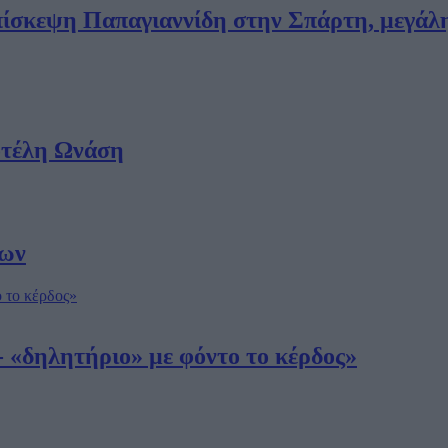
ίσκεψη Παπαγιαννίδη στην Σπάρτη, μεγάλη 
οτέλη Ωνάση
των
 «δηλητήριο» με φόντο το κέρδος»