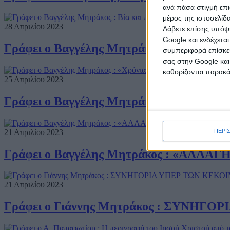
ανά πάσα στιγμή επι
μέρος της ιστοσελίδα
28 Απριλίου 2023
Λάβετε επίσης υπόψη
Google και ενδέχετα
Γράφει ο Βαγγέλης Μητράκος : Βία και π
συμπεριφορά επίσκεψ
σας στην Google και
καθορίζονται παρακ
25 Απριλίου 2023
Γράφει ο Βαγγέλης Μητράκος : «Χρόνια Π
ΠΕΡΙ
21 Απριλίου 2023
Γράφει ο Βαγγέλης Μητράκος : «ΑΛΛΑ
21 Απριλίου 2023
Γράφει ο Γιάννης Μητράκος : ΣΥΝΗ