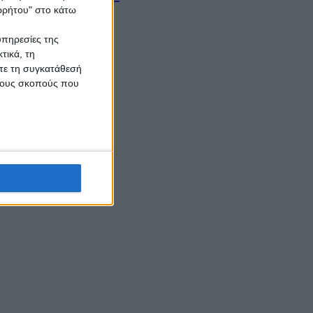
ορρήτου" στο κάτω
υπηρεσίες της
τικά, τη
ίτε τη συγκατάθεσή
 τους σκοπούς που