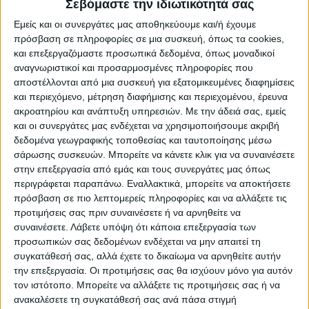
Σεβόμαστε την ιδιωτικότητά σας
02 Μαρτίου 2023
Γράφει ο Β. Μητράκος: «Ποτέ ξανά»;
Εμείς και οι συνεργάτες μας αποθηκεύουμε και/ή έχουμε
πρόσβαση σε πληροφορίες σε μια συσκευή, όπως τα cookies,
και επεξεργαζόμαστε προσωπικά δεδομένα, όπως μοναδικοί
28 Φεβρουαρίου 2023
αναγνωριστικοί και προσαρμοσμένες πληροφορίες που
Γράφει ο Β. Μητράκος: Πολιτικές αφωνίες
αποστέλλονται από μια συσκευή για εξατομικευμένες διαφημίσεις
και περιεχόμενο, μέτρηση διαφήμισης και περιεχομένου, έρευνα
ακροατηρίου και ανάπτυξη υπηρεσιών.
Με την άδειά σας, εμείς
και οι συνεργάτες μας ενδέχεται να χρησιμοποιήσουμε ακριβή
22 Φεβρουαρίου 2023
δεδομένα γεωγραφικής τοποθεσίας και ταυτοποίησης μέσω
Γράφει ο Β. Μητράκος: Η Σπάρτη απ’ το
σάρωσης συσκευών. Μπορείτε να κάνετε κλικ για να συναινέσετε
μπαλκόνι του γιατρού
στην επεξεργασία από εμάς και τους συνεργάτες μας όπως
περιγράφεται παραπάνω. Εναλλακτικά, μπορείτε να αποκτήσετε
πρόσβαση σε πιο λεπτομερείς πληροφορίες και να αλλάξετε τις
προτιμήσεις σας πριν συναινέσετε ή να αρνηθείτε να
20 Φεβρουαρίου 2023
συναινέσετε.
Λάβετε υπόψη ότι κάποια επεξεργασία των
Γράφει ο Γ. Μητράκος: «Πάρε κι εσύ ένα
προσωπικών σας δεδομένων ενδέχεται να μην απαιτεί τη
καλάθι…μπορείς!»
συγκατάθεσή σας, αλλά έχετε το δικαίωμα να αρνηθείτε αυτήν
την επεξεργασία. Οι προτιμήσεις σας θα ισχύουν μόνο για αυτόν
τον ιστότοπο. Μπορείτε να αλλάξετε τις προτιμήσεις σας ή να
ανακαλέσετε τη συγκατάθεσή σας ανά πάσα στιγμή