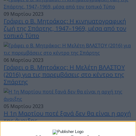
09 Μαρτίου 2023
Γράφει ο Β. Μητράκος: Η κινηματογραφική
ζωή της Σπάρτης, 1947–1969, μέσα από τον
τοπικό Τύπο
06 Μαρτίου 2023
Γράφει ο Β. Μητράκος: Η Μελέτη ΒΛΑΣΤΟΥ
(2016) για τις παρεμβάσεις στο κέντρο της
Σπάρτης
05 Μαρτίου 2023
Η 1η Μαρτίου ποτέ ξανά δεν θα είναι η αρχή
της άνοιξης