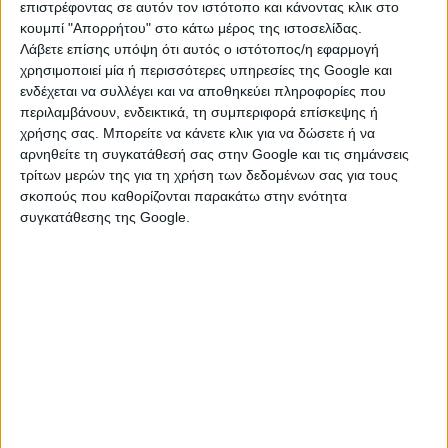
17 Φεβρουαρίου 2023
επιστρέφοντας σε αυτόν τον ιστότοπο και κάνοντας κλικ στο
Γράφει ο Β. Μητράκος: 12 πόλεις
κουμπί "Απορρήτου" στο κάτω μέρος της ιστοσελίδας.
παραδείγματα για τη Σπάρτη
Λάβετε επίσης υπόψη ότι αυτός ο ιστότοπος/η εφαρμογή
χρησιμοποιεί μία ή περισσότερες υπηρεσίες της Google και
ενδέχεται να συλλέγει και να αποθηκεύει πληροφορίες που
16 Φεβρουαρίου 2023
περιλαμβάνουν, ενδεικτικά, τη συμπεριφορά επίσκεψης ή
Γράφει ο Δ. Θωμάς: Το κρίσιμο 2015
χρήσης σας. Μπορείτε να κάνετε κλικ για να δώσετε ή να
αρνηθείτε τη συγκατάθεσή σας στην Google και τις σημάνσεις
τρίτων μερών της για τη χρήση των δεδομένων σας για τους
14 Φεβρουαρίου 2023
σκοπούς που καθορίζονται παρακάτω στην ενότητα
Γράφει ο Β. Μητράκος: Το ρολόι της Μάνας
συγκατάθεσης της Google.
07 Φεβρουαρίου 2023
Γράφει ο Β. Μητράκος: Η έξοδος από τα
μνημόνια και η «ΕΞΟΔΟΣ» του λαού
03 Φεβρουαρίου 2023
Γράφει ο Β. Μητράκος: Γεώργιος Α.