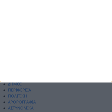
© 2026 dimotikiagoratislakonias.gr | By
piliop.com
Όροι χρήσης
Διαφημιστείτε
Πολιτική απορρήτου
Επικοινωνία
ΑΡΧΙΚΗ
ΑΘΛΗΤΙΚΑ
ΑΓΡΟΤΙΚΑ
ΔΗΜΟΙ
ΠΕΡΙΦΕΡΕΙΑ
ΠΟΛΙΤΙΚΗ
ΑΡΘΡΟΓΡΑΦΙΑ
ΑΣΤΥΝΟΜΙΚΑ