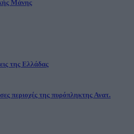
ικής Μάνης
σεις της Ελλάδας
σες περιοχές της πυρόπληκτης Ανατ.