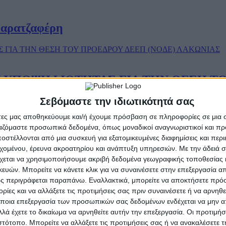
Καρατζαφέρη
ΥΠΟΨΗΦΙΟΤΗΤΑΣ ΓΙΑ ΤΗΝ ΘΕΣΗ ΤΟ
Σεβόμαστε την ιδιωτικότητά σας
άτες μας αποθηκεύουμε και/ή έχουμε πρόσβαση σε πληροφορίες σε μια
ργαζόμαστε προσωπικά δεδομένα, όπως μοναδικοί αναγνωριστικοί και 
στέλλονται από μια συσκευή για εξατομικευμένες διαφημίσεις και περ
μετά τις απίστευτες καταγγελίες του κ. Κα
εχομένου, έρευνα ακροατηρίου και ανάπτυξη υπηρεσιών.
Με την άδειά σα
χεται να χρησιμοποιήσουμε ακριβή δεδομένα γεωγραφικής τοποθεσίας 
ών. Μπορείτε να κάνετε κλικ για να συναινέσετε στην επεξεργασία απ
ς περιγράφεται παραπάνω. Εναλλακτικά, μπορείτε να αποκτήσετε πρό
ίες και να αλλάξετε τις προτιμήσεις σας πριν συναινέσετε ή να αρνηθεί
λόγος που δεν μιλάει κανείς
ποια επεξεργασία των προσωπικών σας δεδομένων ενδέχεται να μην απ
λά έχετε το δικαίωμα να αρνηθείτε αυτήν την επεξεργασία. Οι προτιμήσ
ιστότοπο. Μπορείτε να αλλάξετε τις προτιμήσεις σας ή να ανακαλέσετε