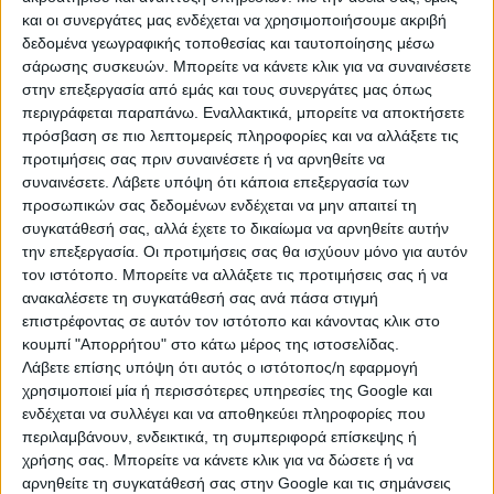
και οι συνεργάτες μας ενδέχεται να χρησιμοποιήσουμε ακριβή
δεδομένα γεωγραφικής τοποθεσίας και ταυτοποίησης μέσω
σάρωσης συσκευών. Μπορείτε να κάνετε κλικ για να συναινέσετε
07 Σεπτεμβρίου 2021
στην επεξεργασία από εμάς και τους συνεργάτες μας όπως
Βουλή: Κατατέθηκε το νομοσχέδιο για τα
περιγράφεται παραπάνω. Εναλλακτικά, μπορείτε να αποκτήσετε
ζώα συντροφιάς – Οι αντιδράσεις
πρόσβαση σε πιο λεπτομερείς πληροφορίες και να αλλάξετε τις
προτιμήσεις σας πριν συναινέσετε ή να αρνηθείτε να
συναινέσετε.
Λάβετε υπόψη ότι κάποια επεξεργασία των
προσωπικών σας δεδομένων ενδέχεται να μην απαιτεί τη
συγκατάθεσή σας, αλλά έχετε το δικαίωμα να αρνηθείτε αυτήν
06 Σεπτεμβρίου 2021
την επεξεργασία. Οι προτιμήσεις σας θα ισχύουν μόνο για αυτόν
Νεοκλής Κρητικός με Χρήστο Τριαντόπουλο
τον ιστότοπο. Μπορείτε να αλλάξετε τις προτιμήσεις σας ή να
για την πυρόπληκτη Μάνη: Προτάσεις για
ανακαλέσετε τη συγκατάθεσή σας ανά πάσα στιγμή
βελτίωση της πλατφόρμας Εθνικής Αρωγής
επιστρέφοντας σε αυτόν τον ιστότοπο και κάνοντας κλικ στο
κουμπί "Απορρήτου" στο κάτω μέρος της ιστοσελίδας.
Λάβετε επίσης υπόψη ότι αυτός ο ιστότοπος/η εφαρμογή
χρησιμοποιεί μία ή περισσότερες υπηρεσίες της Google και
06 Σεπτεμβρίου 2021
ενδέχεται να συλλέγει και να αποθηκεύει πληροφορίες που
Πέτσας: Έρχεται κατάργηση έκτακτων
περιλαμβάνουν, ενδεικτικά, τη συμπεριφορά επίσκεψης ή
χρήσης σας. Μπορείτε να κάνετε κλικ για να δώσετε ή να
εισφορών, μειώσεις σε ΦΠΑ και τιμολόγια
αρνηθείτε τη συγκατάθεσή σας στην Google και τις σημάνσεις
ρεύματος