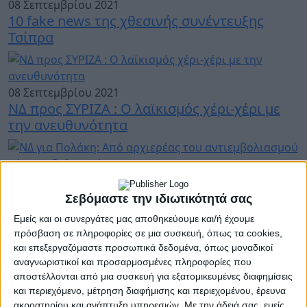
08 Σεπτεμβρίου 2021
10 fake news της χθεσινής συνέντευξης
Τσίπρα
08 Σεπτεμβρίου 2021
ΝΔ προς ΣΥΡΙΖΑ : Ο λαϊκισμός χέρι-χέρι με
την ανευθυνότητα
07 Σεπτεμβρίου 2021
ΝΔ για Πολάκη: Από αρχιερέας του
Σεβόμαστε την ιδιωτικότητά σας
αντιεμβολιασμού τώρα εμβολιασμένος
Εμείς και οι συνεργάτες μας αποθηκεύουμε και/ή έχουμε
πρόσβαση σε πληροφορίες σε μια συσκευή, όπως τα cookies,
και επεξεργαζόμαστε προσωπικά δεδομένα, όπως μοναδικοί
αναγνωριστικοί και προσαρμοσμένες πληροφορίες που
07 Σεπτεμβρίου 2021
αποστέλλονται από μια συσκευή για εξατομικευμένες διαφημίσεις
Ο Νεοκλής Κρητικός αποχαιρετά τον Σταύρο
και περιεχόμενο, μέτρηση διαφήμισης και περιεχομένου, έρευνα
Μηνακάκη
ακροατηρίου και ανάπτυξη υπηρεσιών.
Με την άδειά σας, εμείς