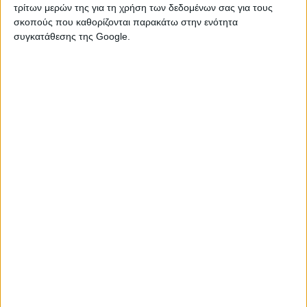
τρίτων μερών της για τη χρήση των δεδομένων σας για τους
σκοπούς που καθορίζονται παρακάτω στην ενότητα
συγκατάθεσης της Google.
03 Σεπτεμβρίου 2021
«Εισβολή» Μητσοτάκη, μέσω Στεφανή, στην
περιφέρεια του «ανθρώπου του Σαμαρά»
02 Σεπτεμβρίου 2021
Στ. Αραχωβίτης: Η φωτιά της Μάνης στην
Ολομέλεια της Βουλής
01 Σεπτεμβρίου 2021
ΝΔ : Ο ΣΥΡΙΖΑ είναι το κόμμα της
υποκρισίας, της εκμετάλλευσης του
ανθρώπινου πόνου και της fake ευαισθησίας