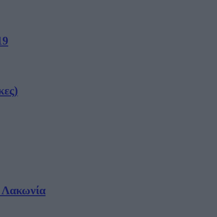
19
κες)
 Λακωνία