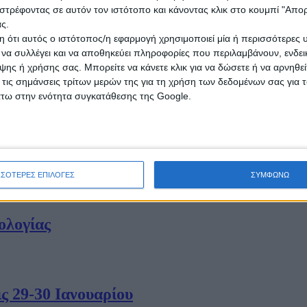
 Σαρτζετάκης
στρέφοντας σε αυτόν τον ιστότοπο και κάνοντας κλικ στο κουμπί "Απ
ς.
 ότι αυτός ο ιστότοπος/η εφαρμογή χρησιμοποιεί μία ή περισσότερες 
ι να συλλέγει και να αποθηκεύει πληροφορίες που περιλαμβάνουν, ενδεικ
ης ή χρήσης σας. Μπορείτε να κάνετε κλικ για να δώσετε ή να αρνηθε
γάτας στο Μυρτώο Πέλαγος
 τις σημάνσεις τρίτων μερών της για τη χρήση των δεδομένων σας για
άτω στην ενότητα συγκατάθεσης της Google.
ηφιακό μετασχηματισμό της εκπαίδευσης
ΣΣΟΤΕΡΕΣ ΕΠΙΛΟΓΕΣ
ΣΥΜΦΩΝΩ
ολογίας
ς 29-30 Ιανουαρίου