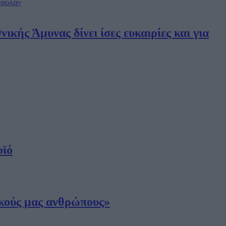
κής Άμυνας δίνει ίσες ευκαιρίες και για
οϊό
ικούς μας ανθρώπους»