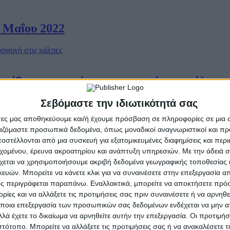
8 Μαΐου 2022
ρίβεια, επιμονή για προσφυγή στις κάλπες
Σεβόμαστε την ιδιωτικότητά σας
άτες μας αποθηκεύουμε και/ή έχουμε πρόσβαση σε πληροφορίες σε μια
ργαζόμαστε προσωπικά δεδομένα, όπως μοναδικοί αναγνωριστικοί και 
νδεχόμενο να μειωθεί ο ΦΠΑ στα τρόφιμα –
στέλλονται από μια συσκευή για εξατομικευμένες διαφημίσεις και περ
εχομένου, έρευνα ακροατηρίου και ανάπτυξη υπηρεσιών.
Με την άδειά σα
χεται να χρησιμοποιήσουμε ακριβή δεδομένα γεωγραφικής τοποθεσίας 
ών. Μπορείτε να κάνετε κλικ για να συναινέσετε στην επεξεργασία απ
ς περιγράφεται παραπάνω. Εναλλακτικά, μπορείτε να αποκτήσετε πρό
ών
ίες και να αλλάξετε τις προτιμήσεις σας πριν συναινέσετε ή να αρνηθεί
ποια επεξεργασία των προσωπικών σας δεδομένων ενδέχεται να μην απ
λά έχετε το δικαίωμα να αρνηθείτε αυτήν την επεξεργασία. Οι προτιμήσ
ιστότοπο. Μπορείτε να αλλάξετε τις προτιμήσεις σας ή να ανακαλέσετε