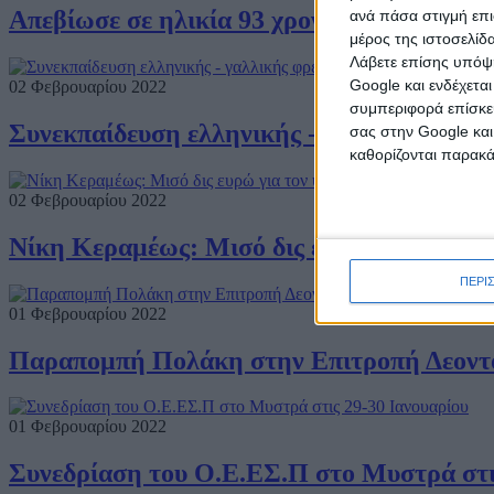
Απεβίωσε σε ηλικία 93 χρονών ο Χρήστος
ανά πάσα στιγμή επι
μέρος της ιστοσελίδα
Λάβετε επίσης υπόψη
Google και ενδέχετα
02 Φεβρουαρίου 2022
συμπεριφορά επίσκεψ
Συνεκπαίδευση ελληνικής - γαλλικής φρε
σας στην Google και
καθορίζονται παρακ
02 Φεβρουαρίου 2022
Νίκη Κεραμέως: Μισό δις ευρώ για τον ψ
ΠΕΡΙ
01 Φεβρουαρίου 2022
Παραπομπή Πολάκη στην Επιτροπή Δεοντ
01 Φεβρουαρίου 2022
Συνεδρίαση του Ο.Ε.ΕΣ.Π στο Μυστρά στι