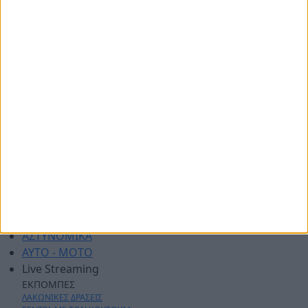
Διαφημιστείτε
Πολιτική απορρήτου
Επικοινωνία
ΑΡΧΙΚΗ
ΑΘΛΗΤΙΚΑ
ΑΓΡΟΤΙΚΑ
ΔΗΜΟΙ
ΠΕΡΙΦΕΡΕΙΑ
ΠΟΛΙΤΙΚΗ
ΑΡΘΡΟΓΡΑΦΙΑ
ΑΣΤΥΝΟΜΙΚΑ
AYTO - MOTO
Live Streaming
ΕΚΠΟΜΠΕΣ
ΛΑΚΩΝΙΚΕΣ ΔΡΑΣΕΙΣ