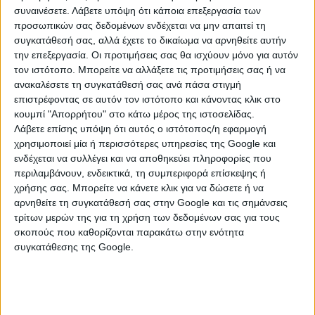
αντιμετωπίζουν με το αίτημά τους για κτιριακό
συναινέσετε.
Λάβετε υπόψη ότι κάποια επεξεργασία των
εκσυγχρονισμό των γραφείων του Σωματείου στη
προσωπικών σας δεδομένων ενδέχεται να μην απαιτεί τη
Σπάρτη. Ο Δήμος Σπάρτης, με τις τεχνικές υπηρεσίες
συγκατάθεσή σας, αλλά έχετε το δικαίωμα να αρνηθείτε αυτήν
του, πρέπει να κάνει όλες τις απαραίτητες ενέργειες
την επεξεργασία. Οι προτιμήσεις σας θα ισχύουν μόνο για αυτόν
για να ξεπεραστεί άμεσα το πρόβλημα.
τον ιστότοπο. Μπορείτε να αλλάξετε τις προτιμήσεις σας ή να
ανακαλέσετε τη συγκατάθεσή σας ανά πάσα στιγμή
Συζήτησαν αναλυτικά και για το Κέντρο Κοινότητας
επιστρέφοντας σε αυτόν τον ιστότοπο και κάνοντας κλικ στο
κουμπί "Απορρήτου" στο κάτω μέρος της ιστοσελίδας.
Σπάρτης καθώς και για την κινητή μονάδα που
Λάβετε επίσης υπόψη ότι αυτός ο ιστότοπος/η εφαρμογή
εξυπηρετεί δύο φορές την εβδομάδα περιοχές των
χρησιμοποιεί μία ή περισσότερες υπηρεσίες της Google και
Δήμων Μονεμβασίας και Ελαφονήσου. Ιδιαίτερη
ενδέχεται να συλλέγει και να αποθηκεύει πληροφορίες που
αναφορά έγινε ακόμη στα Εργαστήρια Ειδικής
περιλαμβάνουν, ενδεικτικά, τη συμπεριφορά επίσκεψης ή
Επαγγελματικής Εκπαίδευσης και Κατάρτισης (ΕΕΕΕΚ)
χρήσης σας. Μπορείτε να κάνετε κλικ για να δώσετε ή να
των Δήμων Σπάρτης και Ευρώτα.
αρνηθείτε τη συγκατάθεσή σας στην Google και τις σημάνσεις
τρίτων μερών της για τη χρήση των δεδομένων σας για τους
Έγινε τέλος, εκτενής συζήτηση για την ανάγκη
σκοπούς που καθορίζονται παρακάτω στην ενότητα
δημιουργίας ενός ενιαίου, σύγχρονου και
συγκατάθεσης της Google.
ανθρώπινου κτηριακού συγκροτήματος που θα
στεγάζει τις σχολικές δομές που λειτουργούν στην
Σπάρτη και καλύπτουν τις ανάγκες όλης της Λακωνίας.
Πρόκειται για μια πρωτοβουλία που είχε ξεκινήσει το