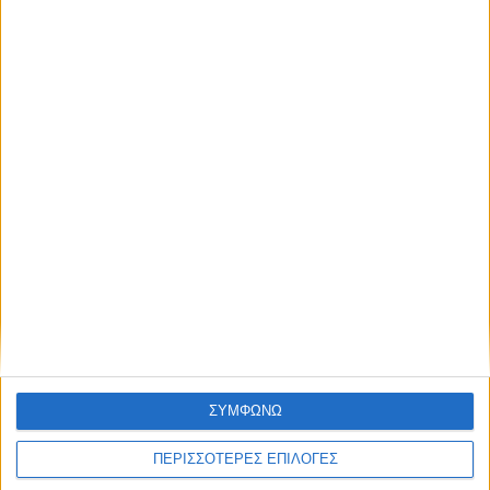
του ιδιότητας στη Βουλή να συνδράμει στην επίλυση
προβλημάτων που αντιμετωπίζουν.
ΕΜΕΙΣ ΜΕ ΤΗΝ ΚΟΙΝΩΝΊΑ, ΑΥΤΟΙ ΜΕ ΤΗΝ ΔΙΑΠΛΟΚΗ
#νέα_αρχή
ΣΥΜΦΩΝΩ
ΠΕΡΙΣΣΟΤΕΡΕΣ ΕΠΙΛΟΓΕΣ