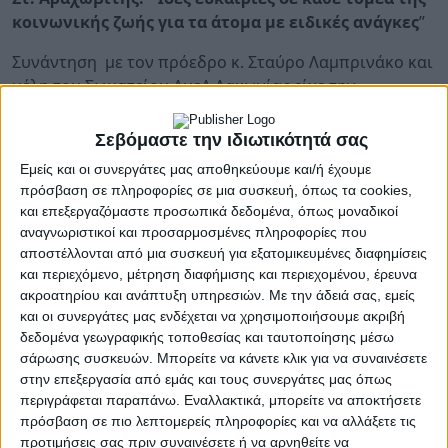
κοινωνικής ζωής για τα άτομα με ειδικές ανάγκες
”
Συνάντηση με τον πρόεδρο κ. Σταύρο Λαμπρινάκο και
μέλη του Σωματείου ΑμεΑ Λακωνίας είχε την
Παρασκευή, 24 Σεπτεμβρίου, στα γραφεία του
σωματείου στη Σπάρτη, ο
βουλευτής Λακωνίας του
Σεβόμαστε την ιδιωτικότητά σας
ΣΥΡΙΖΑ -Π.Σ Σταύρος Αραχωβίτης,
συνοδεία του
Εμείς και οι συνεργάτες μας αποθηκεύουμε και/ή έχουμε
υπεύθυνου της Ομάδας Υγείας και μέλους της Ν.Ε
πρόσβαση σε πληροφορίες σε μια συσκευή, όπως τα cookies,
Λακωνίας του κόμματος Πανάγο Φραγκή και του
και επεξεργαζόμαστε προσωπικά δεδομένα, όπως μοναδικοί
μέλους της Ν.Ε Περ. Λαμπρινού.
αναγνωριστικοί και προσαρμοσμένες πληροφορίες που
αποστέλλονται από μια συσκευή για εξατομικευμένες διαφημίσεις
Στη διάρκεια της
και περιεχόμενο, μέτρηση διαφήμισης και περιεχομένου, έρευνα
συνάντησης αναπτύχθηκε ένας γόνιμος διάλογος για
ακροατηρίου και ανάπτυξη υπηρεσιών.
Με την άδειά σας, εμείς
θέματα που αφορούν στα άτομα με αναπηρία και την
και οι συνεργάτες μας ενδέχεται να χρησιμοποιήσουμε ακριβή
δεδομένα γεωγραφικής τοποθεσίας και ταυτοποίησης μέσω
βελτίωση των συνθηκών διαβίωσής τους, των ίδιων
σάρωσης συσκευών. Μπορείτε να κάνετε κλικ για να συναινέσετε
και των οικογενειών τους , όπως η προσβασιμότητα
στην επεξεργασία από εμάς και τους συνεργάτες μας όπως
στους δρόμους και τα κτήρια αλλά και στην παραλία.
περιγράφεται παραπάνω. Εναλλακτικά, μπορείτε να αποκτήσετε
πρόσβαση σε πιο λεπτομερείς πληροφορίες και να αλλάξετε τις
Συζήτηση έγινε επίσης και για το πρόβλημα που
προτιμήσεις σας πριν συναινέσετε ή να αρνηθείτε να