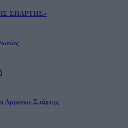
ΤΗΣ ΣΠΑΡΤΗΣ»
Ρωσίας
ά
ίου Αρρένων Σπάρτης