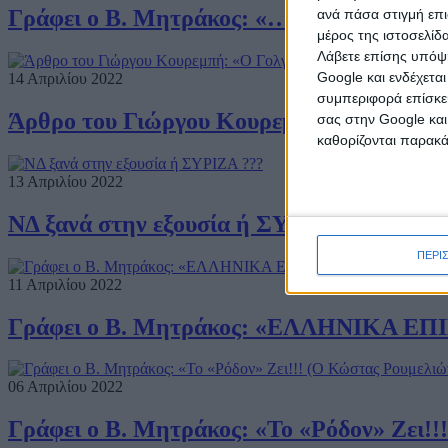
Γράφει ο Β. Μητράκος: «…Κάθεται σπίνος
ανά πάσα στιγμή επι
μέρος της ιστοσελίδα
Λάβετε επίσης υπόψη
Google και ενδέχετα
14 Απριλίου 2022
συμπεριφορά επίσκεψ
Άρθρο του Γιώργου Κουρεμπή: «Ο Γολγοθ
σας στην Google και
καθορίζονται παρακ
13 Απριλίου 2022
ΝΔ ξανά στην εξουσία ή ΣΥΡΙΖΑ ???
ΠΕΡΙ
11 Απριλίου 2022
Γράφει ο Β. Μητράκος: «ΕΛΛΗΝΙΚΑ ΕΠΙΚ
06 Απριλίου 2022
Γράφει ο Β. Μητράκος: «Το «Ρόδον» Ζει!!