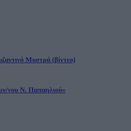
ζαντινό Μυστρά (βίντεο)
ων/νου Ν. Παπαηλιού»