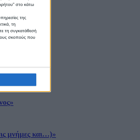
ορρήτου" στο κάτω
υπηρεσίες της
τικά, τη
ίτε τη συγκατάθεσή
 τους σκοπούς που
νος»
ις μνήμες και…)»