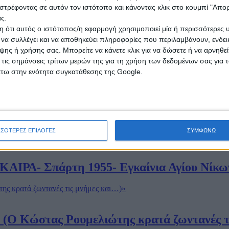
 και κελαηδεί…»
στρέφοντας σε αυτόν τον ιστότοπο και κάνοντας κλικ στο κουμπί "Απ
ς.
 ότι αυτός ο ιστότοπος/η εφαρμογή χρησιμοποιεί μία ή περισσότερες 
ι να συλλέγει και να αποθηκεύει πληροφορίες που περιλαμβάνουν, ενδεικ
ης ή χρήσης σας. Μπορείτε να κάνετε κλικ για να δώσετε ή να αρνηθε
άς της Σπάρτης!»
 τις σημάνσεις τρίτων μερών της για τη χρήση των δεδομένων σας για
άτω στην ενότητα συγκατάθεσης της Google.
ΣΣΟΤΕΡΕΣ ΕΠΙΛΟΓΕΣ
ΣΥΜΦΩΝΩ
ΑΙΡΑ- Σπάρτη 1955- Εγκαίνια Αγίου Νίκω
! (Ο Κώστας Ρουμελιώτης κρατά ζωντανές τ