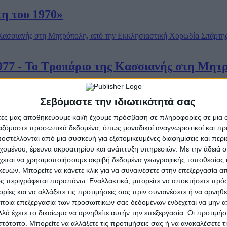
η του 1970»
977 - Το Τροπάριο της Κασσιανής στη Μητ
Σεβόμαστε την ιδιωτικότητά σας
άτες μας αποθηκεύουμε και/ή έχουμε πρόσβαση σε πληροφορίες σε μια
ργαζόμαστε προσωπικά δεδομένα, όπως μοναδικοί αναγνωριστικοί και 
ου»
στέλλονται από μια συσκευή για εξατομικευμένες διαφημίσεις και περ
εχομένου, έρευνα ακροατηρίου και ανάπτυξη υπηρεσιών.
Με την άδειά σα
χεται να χρησιμοποιήσουμε ακριβή δεδομένα γεωγραφικής τοποθεσίας 
ών. Μπορείτε να κάνετε κλικ για να συναινέσετε στην επεξεργασία απ
ς περιγράφεται παραπάνω. Εναλλακτικά, μπορείτε να αποκτήσετε πρό
φή του Ιησού Χριστού από τον διοικητή τη
ίες και να αλλάξετε τις προτιμήσεις σας πριν συναινέσετε ή να αρνηθεί
ποια επεξεργασία των προσωπικών σας δεδομένων ενδέχεται να μην απ
λά έχετε το δικαίωμα να αρνηθείτε αυτήν την επεξεργασία. Οι προτιμήσ
ιστότοπο. Μπορείτε να αλλάξετε τις προτιμήσεις σας ή να ανακαλέσετε