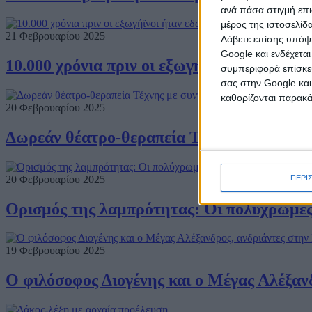
ανά πάσα στιγμή επι
μέρος της ιστοσελίδα
21 Φεβρουαρίου 2025
Λάβετε επίσης υπόψη
Google και ενδέχετα
10.000 χρόνια πριν οι εξωγήϊνοι ήταν εδώ
συμπεριφορά επίσκεψ
σας στην Google και
καθορίζονται παρακ
20 Φεβρουαρίου 2025
Δωρεάν θέατρο-θεραπεία Τέχνης με συντα
ΠΕΡΙ
20 Φεβρουαρίου 2025
Ορισμός της λαμπρότητας: Οι πολύχρωμες
19 Φεβρουαρίου 2025
Ο φιλόσοφος Διογένης και ο Μέγας Αλέξαν