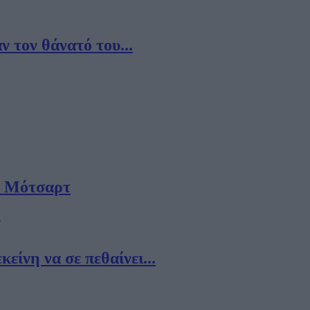
 τον θάνατό του...
ου Μότσαρτ
είνη να σε πεθαίνει...