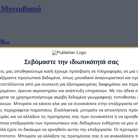
ή Μονεμβασιά
...
Σεβόμαστε την ιδιωτικότητά σας
φο ληκύθιο από αμερικανικό μουσείο
άτες μας αποθηκεύουμε και/ή έχουμε πρόσβαση σε πληροφορίες σε μια
ργαζόμαστε προσωπικά δεδομένα, όπως μοναδικοί αναγνωριστικοί και 
στέλλονται από μια συσκευή για εξατομικευμένες διαφημίσεις και περ
εχομένου, έρευνα ακροατηρίου και ανάπτυξη υπηρεσιών.
Με την άδειά σα
χεται να χρησιμοποιήσουμε ακριβή δεδομένα γεωγραφικής τοποθεσίας 
υρίσματα της ταινίας «Οδύσσεια» του Κρί
ών. Μπορείτε να κάνετε κλικ για να συναινέσετε στην επεξεργασία απ
ς περιγράφεται παραπάνω. Εναλλακτικά, μπορείτε να αποκτήσετε πρό
ίες και να αλλάξετε τις προτιμήσεις σας πριν συναινέσετε ή να αρνηθεί
ποια επεξεργασία των προσωπικών σας δεδομένων ενδέχεται να μην απ
λά έχετε το δικαίωμα να αρνηθείτε αυτήν την επεξεργασία. Οι προτιμήσ
.
ιστότοπο. Μπορείτε να αλλάξετε τις προτιμήσεις σας ή να ανακαλέσετε