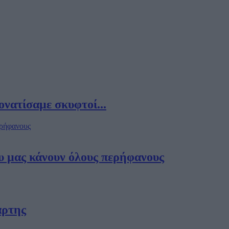
ατίσαμε σκυφτοί...
υ μας κάνουν όλους περήφανους
άρτης