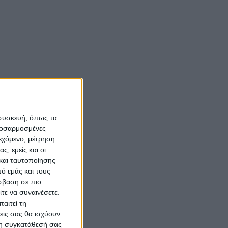
 συσκευή, όπως τα
προσαρμοσμένες
ιεχόμενο, μέτρηση
ς, εμείς και οι
και ταυτοποίησης
στοφερ Νόλαν
ό εμάς και τους
σβαση σε πιο
τε να συναινέσετε.
αιτεί τη
εις σας θα ισχύουν
 τη συγκατάθεσή σας