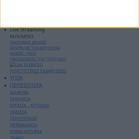
ΑΡΘΡΟΓΡΑΦΙΑ
ΑΣΤΥΝΟΜΙΚΑ
AYTO - MOTO
Live Streaming
ΕΚΠΟΜΠΕΣ
ΛΑΚΩΝΙΚΕΣ ΔΡΑΣΕΙΣ
ΣΕΝΤΡΑ ΜΕ ΤΟΝ ΚΟΥΤΟΥΛΑ
ΦΑΣΕΙΣ - ΓΚΟΛ
ΓΝΩΡΙΖΟΝΤΑΣ ΤΟΝ ΤΟΠΟ ΜΟΥ
ΠΟΛΙΤΙΣΤΙΚΕΣ ΕΚΔΗΛΩΣΕΙΣ
ΥΓΕΙΑ
ΠΕΡΙΣΣΟΤΕΡΑ
ΔΙΑΦΟΡΑ
ΕΚΚΛΗΣΙΑ
ΕΡΓΑΣΙΑ - ΑΓΓΕΛΙΕΣ
ΠΑΙΔΕΙΑ
ΠΟΛΙΤΙΣΜΟΣ
ΠΕΡΙΒΑΛΛΟΝ
ΕΠΙΜΕΛΗΤΗΡΙΑ
TRAVEL