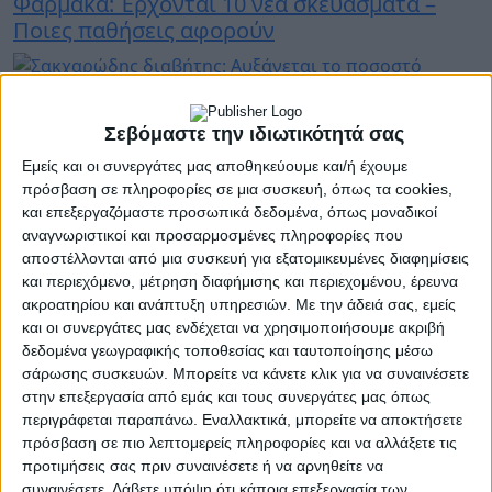
Φάρμακα: Έρχονται 10 νέα σκευάσματα –
Ποιες παθήσεις αφορούν
27 Ιανουαρίου 2023
Σεβόμαστε την ιδιωτικότητά σας
Σακχαρώδης διαβήτης: Αυξάνεται το
ποσοστό ασθενών – 2500 ακρωτηριασμοί το
Εμείς και οι συνεργάτες μας αποθηκεύουμε και/ή έχουμε
πρόσβαση σε πληροφορίες σε μια συσκευή, όπως τα cookies,
χρόνο στην Ελλάδα
και επεξεργαζόμαστε προσωπικά δεδομένα, όπως μοναδικοί
αναγνωριστικοί και προσαρμοσμένες πληροφορίες που
αποστέλλονται από μια συσκευή για εξατομικευμένες διαφημίσεις
και περιεχόμενο, μέτρηση διαφήμισης και περιεχομένου, έρευνα
27 Ιανουαρίου 2023
ακροατηρίου και ανάπτυξη υπηρεσιών.
Με την άδειά σας, εμείς
Εξαπλώνεται η υπερμεταδοτική νέα
και οι συνεργάτες μας ενδέχεται να χρησιμοποιήσουμε ακριβή
μετάλλαξη του κορονοϊού - Η εικόνα στις
δεδομένα γεωγραφικής τοποθεσίας και ταυτοποίησης μέσω
ΜΕΘ
σάρωσης συσκευών. Μπορείτε να κάνετε κλικ για να συναινέσετε
στην επεξεργασία από εμάς και τους συνεργάτες μας όπως
περιγράφεται παραπάνω. Εναλλακτικά, μπορείτε να αποκτήσετε
πρόσβαση σε πιο λεπτομερείς πληροφορίες και να αλλάξετε τις
23 Ιανουαρίου 2023
προτιμήσεις σας πριν συναινέσετε ή να αρνηθείτε να
Θυρεοειδής: Μαθαίνουμε τα πάντα για τα
συναινέσετε.
Λάβετε υπόψη ότι κάποια επεξεργασία των