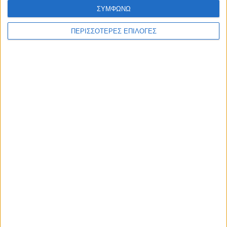
ΣΥΜΦΩΝΩ
ΠΕΡΙΣΣΟΤΕΡΕΣ ΕΠΙΛΟΓΕΣ
04 Ιανουαρίου 2023
Τζανάκης: Αναμένεται τσουνάμι γρίπης τις
επόμενες εβδομάδες - Να προετοιμαστούν
τα νοσοκομεία
03 Ιανουαρίου 2023
Συναγερμός στο Νοσοκομείο Ζακύνθου:
Εντοπίστηκε το βακτήριο της "λεγεωνέλλας"
03 Ιανουαρίου 2023
Καφεΐνη: Μια ουσία που επιδρά διαφορετικά
στον κάθε εγκέφαλο