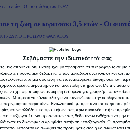
τισε τη ζωή σε κοριτσάκι 3,5 ετών - Οι συσ
ΟΥ ΑΥΞΆΝΟΥΝ ΤΟΝ ΚΊΝΔΥΝΟ ΠΡΌΩΡΟ
Σεβόμαστε την ιδιωτικότητά σας
άτες μας αποθηκεύουμε και/ή έχουμε πρόσβαση σε πληροφορίες σε μια
ργαζόμαστε προσωπικά δεδομένα, όπως μοναδικοί αναγνωριστικοί και 
στέλλονται από μια συσκευή για εξατομικευμένες διαφημίσεις και περ
ανησυχίας στην Ελλάδα για απόσυρση εμβολ
εχομένου, έρευνα ακροατηρίου και ανάπτυξη υπηρεσιών.
Με την άδειά σα
χεται να χρησιμοποιήσουμε ακριβή δεδομένα γεωγραφικής τοποθεσίας 
ών. Μπορείτε να κάνετε κλικ για να συναινέσετε στην επεξεργασία απ
ς περιγράφεται παραπάνω. Εναλλακτικά, μπορείτε να αποκτήσετε πρό
ίες και να αλλάξετε τις προτιμήσεις σας πριν συναινέσετε ή να αρνηθεί
ο ιός της γρίπης των πτηνών στο αγελαδιν
ποια επεξεργασία των προσωπικών σας δεδομένων ενδέχεται να μην απ
λά έχετε το δικαίωμα να αρνηθείτε αυτήν την επεξεργασία. Οι προτιμήσ
ιστότοπο. Μπορείτε να αλλάξετε τις προτιμήσεις σας ή να ανακαλέσετε