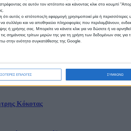
στρέφοντας σε αυτόν τον ιστότοπο και κάνοντας κλικ στο κουμπί "Απ
ς.
Λακωνίας '' ΔΙΑΥΛΟΣ ''
 ότι αυτός ο ιστότοπος/η εφαρμογή χρησιμοποιεί μία ή περισσότερες 
ι να συλλέγει και να αποθηκεύει πληροφορίες που περιλαμβάνουν, ενδεικ
ης ή χρήσης σας. Μπορείτε να κάνετε κλικ για να δώσετε ή να αρνηθε
 τις σημάνσεις τρίτων μερών της για τη χρήση των δεδομένων σας για
άτω στην ενότητα συγκατάθεσης της Google.
ες από τη ζούγκλα!
ίναι πρωτίστως υπόθεση του Δήμου Σπάρτη
ΣΣΟΤΕΡΕΣ ΕΠΙΛΟΓΕΣ
ΣΥΜΦΩΝΩ
ήτρης Κόκοτας