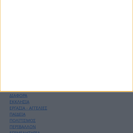
ΠΟΛΙΤΙΚΗ
ΑΡΘΡΟΓΡΑΦΙΑ
ΑΣΤΥΝΟΜΙΚΑ
AYTO - MOTO
Live Streaming
ΕΚΠΟΜΠΕΣ
ΛΑΚΩΝΙΚΕΣ ΔΡΑΣΕΙΣ
ΣΕΝΤΡΑ ΜΕ ΤΟΝ ΚΟΥΤΟΥΛΑ
ΦΑΣΕΙΣ - ΓΚΟΛ
ΓΝΩΡΙΖΟΝΤΑΣ ΤΟΝ ΤΟΠΟ ΜΟΥ
ΠΟΛΙΤΙΣΤΙΚΕΣ ΕΚΔΗΛΩΣΕΙΣ
ΥΓΕΙΑ
ΠΕΡΙΣΣΟΤΕΡΑ
ΔΙΑΦΟΡΑ
ΕΚΚΛΗΣΙΑ
ΕΡΓΑΣΙΑ - ΑΓΓΕΛΙΕΣ
ΠΑΙΔΕΙΑ
ΠΟΛΙΤΙΣΜΟΣ
ΠΕΡΙΒΑΛΛΟΝ
ΕΠΙΜΕΛΗΤΗΡΙΑ