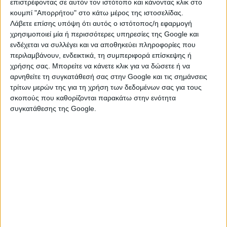
μπορούν να καταπολεμήσουν τα βακτήρια, όταν
επιστρέφοντας σε αυτόν τον ιστότοπο και κάνοντας κλικ στο
βρήκαν ένα νέο τύπο Τ-κυττάρου με σημαντικές
κουμπί "Απορρήτου" στο κάτω μέρος της ιστοσελίδας.
Λάβετε επίσης υπόψη ότι αυτός ο ιστότοπος/η εφαρμογή
αντικαρκινικές ικανότητες.
χρησιμοποιεί μία ή περισσότερες υπηρεσίες της Google και
Το εν λόγω κύτταρο διαθέτει ένα άγνωστο έως τώρα
ενδέχεται να συλλέγει και να αποθηκεύει πληροφορίες που
περιλαμβάνουν, ενδεικτικά, τη συμπεριφορά επίσκεψης ή
είδος υποδοχέα (TCR), που του επιτρέπει να
χρήσης σας. Μπορείτε να κάνετε κλικ για να δώσετε ή να
αναγνωρίζει και να στρέφεται εναντίον των
αρνηθείτε τη συγκατάθεσή σας στην Google και τις σημάνσεις
καρκινικών κυττάρων αποκλειστικά, αγνοώντας τα
τρίτων μερών της για τη χρήση των δεδομένων σας για τους
υγιή κύτταρα, μέσω ενός μηχανισμού που δεν είναι
σκοπούς που καθορίζονται παρακάτω στην ενότητα
ακόμη σαφής στους επιστήμονες. Οι εργαστηριακές
συγκατάθεσης της Google.
μελέτες που ακολούθησαν, έδειξαν ότι αυτά τα
ανοσοκύτταρα καταστρέφουν τους καρκίνους του
δέρματος, του αίματος, του εντέρου, του μαστού, των
οστών, του προστάτη, των ωοθηκών, των νεφρών και
του τραχήλου της μήτρας.
Ο δρ Σιούελ δήλωσε ότι είναι «άκρως ασυνήθιστο» να
βρίσκεται ένα κύτταρο με τόσες αντικαρκινικές
δυνατότητες, πράγμα που δίνει ελπίδες ακόμη και για
μια καθολική θεραπεία του καρκίνου στο μέλλον,