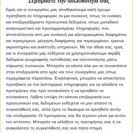
Σεβόμαστε την ιδιωτικότητά σας
Εμείς και οι συνεργάτες μας αποθηκεύουμε και/ή έχουμε
πρόσβαση σε πληροφορίες σε μια συσκευή, όπως τα cookies,
επιμέλεια
medlabnews.gr
iatrikanea
και επεξεργαζόμαστε προσωπικά δεδομένα, όπως μοναδικοί
Ένα νέο είδος ανοσοποιητικού κυττάρου που
αναγνωριστικοί και προσαρμοσμένες πληροφορίες που
αποστέλλονται από μια συσκευή για εξατομικευμένες διαφημίσεις
εξοντώνει σχεδόν όλα τα καρκινικά κύτταρα,
και περιεχόμενο, μέτρηση διαφήμισης και περιεχομένου, έρευνα
ανακαλύφθηκε τυχαία από Βρετανούς επιστήμονες, οι
ακροατηρίου και ανάπτυξη υπηρεσιών.
Με την άδειά σας, εμείς
οποίοι -αν και είναι ακόμη νωρίς- αισιοδοξούν ότι
και οι συνεργάτες μας ενδέχεται να χρησιμοποιήσουμε ακριβή
ίσως στο μέλλον η ανακάλυψη τους αποδειχθεί
δεδομένα γεωγραφικής τοποθεσίας και ταυτοποίησης μέσω
ιστορική για τη θεραπεία του καρκίνου. Αλλά αυτό θα
σάρωσης συσκευών. Μπορείτε να κάνετε κλικ για να συναινέσετε
πρέπει να επιβεβαιωθεί μετά από κλινικές δοκιμές σε
στην επεξεργασία από εμάς και τους συνεργάτες μας όπως
ανθρώπους.
περιγράφεται παραπάνω. Εναλλακτικά, μπορείτε να αποκτήσετε
πρόσβαση σε πιο λεπτομερείς πληροφορίες και να αλλάξετε τις
Οι ερευνητές της Ιατρικής Σχολής του Πανεπιστημίου
προτιμήσεις σας πριν συναινέσετε ή να αρνηθείτε να
συναινέσετε.
Λάβετε υπόψη ότι κάποια επεξεργασία των
του Κάρντιφ, με επικεφαλής τον καθηγητή 'Αντριου
προσωπικών σας δεδομένων ενδέχεται να μην απαιτεί τη
Σιούελ, που έκαναν τη σχετική δημοσίευση στο
συγκατάθεσή σας, αλλά έχετε το δικαίωμα να αρνηθείτε αυτήν
περιοδικό ανοσολογίας "Nature Immunology",
την επεξεργασία. Οι προτιμήσεις σας θα ισχύουν μόνο για αυτόν
ανέλυαν δείγματα από μια τράπεζα αίματος της
τον ιστότοπο. Μπορείτε να αλλάξετε τις προτιμήσεις σας ή να
Ουαλίας, αναζητώντας ανοσοποιητικά κύτταρα που
ανακαλέσετε τη συγκατάθεσή σας ανά πάσα στιγμή