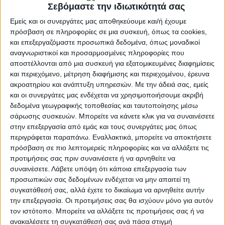
Σεβόμαστε την ιδιωτικότητά σας
ενώ ο αριθμός των περιστατικών CoViD έχει μειωθεί.
Ο ίδιος προβλέπει ότι η κορύφωση της έξαρσης θα
Εμείς και οι συνεργάτες μας αποθηκεύουμε και/ή έχουμε
σημειωθεί τις επόμενες ημέρες, με διάρκεια έως τις
πρόσβαση σε πληροφορίες σε μια συσκευή, όπως τα cookies,
και επεξεργαζόμαστε προσωπικά δεδομένα, όπως μοναδικοί
αρχές Μαρτίου, όπως συμβαίνει κάθε χρόνο.
αναγνωριστικοί και προσαρμοσμένες πληροφορίες που
«Στα εφημερεύοντα νοσοκομεία, τα
Τμήματα Επειγόντων
αποστέλλονται από μια συσκευή για εξατομικευμένες διαφημίσεις
και περιεχόμενο, μέτρηση διαφήμισης και περιεχομένου, έρευνα
Περιστατικών (ΤΕΠ)
θυμίζουν εμπόλεμη ζώνη»,
δηλώνει,
ακροατηρίου και ανάπτυξη υπηρεσιών.
Με την άδειά σας, εμείς
επισημαίνοντας την ασφυκτική κατάσταση που
και οι συνεργάτες μας ενδέχεται να χρησιμοποιήσουμε ακριβή
επικρατεί στα παθολογικά και πνευμονολογικά
δεδομένα γεωγραφικής τοποθεσίας και ταυτοποίησης μέσω
τμήματα των μεγάλων νοσοκομείων. Η αναμονή για
σάρωσης συσκευών. Μπορείτε να κάνετε κλικ για να συναινέσετε
εξέταση, όπως αναφέρει, ξεπερνά τις 8 ώρες. Ο ίδιος
στην επεξεργασία από εμάς και τους συνεργάτες μας όπως
υπογραμμίζει ότι το Εθνικό Σύστημα Υγείας (ΕΣΥ) έχει
περιγράφεται παραπάνω. Εναλλακτικά, μπορείτε να αποκτήσετε
φτάσει στα όρια της αντοχής του εξαιτίας σοβαρών
πρόσβαση σε πιο λεπτομερείς πληροφορίες και να αλλάξετε τις
προτιμήσεις σας πριν συναινέσετε ή να αρνηθείτε να
ελλείψεων προσωπικού.
«Από το τέλος της πανδημίας
συναινέσετε.
Λάβετε υπόψη ότι κάποια επεξεργασία των
μέχρι σήμερα, έχουμε απώλειες 4.000 υγειονομικών,
προσωπικών σας δεδομένων ενδέχεται να μην απαιτεί τη
σύμφωνα με τον προϋπολογισμό, με 2.500 μόνιμους και
συγκατάθεσή σας, αλλά έχετε το δικαίωμα να αρνηθείτε αυτήν
1.500 συμβασιούχους να έχουν αποχωρήσει. Παρά την
την επεξεργασία. Οι προτιμήσεις σας θα ισχύουν μόνο για αυτόν
ολοκλήρωση, μετά από 5 χρόνια, της προκήρυξης 7κ για
τον ιστότοπο. Μπορείτε να αλλάξετε τις προτιμήσεις σας ή να
4.000 μόνιμες θέσεις, το ισοζύγιο παραμένει
ανακαλέσετε τη συγκατάθεσή σας ανά πάσα στιγμή