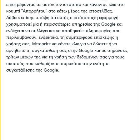
αρνητικό»,
εξηγεί.
επιστρέφοντας σε αυτόν τον ιστότοπο και κάνοντας κλικ στο
κουμπί "Απορρήτου" στο κάτω μέρος της ιστοσελίδας.
Επιπλέον, σημειώνει ότι οι μονάδες πρωτοβάθμιας
Λάβετε επίσης υπόψη ότι αυτός ο ιστότοπος/η εφαρμογή
υγείας λειτουργούν με σοβαρές ελλείψεις και ο
χρησιμοποιεί μία ή περισσότερες υπηρεσίες της Google και
ενδέχεται να συλλέγει και να αποθηκεύει πληροφορίες που
θεσμός του προσωπικού γιατρού είναι πρακτικά
περιλαμβάνουν, ενδεικτικά, τη συμπεριφορά επίσκεψης ή
ανύπαρκτος.
χρήσης σας. Μπορείτε να κάνετε κλικ για να δώσετε ή να
αρνηθείτε τη συγκατάθεσή σας στην Google και τις σημάνσεις
Παράλληλα, πολλά περιφερειακά νοσοκομεία
τρίτων μερών της για τη χρήση των δεδομένων σας για τους
αδυνατούν να εξυπηρετήσουν τους ασθενείς της
σκοπούς που καθορίζονται παρακάτω στην ενότητα
περιοχής λόγω έλλειψης ιατρών, νοσηλευτών και
συγκατάθεσης της Google.
άλλων ειδικοτήτων. Τα μεγάλα νοσοκομεία της Αττικής
και της Θεσσαλονίκης, που εφημερεύουν εναλλάξ,
δέχονται περίπου 1.000 ασθενείς στα επείγοντα κάθε
ημέρα, εκ των οποίων λιγότεροι από 200 τελικά
εισάγονται. Περίπου το 70% των ασθενών θα
μπορούσαν να εξυπηρετηθούν από την πρωτοβάθμια
φροντίδα υγείας αντί για τα νοσοκομεία.
Ο κ. Γιαννάκος επισημαίνει ότι το 55% των ασθενών