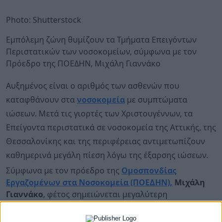
Photo: Shutterstock
Εμπόλεμη ζώνη θυμίζουν τα Τμήματα Επειγόντων
Περιστατικών των νοσοκομείων, σύμφωνα με τον
Πρόεδρο της ΠΟΕΔΗΝ, Μιχάλη Γιαννάκο
Αυξημένος είναι ο αριθμός των ασθενών που
καταφθάνουν στα
νοσοκομεία
με συμπτώματα
ιώσεων. Μετά τις γιορτές των Χριστουγέννων, τα
Επείγοντα περιστατικά σε νοσοκομεία της Αττικής, της
Θεσσαλονίκης και της περιφέρειας αντιμετωπίζουν
καθημερινά μεγάλη πίεση λόγω της έξαρσης ιώσεων.
Σύμφωνα με τον πρόεδρο της
Ομοσπονδίας
Εργαζομένων στα Νοσοκομεία (ΠΟΕΔΗΝ),
Μιχάλη
Γιαννάκο
, φέτος σημειώνεται μεγαλύτερη
προσέλευση ασθενών με γρίπη και λοιμώξεις του
αναπνευστικού σε σχέση με την ίδια περίοδο πέρυσι,