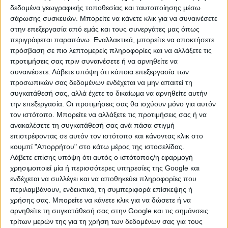
πορτοκαλιού
μπορεί να κρύβουν το κλειδί
δεδομένα γεωγραφικής τοποθεσίας και ταυτοποίησης μέσω
για
καλύτερη καρδιαγγειακή υγεία,
σύμφωνα με
σάρωσης συσκευών. Μπορείτε να κάνετε κλικ για να συναινέσετε
στην επεξεργασία από εμάς και τους συνεργάτες μας όπως
επιστήμονες του Πανεπιστημίου της Φλόριντα. Στις
περιγράφεται παραπάνω. Εναλλακτικά, μπορείτε να αποκτήσετε
εργαστηριακές δοκιμές τους, η Δρ Yu Wang,
πρόσβαση σε πιο λεπτομερείς πληροφορίες και να αλλάξετε τις
αναπληρώτρια καθηγήτρια στην Επιστήμη των
προτιμήσεις σας πριν συναινέσετε ή να αρνηθείτε να
Τροφίμων στο Πανεπιστήμιο της Φλόριντα και η
συναινέσετε.
Λάβετε υπόψη ότι κάποια επεξεργασία των
ομάδα της διερεύνησαν τις δυνατότητες των
προσωπικών σας δεδομένων ενδέχεται να μην απαιτεί τη
εκχυλισμάτων φλούδας πορτοκαλιού -πλούσιων σε
συγκατάθεσή σας, αλλά έχετε το δικαίωμα να αρνηθείτε αυτήν
ευεργετικά φυτοχημικά- με σκοπό να μειώσουν
την επεξεργασία. Οι προτιμήσεις σας θα ισχύουν μόνο για αυτόν
τον ιστότοπο. Μπορείτε να αλλάξετε τις προτιμήσεις σας ή να
παραγωγή Ν-οξείδιου της τριμεθυλαμίνης (TMAO) και
ανακαλέσετε τη συγκατάθεσή σας ανά πάσα στιγμή
τριμεθυλαμίνης (TMA).
επιστρέφοντας σε αυτόν τον ιστότοπο και κάνοντας κλικ στο
κουμπί "Απορρήτου" στο κάτω μέρος της ιστοσελίδας.
Σύμφωνα με προηγούμενες μελέτες, οι ουσίες αυτές
Λάβετε επίσης υπόψη ότι αυτός ο ιστότοπος/η εφαρμογή
παράγονται από τα βακτήρια του εντέρου, όταν
χρησιμοποιεί μία ή περισσότερες υπηρεσίες της Google και
τρέφονται με ορισμένα θρεπτικά συστατικά κατά τη
ενδέχεται να συλλέγει και να αποθηκεύει πληροφορίες που
διάρκεια της πέψης. Τα επίπεδα αυτά του TMAO
περιλαμβάνουν, ενδεικτικά, τη συμπεριφορά επίσκεψης ή
μπορούν να βοηθήσουν στην πρόβλεψη μελλοντικών
χρήσης σας. Μπορείτε να κάνετε κλικ για να δώσετε ή να
καρδιαγγειακών παθήσεων, σύμφωνα με ερευνητές
αρνηθείτε τη συγκατάθεσή σας στην Google και τις σημάνσεις
της Cleveland Clinic.
τρίτων μερών της για τη χρήση των δεδομένων σας για τους