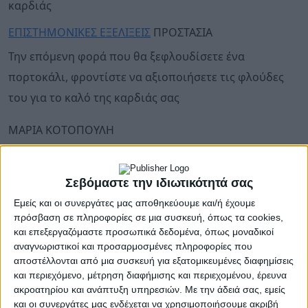
καρδιάς
ΕΠΙΣΤΗΜΟΝΙΚΕΣ ΕΞΕΛΙΞΕΙΣ
ΠΡΟΣΤΑΣΙΑ
Την επόμενη φορά που θα ξεφλουδίσετε ένα
πορτοκάλι, φροντίστε να αξιοποιήσετε τις φλούδες
του για το καλό της καρδιάς σας
ΜΑΡΙΑ ΚΟΤΟΠΟΥΛΗ
Για να θωρακίσουμε το
ανοσοποιητικό μας σύστημα
, η
βιταμίνη C θεωρείται καθοριστική και γι’ αυτό ένας
Σεβόμαστε την ιδιωτικότητά σας
εύκολος τρόπος είναι να καταναλώνουμε
περισσότερα φρούτα πλούσια σε βιταμίνη C, όπως τα
Εμείς και οι συνεργάτες μας αποθηκεύουμε και/ή έχουμε
εσπεριδοειδή. Εκτός όμως, από τα ίδια τα φρούτα,
οι
πρόσβαση σε πληροφορίες σε μια συσκευή, όπως τα cookies,
και επεξεργαζόμαστε προσωπικά δεδομένα, όπως μοναδικοί
φλούδες τους
αποδεικνύονται πολύτιμες και για την
αναγνωριστικοί και προσαρμοσμένες πληροφορίες που
προστασία ενός άλλου οργάνου, της καρδιάς.
αποστέλλονται από μια συσκευή για εξατομικευμένες διαφημίσεις
και περιεχόμενο, μέτρηση διαφήμισης και περιεχομένου, έρευνα
ακροατηρίου και ανάπτυξη υπηρεσιών.
Με την άδειά σας, εμείς
Πιο συγκεκριμένα, οι
φλούδες του
και οι συνεργάτες μας ενδέχεται να χρησιμοποιήσουμε ακριβή