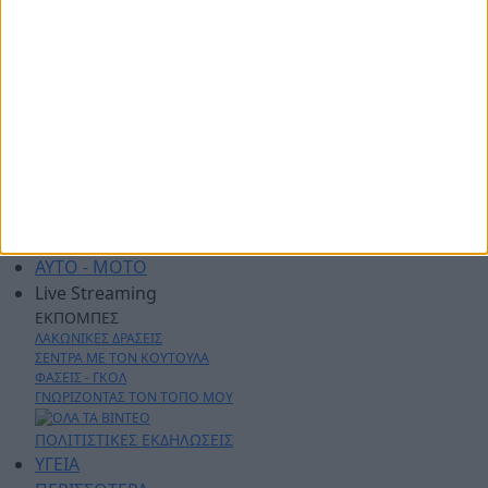
ΑΡΧΙΚΗ
ΑΘΛΗΤΙΚΑ
ΑΓΡΟΤΙΚΑ
ΔΗΜΟΙ
ΠΕΡΙΦΕΡΕΙΑ
ΠΟΛΙΤΙΚΗ
ΑΡΘΡΟΓΡΑΦΙΑ
ΑΣΤΥΝΟΜΙΚΑ
AYTO - MOTO
Live Streaming
ΕΚΠΟΜΠΕΣ
ΛΑΚΩΝΙΚΕΣ ΔΡΑΣΕΙΣ
ΣΕΝΤΡΑ ΜΕ ΤΟΝ ΚΟΥΤΟΥΛΑ
ΦΑΣΕΙΣ - ΓΚΟΛ
ΓΝΩΡΙΖΟΝΤΑΣ ΤΟΝ ΤΟΠΟ ΜΟΥ
ΠΟΛΙΤΙΣΤΙΚΕΣ ΕΚΔΗΛΩΣΕΙΣ
ΥΓΕΙΑ