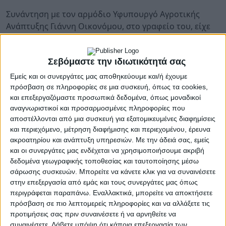
Συνάντηση με τον αρμόδιο Υφυπουργό Αγροτικής
Ανάπτυξης Γιάννη Οικονόμου, στο γραφείο του, είχε
χθες το μεσημέρι ο βουλευτής Λακωνίας Θανάσης
Δαβάκης. Ο λόγος της συνάντησης αυτής ήταν η
Σεβόμαστε την ιδιωτικότητά σας
επίσπευση της διαδικασίας εκπόνησης της μελέτης
του αρδευτικού δικτύου Τρινάσου. Μετά τη
Εμείς και οι συνεργάτες μας αποθηκεύουμε και/ή έχουμε
συνάντηση, ο Θανάσης Δαβάκης δήλωσε:
πρόσβαση σε πληροφορίες σε μια συσκευή, όπως τα cookies,
και επεξεργαζόμαστε προσωπικά δεδομένα, όπως μοναδικοί
Το έργο με την ονομασία «Αρδευτικό Δίκτυο Τρινάσου Ν.
αναγνωριστικοί και προσαρμοσμένες πληροφορίες που
Λακωνίας» είναι ένα σύγχρονο «γεφύρι της Άρτας»…
αποστέλλονται από μια συσκευή για εξατομικευμένες διαφημίσεις
και περιεχόμενο, μέτρηση διαφήμισης και περιεχομένου, έρευνα
Αποφασίστηκε να κατασκευαστεί πριν 14 χρόνια και ακόμη
ακροατηρίου και ανάπτυξη υπηρεσιών.
Με την άδειά σας, εμείς
βρισκόμαστε στη φάση της ολοκλήρωσης των
και οι συνεργάτες μας ενδέχεται να χρησιμοποιήσουμε ακριβή
δεδομένα γεωγραφικής τοποθεσίας και ταυτοποίησης μέσω
γνωμοδοτήσεων από τους συναρμόδιους φορείς
σάρωσης συσκευών. Μπορείτε να κάνετε κλικ για να συναινέσετε
προκειμένου να εκδοθεί η ΑΕΠΟ, δηλαδή η Απόφαση
στην επεξεργασία από εμάς και τους συνεργάτες μας όπως
Έγκρισης Περιβαλλοντικών Όρων.
περιγράφεται παραπάνω. Εναλλακτικά, μπορείτε να αποκτήσετε
πρόσβαση σε πιο λεπτομερείς πληροφορίες και να αλλάξετε τις
Πού βρισκόμαστε σήμερα;
προτιμήσεις σας πριν συναινέσετε ή να αρνηθείτε να
συναινέσετε.
Λάβετε υπόψη ότι κάποια επεξεργασία των