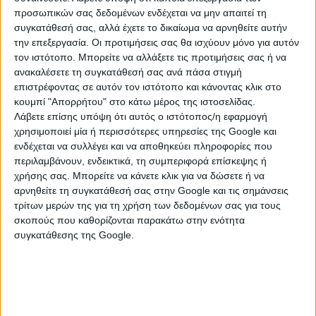
Η πίεση των τελευταίων μηνών φαίνεται ότι αποδίδει:
προσωπικών σας δεδομένων ενδέχεται να μην απαιτεί τη
συγκατάθεσή σας, αλλά έχετε το δικαίωμα να αρνηθείτε αυτήν
Έχουν γνωμοδοτήσει για την ΜΠΕ (Μελέτη
την επεξεργασία. Οι προτιμήσεις σας θα ισχύουν μόνο για αυτόν
Περιβαλλοντικών Επιπτώσεων) οι περισσότεροι
τον ιστότοπο. Μπορείτε να αλλάξετε τις προτιμήσεις σας ή να
αρμόδιοι φορείς.
ανακαλέσετε τη συγκατάθεσή σας ανά πάσα στιγμή
Όμως, υπήρξαν τρεις γνωμοδοτήσεις, από το Τμήμα
επιστρέφοντας σε αυτόν τον ιστότοπο και κάνοντας κλικ στο
Περιβάλλοντος και Υδροοικονομίας της Διεύθυνσης
κουμπί "Απορρήτου" στο κάτω μέρος της ιστοσελίδας.
Περιβάλλοντος και Χωρικού Σχεδιασμού της
Λάβετε επίσης υπόψη ότι αυτός ο ιστότοπος/η εφαρμογή
Περιφέρειας Πελοποννήσου, τη Διεύθυνση Δασών
χρησιμοποιεί μία ή περισσότερες υπηρεσίες της Google και
ενδέχεται να συλλέγει και να αποθηκεύει πληροφορίες που
Λακωνίας και από το Δασαρχείο Γυθείου, που
περιλαμβάνουν, ενδεικτικά, τη συμπεριφορά επίσκεψης ή
χρειάζονται διευκρινίσεις και για αυτόν τον λόγο
χρήσης σας. Μπορείτε να κάνετε κλικ για να δώσετε ή να
διαβιβάστηκαν από την ΔΙΠΑ (Διεύθυνση
αρνηθείτε τη συγκατάθεσή σας στην Google και τις σημάνσεις
Περιβαλλοντικής Αδειοδότησης) του Υπουργείου
τρίτων μερών της για τη χρήση των δεδομένων σας για τους
Περιβάλλοντος στο Υπουργείο Αγροτικής Ανάπτυξης,
σκοπούς που καθορίζονται παρακάτω στην ενότητα
που είναι ο φορέας του έργου και στους μελετητές, για
συγκατάθεσης της Google.
να δοθούν οι απαραίτητες διευκρινίσεις και να
υποβληθούν τυχόν συμπληρωματικά στοιχεία.
Για τον λόγο αυτόν: