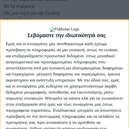
Με τα πτώματα
Πες μια ευχή για την Ειρήνη
Μις Υφήλιος
Γιατί ο κάθε πόλεμός μου
Είμ’ εγώ κι ο εαυτός μου
Σεβόμαστε την ιδιωτικότητά σας
Ειν’ Εμφύλιος
Εμείς και οι συνεργάτες μας αποθηκεύουμε και/ή έχουμε
πρόσβαση σε πληροφορίες σε μια συσκευή, όπως τα cookies,
και επεξεργαζόμαστε προσωπικά δεδομένα, όπως μοναδικοί
αναγνωριστικοί και προσαρμοσμένες πληροφορίες που
H
Ειρήνη
είναι μια γιορτή ενός αγροτικού κόσμου που
αποστέλλονται από μια συσκευή για εξατομικευμένες διαφημίσεις
χάθηκε, είναι ένα κωμικό, ακατανίκητο επιχείρημα,
και περιεχόμενο, μέτρηση διαφήμισης και περιεχομένου, έρευνα
ένα πανηγύρι του λαϊκού ανθρώπου με υλικό τους
ακροατηρίου και ανάπτυξη υπηρεσιών.
Με την άδειά σας, εμείς
ίδιους τους καπνούς του πολέμου, ένας αναμμένος
και οι συνεργάτες μας ενδέχεται να χρησιμοποιήσουμε ακριβή
μπερντές μέσα στη φρίκη.
δεδομένα γεωγραφικής τοποθεσίας και ταυτοποίησης μέσω
σάρωσης συσκευών. Μπορείτε να κάνετε κλικ για να συναινέσετε
στην επεξεργασία από εμάς και τους συνεργάτες μας όπως
περιγράφεται παραπάνω. Εναλλακτικά, μπορείτε να αποκτήσετε
Ο Νίκος Καραθάνος, ο Φοίβος Δεληβοριάς και ο
πρόσβαση σε πιο λεπτομερείς πληροφορίες και να αλλάξετε τις
Άγγελος Τριανταφύλλου είναι οι βασικοί συνένοχοι
προτιμήσεις σας πριν συναινέσετε ή να αρνηθείτε να
συναινέσετε.
Λάβετε υπόψη ότι κάποια επεξεργασία των