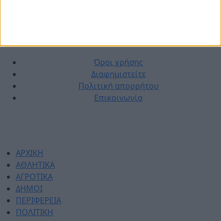
© 2026 dimotikiagoratislakonias.gr | By
piliop.com
Όροι χρήσης
Διαφημιστείτε
Πολιτική απορρήτου
Επικοινωνία
ΑΡΧΙΚΗ
ΑΘΛΗΤΙΚΑ
ΑΓΡΟΤΙΚΑ
ΔΗΜΟΙ
ΠΕΡΙΦΕΡΕΙΑ
ΠΟΛΙΤΙΚΗ