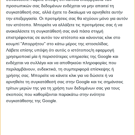
μιας νέας παράστασης, μιας νέας διασκευής, μιας
προσωπικών σας δεδομένων ενδέχεται να μην απαιτεί τη
απάντησης στην τρέλα με την τρέλα.
συγκατάθεσή σας, αλλά έχετε το δικαίωμα να αρνηθείτε αυτήν
την επεξεργασία. Οι προτιμήσεις σας θα ισχύουν μόνο για αυτόν
τον ιστότοπο. Μπορείτε να αλλάξετε τις προτιμήσεις σας ή να
ανακαλέσετε τη συγκατάθεσή σας ανά πάσα στιγμή
Μετά την πρεμιέρα της στην Επίδαυρο στις 24 και 25
επιστρέφοντας σε αυτόν τον ιστότοπο και κάνοντας κλικ στο
Ιουλίου, η Ειρήνη του Νίκου Καραθάνου ταξιδεύει σε
κουμπί "Απορρήτου" στο κάτω μέρος της ιστοσελίδας.
επιλεγμένες πόλεις σε όλη την Ελλάδα, με σταθμό τη
Λάβετε επίσης υπόψη ότι αυτός ο ιστότοπος/η εφαρμογή
Σπάρτη
στις
29 Ιουλίου
.
χρησιμοποιεί μία ή περισσότερες υπηρεσίες της Google και
ενδέχεται να συλλέγει και να αποθηκεύει πληροφορίες που
περιλαμβάνουν, ενδεικτικά, τη συμπεριφορά επίσκεψης ή
χρήσης σας. Μπορείτε να κάνετε κλικ για να δώσετε ή να
αρνηθείτε τη συγκατάθεσή σας στην Google και τις σημάνσεις
τρίτων μερών της για τη χρήση των δεδομένων σας για τους
σκοπούς που καθορίζονται παρακάτω στην ενότητα
συγκατάθεσης της Google.
Η πρωτότυπη κωμωδία του Αριστοφάνη ανέβηκε για
πρώτη φορά στα Μεγάλα Διονύσια του 421 π.Χ. και
απέσπασε το δεύτερο βραβείο. Γράφτηκε σε μια
κρίσιμη ιστορική συγκυρία, λίγο πριν από τη Νικίειο
Ειρήνη και ως αντίδραση στην ελπίδα για κατάπαυση