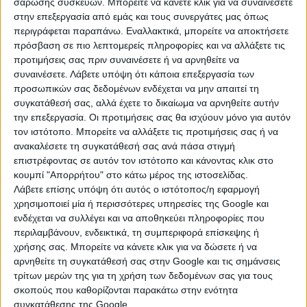
σάρωσης συσκευών. Μπορείτε να κάνετε κλικ για να συναινέσετε
κόσμου.
στην επεξεργασία από εμάς και τους συνεργάτες μας όπως
περιγράφεται παραπάνω. Εναλλακτικά, μπορείτε να αποκτήσετε
Τα αβγά βάφονται την Μεγάλη Πέμπτη, η οποία
πρόσβαση σε πιο λεπτομερείς πληροφορίες και να αλλάξετε τις
θεωρείται η ημέρα του Μυστικού Δείπνου, τότε που ο
προτιμήσεις σας πριν συναινέσετε ή να αρνηθείτε να
Χριστός προσέφερε άρτο και κρασί ως συμβολισμό για
συναινέσετε.
Λάβετε υπόψη ότι κάποια επεξεργασία των
το σώμα Του και το αίμα Του, έτοιμος να θυσιαστεί για
προσωπικών σας δεδομένων ενδέχεται να μην απαιτεί τη
να ελευθερώσει τον κόσμο από τα δεσμά της
συγκατάθεσή σας, αλλά έχετε το δικαίωμα να αρνηθείτε αυτήν
αμαρτίας.
την επεξεργασία. Οι προτιμήσεις σας θα ισχύουν μόνο για αυτόν
τον ιστότοπο. Μπορείτε να αλλάξετε τις προτιμήσεις σας ή να
Μια άλλη παράδοση για το χρώμα λέει ότι η Παναγία
ανακαλέσετε τη συγκατάθεσή σας ανά πάσα στιγμή
πήρε ένα καλάθι αυγά και τα πρόσφερε στους
επιστρέφοντας σε αυτόν τον ιστότοπο και κάνοντας κλικ στο
κουμπί "Απορρήτου" στο κάτω μέρος της ιστοσελίδας.
φρουρούς Του Υιού της, ικετεύοντάς τους να του
Λάβετε επίσης υπόψη ότι αυτός ο ιστότοπος/η εφαρμογή
φέρονται καλά. Όταν τα δάκρυά της έπεσαν πάνω στα
χρησιμοποιεί μία ή περισσότερες υπηρεσίες της Google και
αβγά, αυτά βάφτηκαν κόκκινα.
ενδέχεται να συλλέγει και να αποθηκεύει πληροφορίες που
περιλαμβάνουν, ενδεικτικά, τη συμπεριφορά επίσκεψης ή
Μία ακόμη εκδοχή λέει, πως μία μέρα, μετά την
χρήσης σας. Μπορείτε να κάνετε κλικ για να δώσετε ή να
Ανάσταση του Χριστού, η Μαρία η Μαγδαληνή πήγε
αρνηθείτε τη συγκατάθεσή σας στην Google και τις σημάνσεις
στον Τιβέριο Καίσαρα και του ανακοίνωσε ότι
τρίτων μερών της για τη χρήση των δεδομένων σας για τους
αναστήθηκε ο Κύριος. Δίπλα τους εκείνη τη στιγμή
σκοπούς που καθορίζονται παρακάτω στην ενότητα
υπήρχε ένας άνθρωπος που κρατούσε ένα καλάθι με
συγκατάθεσης της Google.