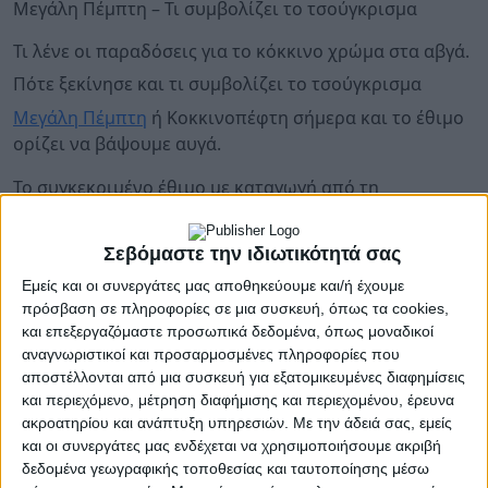
Μεγάλη Πέμπτη – Τι συμβολίζει το τσούγκρισμα
Τι λένε οι παραδόσεις για το κόκκινο χρώμα στα αβγά.
Πότε ξεκίνησε και τι συμβολίζει το τσούγκρισμα
Μεγάλη Πέμπτη
ή Κοκκινοπέφτη σήμερα και το έθιμο
ορίζει να βάψουμε αυγά.
Το συγκεκριμένο έθιμο με καταγωγή από τη
Μεσοποταμία πέρασε στην Ευρώπη και σ’ ολόκληρο
των χριστιανικό κόσμο.
Σεβόμαστε την ιδιωτικότητά σας
Γιατί όμως υπάρχει η συνήθεια να βάφουμε κόκκινα
Εμείς και οι συνεργάτες μας αποθηκεύουμε και/ή έχουμε
τα αβγά την Μεγάλη Πέμπτη; Υπάρχουν διάφορες
πρόσβαση σε πληροφορίες σε μια συσκευή, όπως τα cookies,
και επεξεργαζόμαστε προσωπικά δεδομένα, όπως μοναδικοί
ερμηνείες.
αναγνωριστικοί και προσαρμοσμένες πληροφορίες που
αποστέλλονται από μια συσκευή για εξατομικευμένες διαφημίσεις
Το κόκκινο χρώμα στα αβγά
και περιεχόμενο, μέτρηση διαφήμισης και περιεχομένου, έρευνα
Σύμφωνα με την ορθόδοξη παράδοση, το Πάσχα
ακροατηρίου και ανάπτυξη υπηρεσιών.
Με την άδειά σας, εμείς
βάφουμε κόκκινα τα αβγά, επειδή συμβολίζουν το
και οι συνεργάτες μας ενδέχεται να χρησιμοποιήσουμε ακριβή
δεδομένα γεωγραφικής τοποθεσίας και ταυτοποίησης μέσω
αίμα του Χριστού, που έδωσε για τη σωτηρία του