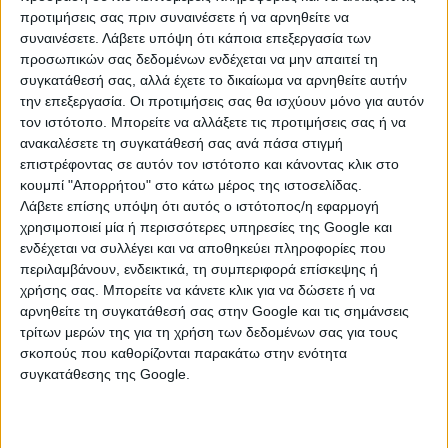
προτιμήσεις σας πριν συναινέσετε ή να αρνηθείτε να
συναινέσετε.
Λάβετε υπόψη ότι κάποια επεξεργασία των
Οι συμμετέχοντες θα πρέπει να αποστείλουν το
προσωπικών σας δεδομένων ενδέχεται να μην απαιτεί τη
συγκατάθεσή σας, αλλά έχετε το δικαίωμα να αρνηθείτε αυτήν
φάκελο ταχυδρομικά με απλή επιστολή και όχι
την επεξεργασία. Οι προτιμήσεις σας θα ισχύουν μόνο για αυτόν
συστημένη, στα γραφεία της Πανελλήνιας Ένωσης
τον ιστότοπο. Μπορείτε να αλλάξετε τις προτιμήσεις σας ή να
Λογοτεχνών, Γερανίου 41, 2ος όροφος, Τ.Κ. 104 31 –
ανακαλέσετε τη συγκατάθεσή σας ανά πάσα στιγμή
Αθήνα, με την ένδειξη: «Για τους 40ους Πανελλήνιους
επιστρέφοντας σε αυτόν τον ιστότοπο και κάνοντας κλικ στο
Δελφικούς Αγώνες Ποίησης» και στη θέση του
κουμπί "Απορρήτου" στο κάτω μέρος της ιστοσελίδας.
αποστολέα, να σημειώσουν μόνο το ψευδώνυμο.
Λάβετε επίσης υπόψη ότι αυτός ο ιστότοπος/η εφαρμογή
χρησιμοποιεί μία ή περισσότερες υπηρεσίες της Google και
Τα απεσταλμένα ποιήματα δεν επιστρέφονται και μετά
ενδέχεται να συλλέγει και να αποθηκεύει πληροφορίες που
από το διαγωνισμό όσα δεν προκριθούν, θα
περιλαμβάνουν, ενδεικτικά, τη συμπεριφορά επίσκεψης ή
καταστραφούν μαζί με τους φακέλους των
χρήσης σας. Μπορείτε να κάνετε κλικ για να δώσετε ή να
αρνηθείτε τη συγκατάθεσή σας στην Google και τις σημάνσεις
προσωπικών τους στοιχείων.
τρίτων μερών της για τη χρήση των δεδομένων σας για τους
Από το διαγωνισμό εξαιρούνται οι βραβευθέντες με
σκοπούς που καθορίζονται παρακάτω στην ενότητα
συγκατάθεσης της Google.
Α΄ βραβείο, των Δελφικών αγώνων Ποίησης, κατά τα
τελευταία πέντε έτη.
Τελευταία ημερομηνία αποστολής των έργων ορίζεται