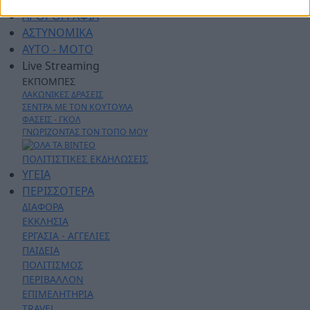
ΑΡΘΡΟΓΡΑΦΙΑ
ΑΣΤΥΝΟΜΙΚΑ
AYTO - MOTO
Live Streaming
ΕΚΠΟΜΠΕΣ
ΛΑΚΩΝΙΚΕΣ ΔΡΑΣΕΙΣ
ΣΕΝΤΡΑ ΜΕ ΤΟΝ ΚΟΥΤΟΥΛΑ
ΦΑΣΕΙΣ - ΓΚΟΛ
ΓΝΩΡΙΖΟΝΤΑΣ ΤΟΝ ΤΟΠΟ ΜΟΥ
ΠΟΛΙΤΙΣΤΙΚΕΣ ΕΚΔΗΛΩΣΕΙΣ
ΥΓΕΙΑ
ΠΕΡΙΣΣΟΤΕΡΑ
ΔΙΑΦΟΡΑ
ΕΚΚΛΗΣΙΑ
ΕΡΓΑΣΙΑ - ΑΓΓΕΛΙΕΣ
ΠΑΙΔΕΙΑ
ΠΟΛΙΤΙΣΜΟΣ
ΠΕΡΙΒΑΛΛΟΝ
ΕΠΙΜΕΛΗΤΗΡΙΑ
TRAVEL