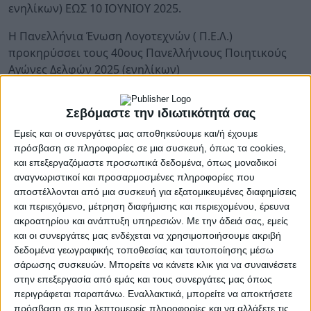
ενηλίκων) ΕΩΣ 10 ΙΟΥΝΙΟΥ 2025.
Η Πανελλήνια Ένωση Λογοτεχνών ( Π.Ε.Λ.)
προκηρύσσει τους 40ους Πανελλήνιους Ποιητικούς
Αγώνες Δελφών 2025 (ενηλίκων)
Όροι συμμετοχής:
Σεβόμαστε την ιδιωτικότητά σας
Το ποίημα (ένα μόνο), με ελεύθερο θέμα, θα πρέπει να
Εμείς και οι συνεργάτες μας αποθηκεύουμε και/ή έχουμε
είναι αδημοσίευτο σε μέγεθος γραμματοσειράς από 12
πρόσβαση σε πληροφορίες σε μια συσκευή, όπως τα cookies,
– 14 και να μην υπερβαίνει τους 30 στίχους.
και επεξεργαζόμαστε προσωπικά δεδομένα, όπως μοναδικοί
αναγνωριστικοί και προσαρμοσμένες πληροφορίες που
Θα πρέπει να υποβληθεί σε δέκα δακτυλογραφημένα
αποστέλλονται από μια συσκευή για εξατομικευμένες διαφημίσεις
αντίτυπα, με μονολεκτικό ψευδώνυμο κάτω δεξιά.
και περιεχόμενο, μέτρηση διαφήμισης και περιεχομένου, έρευνα
ακροατηρίου και ανάπτυξη υπηρεσιών.
Με την άδειά σας, εμείς
Οι διαγωνιζόμενοι, θα πρέπει να εσωκλείσουν σε ένα
και οι συνεργάτες μας ενδέχεται να χρησιμοποιήσουμε ακριβή
μεγάλο φάκελο, έναν μικρότερο κλειστό φάκελο με τα
δεδομένα γεωγραφικής τοποθεσίας και ταυτοποίησης μέσω
πλήρη στοιχεία τους: Ονοματεπώνυμο, Διεύθυνση,
σάρωσης συσκευών. Μπορείτε να κάνετε κλικ για να συναινέσετε
Τ.Κ., Τηλέφωνο (σταθερό και κινητό), ηλεκτρονική
στην επεξεργασία από εμάς και τους συνεργάτες μας όπως
περιγράφεται παραπάνω. Εναλλακτικά, μπορείτε να αποκτήσετε
διεύθυνση, τον τίτλο του έργου και το ψευδώνυμο.
πρόσβαση σε πιο λεπτομερείς πληροφορίες και να αλλάξετε τις