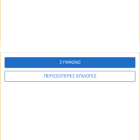
© 2026 dimotikiagoratislakonias.gr | By
piliop.com
Όροι χρήσης
Διαφημιστείτε
Πολιτική απορρήτου
Επικοινωνία
ΣΥΜΦΩΝΩ
ΠΕΡΙΣΣΟΤΕΡΕΣ ΕΠΙΛΟΓΕΣ
ΑΡΧΙΚΗ
ΑΘΛΗΤΙΚΑ
ΑΓΡΟΤΙΚΑ
ΔΗΜΟΙ
ΠΕΡΙΦΕΡΕΙΑ
ΠΟΛΙΤΙΚΗ
ΑΡΘΡΟΓΡΑΦΙΑ