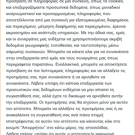
πρόσβαση σε πληροφορίες σε μια συσκευή, όπως τα cookies,
και επεξεργαζόμαστε προσωπικά δεδομένα, όπως μοναδικοί
Υπήρξε πρωτοπόρος της δυτικότροπης μουσικής στην
αναγνωριστικοί και προσαρμοσμένες πληροφορίες που
Ελλάδα και συνθέτης του Εθνικού μας Ύμνου.
αποστέλλονται από μια συσκευή για εξατομικευμένες διαφημίσεις
και περιεχόμενο, μέτρηση διαφήμισης και περιεχομένου, έρευνα
Η προτομή του, έργο του Μιχάλη Τόμπρου, βρίσκεται
ακροατηρίου και ανάπτυξη υπηρεσιών.
Με την άδειά σας, εμείς
έξω από το Δημοτικό Θέατρο της Κέρκυρας.
και οι συνεργάτες μας ενδέχεται να χρησιμοποιήσουμε ακριβή
δεδομένα γεωγραφικής τοποθεσίας και ταυτοποίησης μέσω
σάρωσης συσκευών. Μπορείτε να κάνετε κλικ για να συναινέσετε
στην επεξεργασία από εμάς και τους συνεργάτες μας όπως
περιγράφεται παραπάνω. Εναλλακτικά, μπορείτε να αποκτήσετε
πηγή: Οδός Ελλήνων
πρόσβαση σε πιο λεπτομερείς πληροφορίες και να αλλάξετε τις
προτιμήσεις σας πριν συναινέσετε ή να αρνηθείτε να
συναινέσετε.
Λάβετε υπόψη ότι κάποια επεξεργασία των
προσωπικών σας δεδομένων ενδέχεται να μην απαιτεί τη
συγκατάθεσή σας, αλλά έχετε το δικαίωμα να αρνηθείτε αυτήν
την επεξεργασία. Οι προτιμήσεις σας θα ισχύουν μόνο για αυτόν
τον ιστότοπο. Μπορείτε να αλλάξετε τις προτιμήσεις σας ή να
ανακαλέσετε τη συγκατάθεσή σας ανά πάσα στιγμή
επιστρέφοντας σε αυτόν τον ιστότοπο και κάνοντας κλικ στο
κουμπί "Απορρήτου" στο κάτω μέρος της ιστοσελίδας.
Λάβετε επίσης υπόψη ότι αυτός ο ιστότοπος/η εφαρμογή