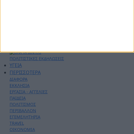
ΑΣΤΥΝΟΜΙΚΑ
AYTO - MOTO
Live Streaming
ΕΚΠΟΜΠΕΣ
ΛΑΚΩΝΙΚΕΣ ΔΡΑΣΕΙΣ
ΣΕΝΤΡΑ ΜΕ ΤΟΝ ΚΟΥΤΟΥΛΑ
ΦΑΣΕΙΣ - ΓΚΟΛ
ΓΝΩΡΙΖΟΝΤΑΣ ΤΟΝ ΤΟΠΟ ΜΟΥ
ΠΟΛΙΤΙΣΤΙΚΕΣ ΕΚΔΗΛΩΣΕΙΣ
ΥΓΕΙΑ
ΠΕΡΙΣΣΟΤΕΡΑ
ΔΙΑΦΟΡΑ
ΕΚΚΛΗΣΙΑ
ΕΡΓΑΣΙΑ - ΑΓΓΕΛΙΕΣ
ΠΑΙΔΕΙΑ
ΠΟΛΙΤΙΣΜΟΣ
ΠΕΡΙΒΑΛΛΟΝ
ΕΠΙΜΕΛΗΤΗΡΙΑ
TRAVEL
ΟΙΚΟΝΟΜΙΑ