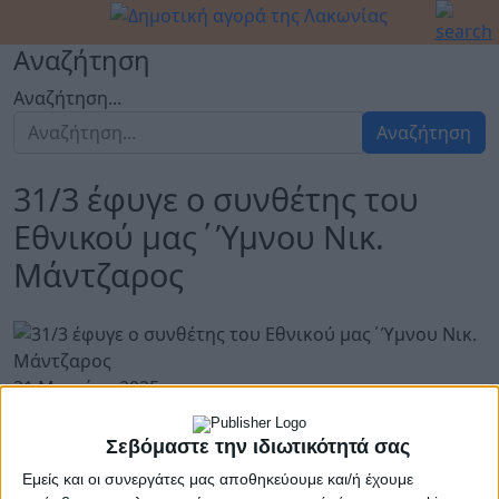
Αναζήτηση
Αναζήτηση...
Αναζήτηση
31/3 έφυγε ο συνθέτης του
Εθνικού μας΄Ύμνου Νικ.
Μάντζαρος
31 Μαρτίου 2025
Σεβόμαστε την ιδιωτικότητά σας
Σαν σήμερα το 1872 έφυγε από την ζωή ο σπουδαίος
Εμείς και οι συνεργάτες μας αποθηκεύουμε και/ή έχουμε
μουσικός Νικόλαος Μάντζαρος.