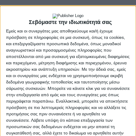
Σήμερα θὰ ἀναφερθοῦμε σὲ μιὰ ἀρχαῖα "ξεχασμένη"
πόλη τῆς Μάνης, τὴν ἀρχαία Καινήπολη. Στις
Σεβόμαστε την ιδιωτικότητά σας
φωτογραφίες βλέπουμε ὅτι ἔχει ἀπομείνει ἀπὸ τὸ
ἱερὸ τῆς θεᾶς Ἀφροδίτης, ποὺ δέσποζε στὴν περιοχὴ
Εμείς και οι συνεργάτες μας αποθηκεύουμε και/ή έχουμε
κατὰ τοὺς ἀρχαίους χρόνους.
πρόσβαση σε πληροφορίες σε μια συσκευή, όπως τα cookies,
και επεξεργαζόμαστε προσωπικά δεδομένα, όπως μοναδικοί
αναγνωριστικοί και προσαρμοσμένες πληροφορίες που
αποστέλλονται από μια συσκευή για εξατομικευμένες διαφημίσεις
Ἡ Καινήπολις συνιστοῦσε ἀρχαία πόλη της Λακωνίας
και περιεχόμενο, μέτρηση διαφήμισης και περιεχομένου, έρευνα
ποὺ βρισκόταν κοντὰ στὸ ἀκρωτήριο Ταίναρο. Ὅπως
ακροατηρίου και ανάπτυξη υπηρεσιών.
Με την άδειά σας, εμείς
και οι συνεργάτες μας ενδέχεται να χρησιμοποιήσουμε ακριβή
μᾶς ἀναφέρει ὁ Παυσανίας στὴν πόλη, κοντὰ στὴν
δεδομένα γεωγραφικής τοποθεσίας και ταυτοποίησης μέσω
παραλία, ὑπῆρχε ὁ ναὸς τῆς Ἀφροδίτης καὶ ὄρθιο
σάρωσης συσκευών. Μπορείτε να κάνετε κλικ για να συναινέσετε
ἄγαλμα της ἀπὸ μάρμαρο, καθὼς καὶ μέγαρο τῆς θεᾶς
στην επεξεργασία από εμάς και τους συνεργάτες μας όπως
Δήμητρας.
περιγράφεται παραπάνω. Εναλλακτικά, μπορείτε να αποκτήσετε
πρόσβαση σε πιο λεπτομερείς πληροφορίες και να αλλάξετε τις
Ἡ Καινήπολις ἀπεῖχε θαλάσσιο ταξίδι 40 σταδίων ἀπὸ
προτιμήσεις σας πριν συναινέσετε ή να αρνηθείτε να
τὸ ἀκρωτήριο Ταίναρο, ἐνῷ σὲ παλαιότερους χρόνους
συναινέσετε.
Λάβετε υπόψη ότι κάποια επεξεργασία των
ὀνομαζόταν καὶ αὐτὴ Ταίναρο. Ἡ πόλη ἦταν μία ἐκ τῶν
προσωπικών σας δεδομένων ενδέχεται να μην απαιτεί τη
18 των Ἔλευθερολακωνων. Δυστυχῶς, μόνο τὰ δομικὰ
συγκατάθεσή σας, αλλά έχετε το δικαίωμα να αρνηθείτε αυτήν