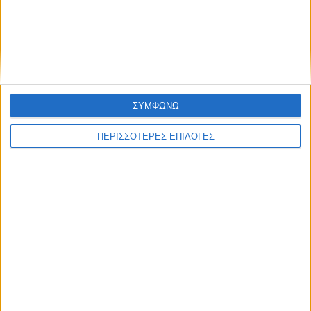
ΣΥΜΦΩΝΩ
ΠΕΡΙΣΣΟΤΕΡΕΣ ΕΠΙΛΟΓΕΣ
© 2026 dimotikiagoratislakonias.gr | By
piliop.com