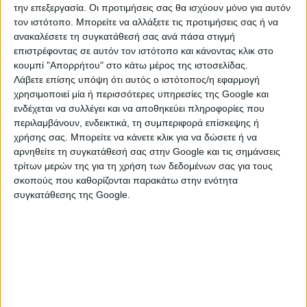
ὑλικὰ τῶν ἀρχαίων ναῶν εἶναι ἐμφανῆ σήμερα.
την επεξεργασία. Οι προτιμήσεις σας θα ισχύουν μόνο για αυτόν
τον ιστότοπο. Μπορείτε να αλλάξετε τις προτιμήσεις σας ή να
ανακαλέσετε τη συγκατάθεσή σας ανά πάσα στιγμή
επιστρέφοντας σε αυτόν τον ιστότοπο και κάνοντας κλικ στο
Οἱ ναοὶ καταστράφηκαν στοὺς βυζαντινοὺς χρόνους
κουμπί "Απορρήτου" στο κάτω μέρος της ιστοσελίδας.
Λάβετε επίσης υπόψη ότι αυτός ο ιστότοπος/η εφαρμογή
καὶ τὰ ὑλικὰ χρησιμοποιήθηκαν γιὰ τὴν ἀνέγερση
χρησιμοποιεί μία ή περισσότερες υπηρεσίες της Google και
μικρῶν ἐκκλησιῶν. Στὴ περιοχὴ βρίσκονται ἀρκετὲς
ενδέχεται να συλλέγει και να αποθηκεύει πληροφορίες που
ἀπὸ αὐτές, ποὺ ἔχουν κτιστεῖ στὴ θέση τῶν
περιλαμβάνουν, ενδεικτικά, τη συμπεριφορά επίσκεψης ή
ἀρχαιοελληνικῶν ναῶν καὶ μὲ τὰ ὑλικὰ αὐτῶν.
χρήσης σας. Μπορείτε να κάνετε κλικ για να δώσετε ή να
αρνηθείτε τη συγκατάθεσή σας στην Google και τις σημάνσεις
Τὰ κιονόκρανα, οἱ κίονες καὶ οἱ ἑλληνικὲς ἐπιγραφὲς
τρίτων μερών της για τη χρήση των δεδομένων σας για τους
εἶναι οἱ μάρτυρες τοῦ παρελθόντος. Τὰ ἴχνη τοῦ ἱεροῦ
σκοπούς που καθορίζονται παρακάτω στην ενότητα
σήμερα βρίσκονται στριμωγμένα ἀνάμεσα σὲ
συγκατάθεσης της Google.
ἐλαιόδεντρα καὶ ἰδιωτικὰ χωράφια καὶ ἡ πρόσβαση σὲ
αὐτὰ δὲν εἶναι καθόλου εὔκολη.
Γράφει η
Angela Dickinson