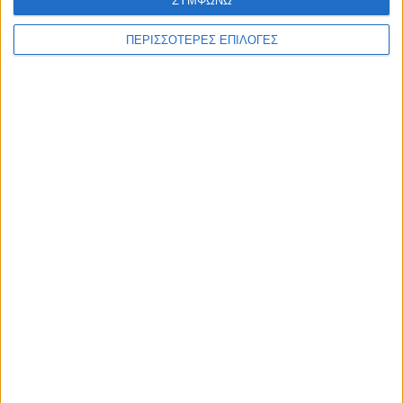
ΣΥΜΦΩΝΩ
ΠΕΡΙΣΣΟΤΕΡΕΣ ΕΠΙΛΟΓΕΣ
© 2026 dimotikiagoratislakonias.gr | By
piliop.com
Όροι χρήσης
Διαφημιστείτε
Πολιτική απορρήτου
Επικοινωνία
ΑΡΧΙΚΗ
ΑΘΛΗΤΙΚΑ
ΑΓΡΟΤΙΚΑ
ΔΗΜΟΙ
ΠΕΡΙΦΕΡΕΙΑ