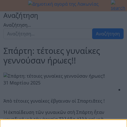
Αναζήτηση
Αναζήτηση...
Αναζήτηση
Σπάρτη: τέτοιες γυναίκες
γεννούσαν ήρωες!!
31 Μαρτίου 2025
Ἀπὸ τέτοιες γυναίκες ἔβγαιναν οί Σπαρτιᾶτες !
Ἡ ἐκπαίδευση τῶν γυναικῶν στὴ Σπάρτη ἦταν
μοναδικὴ γιὰ τὴν ἀρχαία Ἑλλάδα ἀλλὰ καὶ γιὰ
ὁλόκληρο τὸν κόσμο μιᾶς καὶ δὲν ὑπάρχει ἀνάλογο