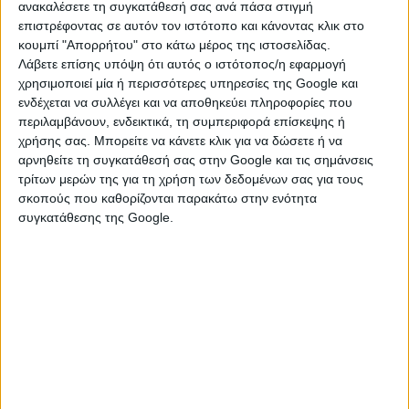
ανακαλέσετε τη συγκατάθεσή σας ανά πάσα στιγμή
Πλούταρχος - Βίοι Παράλληλοι, Λυκοῦργος
επιστρέφοντας σε αυτόν τον ιστότοπο και κάνοντας κλικ στο
Ξενοφῶν - Λακεδαιμονίων Πολιτεία
κουμπί "Απορρήτου" στο κάτω μέρος της ιστοσελίδας.
Λάβετε επίσης υπόψη ότι αυτός ο ιστότοπος/η εφαρμογή
Ἀριστοτέλης - Πολιτικά
χρησιμοποιεί μία ή περισσότερες υπηρεσίες της Google και
ενδέχεται να συλλέγει και να αποθηκεύει πληροφορίες που
Παυσανίας - Ἑλλάδος Περιήγησις
περιλαμβάνουν, ενδεικτικά, τη συμπεριφορά επίσκεψης ή
χρήσης σας. Μπορείτε να κάνετε κλικ για να δώσετε ή να
Ἡρόδοτος - Ἱστορίαι
αρνηθείτε τη συγκατάθεσή σας στην Google και τις σημάνσεις
τρίτων μερών της για τη χρήση των δεδομένων σας για τους
Πλάτων - Νόμοι
σκοπούς που καθορίζονται παρακάτω στην ενότητα
συγκατάθεσης της Google.
πηγή: Facebook/Ancient Greek Civilization-Αρχαία
Ελλάς