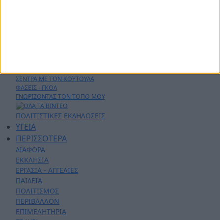
ΠΟΛΙΤΙΚΗ
ΑΡΘΡΟΓΡΑΦΙΑ
ΑΣΤΥΝΟΜΙΚΑ
AYTO - MOTO
Live Streaming
ΕΚΠΟΜΠΕΣ
ΛΑΚΩΝΙΚΕΣ ΔΡΑΣΕΙΣ
ΣΕΝΤΡΑ ΜΕ ΤΟΝ ΚΟΥΤΟΥΛΑ
ΦΑΣΕΙΣ - ΓΚΟΛ
ΓΝΩΡΙΖΟΝΤΑΣ ΤΟΝ ΤΟΠΟ ΜΟΥ
ΠΟΛΙΤΙΣΤΙΚΕΣ ΕΚΔΗΛΩΣΕΙΣ
ΥΓΕΙΑ
ΠΕΡΙΣΣΟΤΕΡΑ
ΔΙΑΦΟΡΑ
ΕΚΚΛΗΣΙΑ
ΕΡΓΑΣΙΑ - ΑΓΓΕΛΙΕΣ
ΠΑΙΔΕΙΑ
ΠΟΛΙΤΙΣΜΟΣ
ΠΕΡΙΒΑΛΛΟΝ
ΕΠΙΜΕΛΗΤΗΡΙΑ