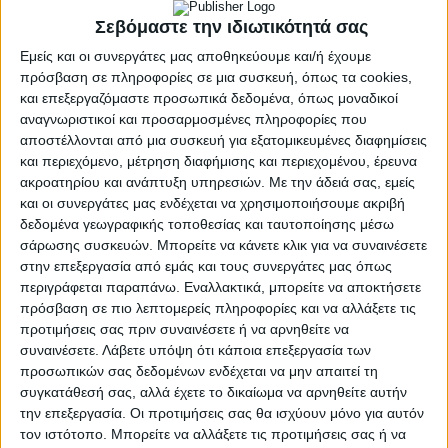
πουθενά.
Σεβόμαστε την ιδιωτικότητά σας
Εμείς και οι συνεργάτες μας αποθηκεύουμε και/ή έχουμε
Σὲ ἀντίθεση μὲ ἄλλες πόλεις-κράτη, ὅπου οἱ γυναῖκες
πρόσβαση σε πληροφορίες σε μια συσκευή, όπως τα cookies,
δὲν εἶχαν πρόσβαση στὴν δημόσια ἐκπαίδευση, στὴ
και επεξεργαζόμαστε προσωπικά δεδομένα, όπως μοναδικοί
Σπάρτη οἱ γυναῖκες λάμβαναν σημαντικὴ ἐκπαίδευση,
αναγνωριστικοί και προσαρμοσμένες πληροφορίες που
κυρίως σωματική.
αποστέλλονται από μια συσκευή για εξατομικευμένες διαφημίσεις
και περιεχόμενο, μέτρηση διαφήμισης και περιεχομένου, έρευνα
Ἀπὸ νεαρὴ ἡλικία, τὰ κορίτσια συμμετεῖχαν σὲ
ακροατηρίου και ανάπτυξη υπηρεσιών.
Με την άδειά σας, εμείς
γυμναστικὲς ἀσκήσεις, τρέξιμο, πάλη καὶ ρίψεις
και οι συνεργάτες μας ενδέχεται να χρησιμοποιήσουμε ακριβή
δίσκου, μὲ στόχο νὰ γίνουν ὑγιεῖς καὶ δυνατὲς μητέρες
δεδομένα γεωγραφικής τοποθεσίας και ταυτοποίησης μέσω
γιὰ νὰ γεννήσουν ἰσχυροὺς πολεμιστές. Παράλληλα,
σάρωσης συσκευών. Μπορείτε να κάνετε κλικ για να συναινέσετε
διδάσκονταν χορὸ καὶ μουσική, ἀλλὰ δὲν συμμετεῖχαν
στην επεξεργασία από εμάς και τους συνεργάτες μας όπως
περιγράφεται παραπάνω. Εναλλακτικά, μπορείτε να αποκτήσετε
στὴ στρατιωτικὴ ἐκπαίδευση.
πρόσβαση σε πιο λεπτομερείς πληροφορίες και να αλλάξετε τις
Ἡ κοινωνία τῆς Σπάρτης πίστευε πὼς ἡ ἐκπαίδευση
προτιμήσεις σας πριν συναινέσετε ή να αρνηθείτε να
συναινέσετε.
Λάβετε υπόψη ότι κάποια επεξεργασία των
αὐτὴ θὰ προετοίμαζε τὶς γυναῖκες γιὰ τὸ ρόλο τους ὡς
προσωπικών σας δεδομένων ενδέχεται να μην απαιτεί τη
μητέρες καὶ διαχειρίστριες τῆς οἰκίας.
συγκατάθεσή σας, αλλά έχετε το δικαίωμα να αρνηθείτε αυτήν
την επεξεργασία. Οι προτιμήσεις σας θα ισχύουν μόνο για αυτόν
Πηγές
τον ιστότοπο. Μπορείτε να αλλάξετε τις προτιμήσεις σας ή να