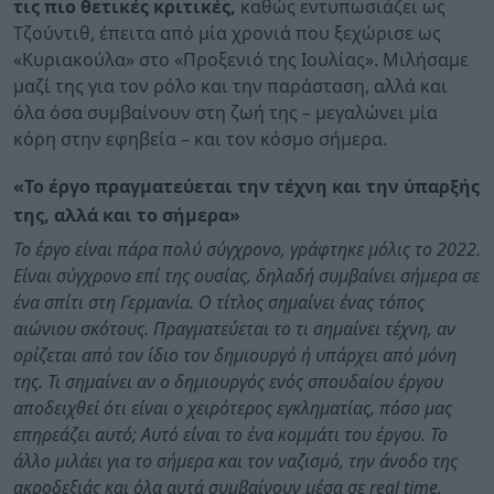
τις πιο θετικές κριτικές,
καθώς εντυπωσιάζει ως
Τζούντιθ, έπειτα από μία χρονιά που ξεχώρισε ως
«Κυριακούλα» στο «Προξενιό της Ιουλίας». Μιλήσαμε
μαζί της για τον ρόλο και την παράσταση, αλλά και
όλα όσα συμβαίνουν στη ζωή της – μεγαλώνει μία
κόρη στην εφηβεία – και τον κόσμο σήμερα.
«Το έργο πραγματεύεται την τέχνη και την ύπαρξής
της, αλλά και το σήμερα»
Το έργο είναι πάρα πολύ σύγχρονο, γράφτηκε μόλις το 2022.
Είναι σύγχρονο επί της ουσίας, δηλαδή συμβαίνει σήμερα σε
ένα σπίτι στη Γερμανία. Ο τίτλος σημαίνει ένας τόπος
αιώνιου σκότους. Πραγματεύεται το τι σημαίνει τέχνη, αν
ορίζεται από τον ίδιο τον δημιουργό ή υπάρχει από μόνη
της. Τι σημαίνει αν ο δημιουργός ενός σπουδαίου έργου
αποδειχθεί ότι είναι ο χειρότερος εγκληματίας, πόσο μας
επηρεάζει αυτό; Αυτό είναι το ένα κομμάτι του έργου. Το
άλλο μιλάει για το σήμερα και τον ναζισμό, την άνοδο της
ακροδεξιάς και όλα αυτά συμβαίνουν μέσα σε real time,