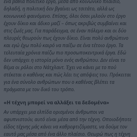
ένα βαθιά πολιτικό έργο, μέσα από κοινωνικό πλαίσιο,
δηλαδή, η πολιτική δεν βγαίνει ως τσιτάτο, αλλά ως
κοινωνικό φαινόμενο. Επίσης, όλοι όσοι μιλούν στο έργο
έχουν δίκιο και άδικο μαζί – όπως ακριβώς συμβαίνει και
στις ζωές μας. Για παράδειγμα, σε έναν πόλεμο και οι δύο
πλευρές θεωρούν πως έχουν δίκιο. Είναι πολύ ανθρώπινο
και εγώ έχω πολύ καιρό να παίξω σε ένα τέτοιο έργο. Τα
τελευταία χρόνια παίζω πιο προσωποκεντρικά έργα. Εδώ
δεν υπάρχει η ιστορία μόνο ενός ανθρώπου. Δεν είναι το
θέμα οι ρόλοι στο Νάτχλαντ. Έχει να κάνει με το πού
στέκεται ο καθένας και πώς λέει τις απόψεις του. Πρόκειται
για ένα σύνολο ανθρώπων που ο καθένας βλέπει τα
πράγματα με τον δικό του τρόπο.
«Η τέχνη μπορεί να αλλάξει τα δεδομένα»
Αν υπάρχει μια ελπίδα ορισμένοι άνθρωποι να
αφυπνιστούν, αυτό είναι μέσα από την τέχνη. Οποιοδήποτε
είδος τέχνης μάς κάνει να καθρεφτιζόμαστε, να δούμε τον
εαυτό μας μέσα από ένα άλλο πλαίσιο. Θεωρώ πως η τέχνη