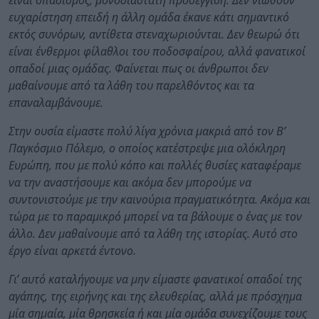
είναι οπαδισμός, μονοδιάστατη προσέγγιση. Δεν νιώθουν
ευχαρίστηση επειδή η άλλη ομάδα έκανε κάτι σημαντικό
εκτός συνόρων, αντίθετα στεναχωριούνται. Δεν θεωρώ ότι
είναι ένθερμοι φίλαθλοι του ποδοσφαίρου, αλλά φανατικοί
οπαδοί μιας ομάδας. Φαίνεται πως οι άνθρωποι δεν
μαθαίνουμε από τα λάθη του παρελθόντος και τα
επαναλαμβάνουμε.
Στην ουσία είμαστε πολύ λίγα χρόνια μακριά από τον Β’
Παγκόσμιο Πόλεμο, ο οποίος κατέστρεψε μια ολόκληρη
Ευρώπη, που με πολύ κόπο και πολλές θυσίες καταφέραμε
να την αναστήσουμε και ακόμα δεν μπορούμε να
συντονιστούμε με την καινούρια πραγματικότητα. Ακόμα και
τώρα με το παραμικρό μπορεί να τα βάλουμε ο ένας με τον
άλλο. Δεν μαθαίνουμε από τα λάθη της ιστορίας. Αυτό στο
έργο είναι αρκετά έντονο.
Γι’ αυτό καταλήγουμε να μην είμαστε φανατικοί οπαδοί της
αγάπης, της ειρήνης και της ελευθερίας, αλλά με πρόσχημα
μία σημαία, μία θρησκεία ή και μία ομάδα συνεχίζουμε τους