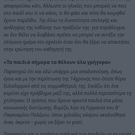
απαγορεύσω κάτι. Άλλωστε οι ηλικίες που μπορείς να πεις
στο παιδί σου τι να κάνει, τι θα φάει και πότε θα κοιμηθεί
έχουν παρέλθει. Της δίνω τη δυνατότητα επιλογής και
ανάληψης της ευθύνης των πράξεών της- για παράδειγμα,
αν δεν θέλει να διαβάσει πρέπει να μπορεί να αντέξει την
επόμενη ημέρα στο σχολείο όταν δεν θα ξέρει να απαντήσει
στην ερώτηση του καθηγητή της.
«Τα παιδιά σήμερα τα θέλουν όλα γρήγορα»
Παρατηρώ ότι και εδώ υπάρχει μια οπαδοποίηση, όπως
έγινε και με την περίπτωση της 14χρονης που έπεσε θύμα
ξυλοδαρμού από τις συμμαθήτριές της. Εικάζω ότι ένα
κορίτσι είχε πρόβλημα μαζί της, αλλά πολλά περισσότερα τη
χτύπησαν. Ο τρόπος που δρουν αρκετά παιδιά στα μέσα
κοινωνικής δικτύωσης, θυμίζει λίγο τη Γερμανία του Β’
Παγκοσμίου Πολέμου, όπου χιλιάδες κόσμου ακολούθησε
έναν, άκριτα – χωρίς να ξέρει το γιατί.
Προφανώς και η τεράστια εμπλοκή των παιδιών με τα social