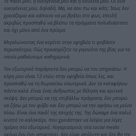
Το παιδί μου, η οικογένειά μου και η δουλειά μου. Οι δύο
οικογένειες μου, δηλαδή. Μα, να σου πω και κάτι; Ίσως δεν
χρειάζομαι και κάποιον να με βγάλει στο φως, επειδή
ακριβώς προσπαθώ να βλέπω τα πράγματα πολυδιάστατα
και όχι μόνο από ένα πρίσμα.
Μεγαλώνοντας ένα κορίτσι στην εφηβεία τι φοβάστε
περισσότερο; Πώς προσεγγίζετε τα γεγονότα της βίας για τα
οποία μαθαίνουμε καθημερινά;
Τον εξωτερικό παράγοντα δεν μπορώ να τον επηρεάσω. Η
κόρη μου είναι 12 ετών, στην εφηβεία όπως λες, και
προσπαθώ να τη θωρακίσω εσωτερικά. Δεν τα καταφέρνω
πάντα καλά. Είναι ένας άνθρωπος με θέληση και κριτική
σκέψη. Δεν μπορώ να της επιβάλλω πράγματα, δεν μπορώ
να ζήσω με τον φόβο και δεν μπορώ να την αφήσω να μείνει
πίσω. Είναι ένα παιδί της εποχής της. Της δώσαμε ένα παλιό
κινητό το καλοκαίρι, που χρειάστηκε να λείψει για λίγες
ημέρες στο εξωτερικό. Λογαριασμούς στα social media
ακόμα δεν έχει αποκτήσει. Δεν είμαι απόλυτη και δεν θα της