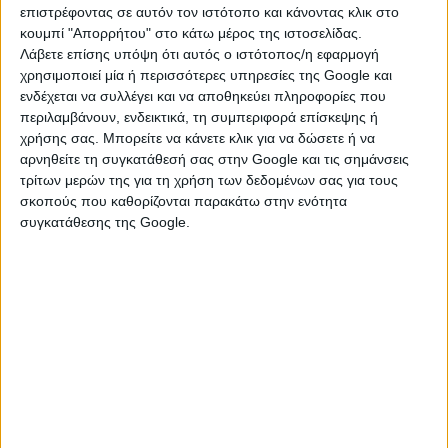
λύρα, ερμηνεία τραγουδιών), Ηλία Καππάκο (λαούτο
επιστρέφοντας σε αυτόν τον ιστότοπο και κάνοντας κλικ στο
και κιθάρα), Σπύρο Καππάκο (ακορντεόν) και Γιώργο
κουμπί "Απορρήτου" στο κάτω μέρος της ιστοσελίδας.
Ζήτσα (μπουζούκι).
Λάβετε επίσης υπόψη ότι αυτός ο ιστότοπος/η εφαρμογή
χρησιμοποιεί μία ή περισσότερες υπηρεσίες της Google και
ενδέχεται να συλλέγει και να αποθηκεύει πληροφορίες που
[Είσοδος με πιστοποιητικό εμβολιασμού ή νόσησης. Η
περιλαμβάνουν, ενδεικτικά, τη συμπεριφορά επίσκεψης ή
χρήση μάσκας υποχρεωτική σε όλους τους χώρους]
χρήσης σας. Μπορείτε να κάνετε κλικ για να δώσετε ή να
αρνηθείτε τη συγκατάθεσή σας στην Google και τις σημάνσεις
τρίτων μερών της για τη χρήση των δεδομένων σας για τους
σκοπούς που καθορίζονται παρακάτω στην ενότητα
συγκατάθεσης της Google.