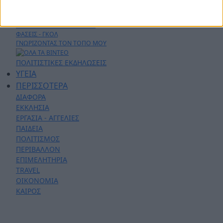
ΕΚΠΟΜΠΕΣ
ΛΑΚΩΝΙΚΕΣ ΔΡΑΣΕΙΣ
ΣΕΝΤΡΑ ΜΕ ΤΟΝ ΚΟΥΤΟΥΛΑ
ΦΑΣΕΙΣ - ΓΚΟΛ
ΓΝΩΡΙΖΟΝΤΑΣ ΤΟΝ ΤΟΠΟ ΜΟΥ
ΠΟΛΙΤΙΣΤΙΚΕΣ ΕΚΔΗΛΩΣΕΙΣ
ΥΓΕΙΑ
ΠΕΡΙΣΣΟΤΕΡΑ
ΔΙΑΦΟΡΑ
ΕΚΚΛΗΣΙΑ
ΕΡΓΑΣΙΑ - ΑΓΓΕΛΙΕΣ
ΠΑΙΔΕΙΑ
ΠΟΛΙΤΙΣΜΟΣ
ΠΕΡΙΒΑΛΛΟΝ
ΕΠΙΜΕΛΗΤΗΡΙΑ
TRAVEL
ΟΙΚΟΝΟΜΙΑ
ΚΑΙΡΟΣ