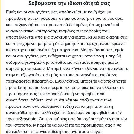
Σεβόμαστε την ιδιωτικότητά σας
Νομικό Πρόσωπο Πολιτισμού και Περιβάλλοντος του
Δήμου Σπάρτης με αφορμή
Εμείς και οι συνεργάτες μας αποθηκεύουμε και/ή έχουμε
την
Παγκόσμια
Ημέρα
Ποίησης
πρόσβαση σε πληροφορίες σε μια συσκευή, όπως τα cookies,
και επεξεργαζόμαστε προσωπικά δεδομένα, όπως μοναδικοί
το Σάββατο 19 Μαρτίου 2022 , ώρα έναρξης: 7 μ.μ.
αναγνωριστικοί και προσαρμοσμένες πληροφορίες που
στην Αίθουσα Λακώνων Ποιητών Γιάννη Ρίτσου και
αποστέλλονται από μια συσκευή για εξατομικευμένες διαφημίσεις
και περιεχόμενο, μέτρηση διαφήμισης και περιεχομένου, έρευνα
Νικηφόρου Βρεττάκου
ακροατηρίου και ανάπτυξη υπηρεσιών.
Με την άδειά σας, εμείς
(Διοικητήριο Περιφερειακής Ενότητας Λακωνίας)
και οι συνεργάτες μας ενδέχεται να χρησιμοποιήσουμε ακριβή
δεδομένα γεωγραφικής τοποθεσίας και ταυτοποίησης μέσω
σάρωσης συσκευών. Μπορείτε να κάνετε κλικ για να συναινέσετε
Θα παρουσιαστεί το
στην επεξεργασία από εμάς και τους συνεργάτες μας όπως
ποιητικό έργο του
Αργύρη Σταυρόπουλου
και οι
περιγράφεται παραπάνω. Εναλλακτικά, μπορείτε να αποκτήσετε
ποιητικές συλλογές του:
πρόσβαση σε πιο λεπτομερείς πληροφορίες και να αλλάξετε τις
«Αυτοεξόριστος εντός μου
» από τη φιλόλογο- συγγραφέα
προτιμήσεις σας πριν συναινέσετε ή να αρνηθείτε να
Χαρά Νικολακοπούλου
συναινέσετε.
Λάβετε υπόψη ότι κάποια επεξεργασία των
προσωπικών σας δεδομένων ενδέχεται να μην απαιτεί τη
«Οι τύψεις της θάλασσας»
από τη φιλόλογο Πέπη
συγκατάθεσή σας, αλλά έχετε το δικαίωμα να αρνηθείτε αυτήν
Γαβαλά(διευθύντρια των ΓΑΚ)
την επεξεργασία. Οι προτιμήσεις σας θα ισχύουν μόνο για αυτόν
Η εκδήλωση θα πλαισιωθεί με έντεχνο μουσικό
τον ιστότοπο. Μπορείτε να αλλάξετε τις προτιμήσεις σας ή να
πρόγραμμα από τους: Νίκο Ανδρουλάκη (κρητική
ανακαλέσετε τη συγκατάθεσή σας ανά πάσα στιγμή