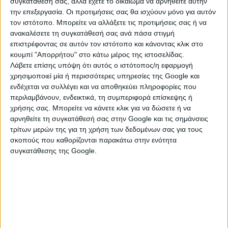
συγκατάθεσή σας, αλλά έχετε το δικαίωμα να αρνηθείτε αυτήν
την επεξεργασία. Οι προτιμήσεις σας θα ισχύουν μόνο για αυτόν
τον ιστότοπο. Μπορείτε να αλλάξετε τις προτιμήσεις σας ή να
ανακαλέσετε τη συγκατάθεσή σας ανά πάσα στιγμή
05 Ιουλίου 2022
επιστρέφοντας σε αυτόν τον ιστότοπο και κάνοντας κλικ στο
Στα σκαριά νέο «Εξοικονομώ» μέσω του
κουμπί "Απορρήτου" στο κάτω μέρος της ιστοσελίδας.
προγράμματος «Περιβάλλον και Κλιματική
Λάβετε επίσης υπόψη ότι αυτός ο ιστότοπος/η εφαρμογή
Αλλαγή»
χρησιμοποιεί μία ή περισσότερες υπηρεσίες της Google και
ενδέχεται να συλλέγει και να αποθηκεύει πληροφορίες που
περιλαμβάνουν, ενδεικτικά, τη συμπεριφορά επίσκεψης ή
χρήσης σας. Μπορείτε να κάνετε κλικ για να δώσετε ή να
05 Ιουλίου 2022
αρνηθείτε τη συγκατάθεσή σας στην Google και τις σημάνσεις
Δήμος Σπάρτης: Εθελοντική δενδροφύτευση
τρίτων μερών της για τη χρήση των δεδομένων σας για τους
στις 11 Ιουλίου
σκοπούς που καθορίζονται παρακάτω στην ενότητα
συγκατάθεσης της Google.
04 Ιουλίου 2022
ΤΡΙΤΗ 5 ΙΟΥΝΙΟΥ: ΕΚΤΑΚΤΗ
ΠΡΟΕΙΔΟΠΟΙΗΣΗ ΠΟΛΥ ΥΨΗΛΟΥ ΚΙΝΔΥΝΟΥ
ΠΥΡΚΑΓΙΑΣ ΣΤΟ ΝΟΜΟ ΛΑΚΩΝΙΑΣ