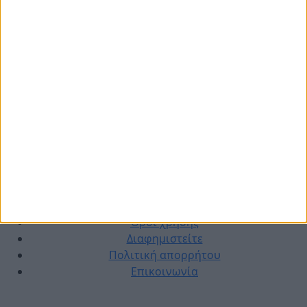
© 2026 dimotikiagoratislakonias.gr | By
piliop.com
Όροι χρήσης
Διαφημιστείτε
Πολιτική απορρήτου
Επικοινωνία