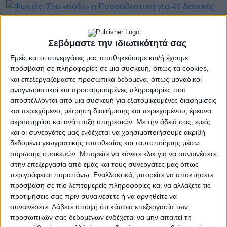
07 Ιουλίου 2022
Φωτιές: Στο «πόδι» η Πυροσβεστική για 41
Σεβόμαστε την ιδιωτικότητά σας
δασικές πυρκαγιές
Εμείς και οι συνεργάτες μας αποθηκεύουμε και/ή έχουμε
πρόσβαση σε πληροφορίες σε μια συσκευή, όπως τα cookies,
και επεξεργαζόμαστε προσωπικά δεδομένα, όπως μοναδικοί
αναγνωριστικοί και προσαρμοσμένες πληροφορίες που
αποστέλλονται από μια συσκευή για εξατομικευμένες διαφημίσεις
06 Ιουλίου 2022
και περιεχόμενο, μέτρηση διαφήμισης και περιεχομένου, έρευνα
Σκρέκας: «600 εκατ. ευρώ για τη δημιουργία
ακροατηρίου και ανάπτυξη υπηρεσιών.
Με την άδειά σας, εμείς
σύγχρονων μονάδων ανάκτησης και
και οι συνεργάτες μας ενδέχεται να χρησιμοποιήσουμε ακριβή
ανακύκλωσης στη χώρα μας»
δεδομένα γεωγραφικής τοποθεσίας και ταυτοποίησης μέσω
σάρωσης συσκευών. Μπορείτε να κάνετε κλικ για να συναινέσετε
στην επεξεργασία από εμάς και τους συνεργάτες μας όπως
περιγράφεται παραπάνω. Εναλλακτικά, μπορείτε να αποκτήσετε
06 Ιουλίου 2022
πρόσβαση σε πιο λεπτομερείς πληροφορίες και να αλλάξετε τις
Εξόρμηση River Trekking στον ποταμό Νέδα
προτιμήσεις σας πριν συναινέσετε ή να αρνηθείτε να
από τον Ορειβατικό Μολάων και Ν/Α
συναινέσετε.
Λάβετε υπόψη ότι κάποια επεξεργασία των
προσωπικών σας δεδομένων ενδέχεται να μην απαιτεί τη
Λακωνίας