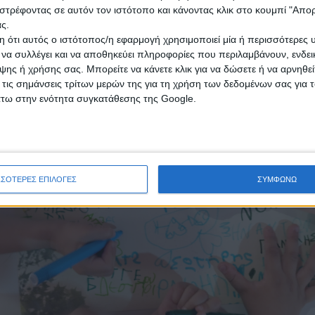
ότεροι από 10.000 περιβαλλοντικά ευαισθητοποιημένοι μ
στρέφοντας σε αυτόν τον ιστότοπο και κάνοντας κλικ στο κουμπί "Απ
ς.
άς 2023 – 2024, και ενώ το Εκπαιδευτικό Πρόγραμμα Ευα
 ότι αυτός ο ιστότοπος/η εφαρμογή χρησιμοποιεί μία ή περισσότερες 
.000 μαθητών (μέχρι σήμερα) που εκπαιδευτήκαν φέτος, μ
ι να συλλέγει και να αποθηκεύει πληροφορίες που περιλαμβάνουν, ενδεικ
ης ή χρήσης σας. Μπορείτε να κάνετε κλικ για να δώσετε ή να αρνηθε
 τις σημάνσεις τρίτων μερών της για τη χρήση των δεδομένων σας για
άτω στην ενότητα συγκατάθεσης της Google.
ΣΣΟΤΕΡΕΣ ΕΠΙΛΟΓΕΣ
ΣΥΜΦΩΝΩ