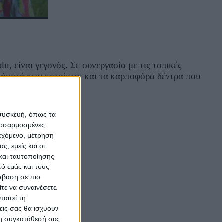
είναι γεγονός. Σε συνεργασία με τις τοπικές
κτήματά των κατοίκων και τα καρποφόρα δέντρα που
 συσκευή, όπως τα
προσαρμοσμένες
ιεχόμενο, μέτρηση
ς, εμείς και οι
και ταυτοποίησης
ό εμάς και τους
σβαση σε πιο
τε να συναινέσετε.
αστε έτοιμοι .
αιτεί τη
εις σας θα ισχύουν
 τη συγκατάθεσή σας