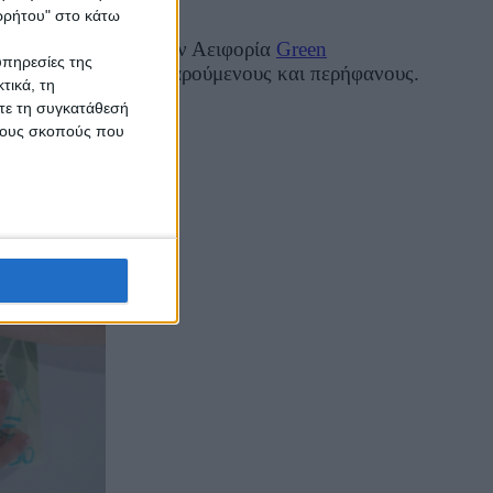
αθητές.
ορρήτου" στο κάτω
ισθητοποίησης για την Αειφορία
Green
υπηρεσίες της
ας κάνει ιδιαίτερα χαρούμενους και περήφανους.
τικά, τη
ίτε τη συγκατάθεσή
 τους σκοπούς που