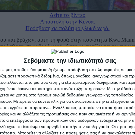
Δείτε το βίντεο
Αποστολή στην Κένυα.
Πρόσβαση σε πολύτιμο γλυκό νερό.
 και βράχων, αυτή τη φορά στην κοινότητα Kwa Maundu, 
ν πρόσβαση σε καθαρό νερό, ώστε να ποτίζονται τα αγρο
Σεβόμαστε την ιδιωτικότητά σας
άτες μας αποθηκεύουμε και/ή έχουμε πρόσβαση σε πληροφορίες σε μια
ργαζόμαστε προσωπικά δεδομένα, όπως μοναδικοί αναγνωριστικοί και 
στέλλονται από μια συσκευή για εξατομικευμένες διαφημίσεις και περ
εχομένου, έρευνα ακροατηρίου και ανάπτυξη υπηρεσιών.
Με την άδειά σα
χεται να χρησιμοποιήσουμε ακριβή δεδομένα γεωγραφικής τοποθεσίας 
ών. Μπορείτε να κάνετε κλικ για να συναινέσετε στην επεξεργασία απ
ς περιγράφεται παραπάνω. Εναλλακτικά, μπορείτε να αποκτήσετε πρό
ίες και να αλλάξετε τις προτιμήσεις σας πριν συναινέσετε ή να αρνηθεί
νες πλημμύρες, έρχεται η περίοδος ξηρασίας... αλλά θα είμ
ποια επεξεργασία των προσωπικών σας δεδομένων ενδέχεται να μην απ
Έλα μαζί μας.
λά έχετε το δικαίωμα να αρνηθείτε αυτήν την επεξεργασία. Οι προτιμήσ
Ενημερώσου, Εκπαιδεύσου, Δράσε.
ιστότοπο. Μπορείτε να αλλάξετε τις προτιμήσεις σας ή να ανακαλέσετε