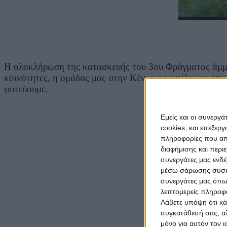
Η ολοκλήρωση της κατασκευής του 3ου Φράγματος άμμου
κοινότητες, η ομάδας μας στην Κένυα φροντίζει για τη
φυτεύουμε.
Εμείς και οι συνεργ
cookies, και επεξε
πληροφορίες που απο
διαφήμισης και περι
συνεργάτες μας ενδέ
μέσω σάρωσης συσκευ
συνεργάτες μας όπω
λεπτομερείς πληροφορ
Μετά τις έντο
Λάβετε υπόψη ότι κά
συγκατάθεσή σας, αλ
μόνο για αυτόν τον 