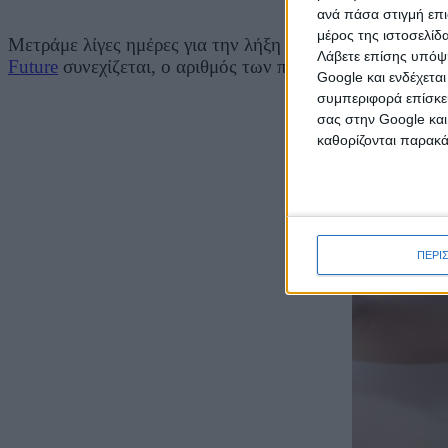
Περισσ
ανά πάσα στιγμή επι
μέρος της ιστοσελίδα
Μετράμε λίγες ημέρες για την λήξη της σχολικής χρονι
Λάβετε επίσης υπόψη
Future
συνεχίζεται, ο αριθμός των περισσοτέρων από 10
Google και ενδέχετα
συμπεριφορά επίσκεψ
σας στην Google και
καθορίζονται παρακ
ΠΕΡΙ