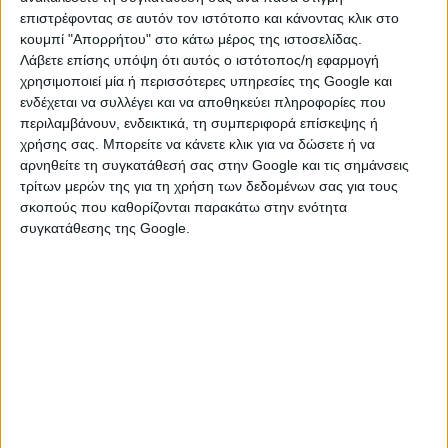
και μείωσαν τον όγκο του νερού που έφτανε στους
επιστρέφοντας σε αυτόν τον ιστότοπο και κάνοντας κλικ στο
καταρράκτες. Από το 1964 όμως έχουν τοποθετηθεί
κουμπί "Απορρήτου" στο κάτω μέρος της ιστοσελίδας.
μεταλλικές δοκοί για να αποτρέπουν τη συγκέντρωση
Λάβετε επίσης υπόψη ότι αυτός ο ιστότοπος/η εφαρμογή
μεγάλων κομματιών πάγου.
χρησιμοποιεί μία ή περισσότερες υπηρεσίες της Google και
ενδέχεται να συλλέγει και να αποθηκεύει πληροφορίες που
περιλαμβάνουν, ενδεικτικά, τη συμπεριφορά επίσκεψης ή
χρήσης σας. Μπορείτε να κάνετε κλικ για να δώσετε ή να
αρνηθείτε τη συγκατάθεσή σας στην Google και τις σημάνσεις
τρίτων μερών της για τη χρήση των δεδομένων σας για τους
Πηγή:
https://unboxholics.com/
σκοπούς που καθορίζονται παρακάτω στην ενότητα
συγκατάθεσης της Google.