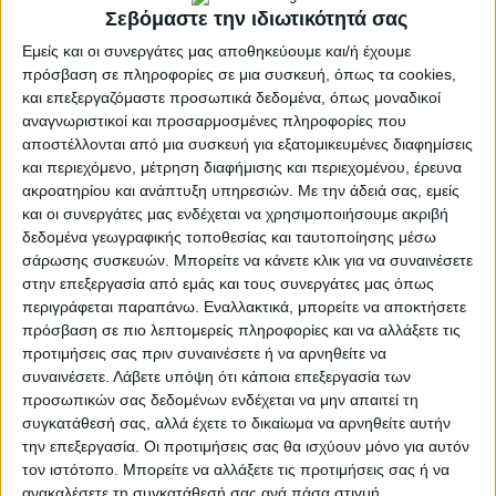
πολιτείες των ΗΠΑ, οι καταρράκτες του Νιαγάρα
Σεβόμαστε την ιδιωτικότητά σας
μεταμορφώθηκαν σε ένα παγωμένο τοπίο
Εμείς και οι συνεργάτες μας αποθηκεύουμε και/ή έχουμε
προσφέροντας σπάνιο φωτογραφικό υλικό.
πρόσβαση σε πληροφορίες σε μια συσκευή, όπως τα cookies,
και επεξεργαζόμαστε προσωπικά δεδομένα, όπως μοναδικοί
Οι καταρράκτες έχουν παγώσει σε ορισμένα σημεία,
αναγνωριστικοί και προσαρμοσμένες πληροφορίες που
ενώ είναι αδύνατον να παγώσουν εντελώς λόγω του
αποστέλλονται από μια συσκευή για εξατομικευμένες διαφημίσεις
τεράστιου όγκου νερού και της διαρκούς κίνησης του
και περιεχόμενο, μέτρηση διαφήμισης και περιεχομένου, έρευνα
νερού. Περίπου 3.160 τόνοι νερού περνούν από τους
ακροατηρίου και ανάπτυξη υπηρεσιών.
Με την άδειά σας, εμείς
και οι συνεργάτες μας ενδέχεται να χρησιμοποιήσουμε ακριβή
καταρράκτες κάθε δευτερόλεπτο με ταχύτητα 9.7
δεδομένα γεωγραφικής τοποθεσίας και ταυτοποίησης μέσω
μέτρων το δευτερόλεπτο.
σάρωσης συσκευών. Μπορείτε να κάνετε κλικ για να συναινέσετε
στην επεξεργασία από εμάς και τους συνεργάτες μας όπως
περιγράφεται παραπάνω. Εναλλακτικά, μπορείτε να αποκτήσετε
πρόσβαση σε πιο λεπτομερείς πληροφορίες και να αλλάξετε τις
προτιμήσεις σας πριν συναινέσετε ή να αρνηθείτε να
συναινέσετε.
Λάβετε υπόψη ότι κάποια επεξεργασία των
προσωπικών σας δεδομένων ενδέχεται να μην απαιτεί τη
συγκατάθεσή σας, αλλά έχετε το δικαίωμα να αρνηθείτε αυτήν
Οι καταρράκτες κινδύνευσαν να παγώσουν τελείως
την επεξεργασία. Οι προτιμήσεις σας θα ισχύουν μόνο για αυτόν
πέντε φορές στο παρελθόν όταν κομμάτια πάγου πιο
τον ιστότοπο. Μπορείτε να αλλάξετε τις προτιμήσεις σας ή να
πάνω στον ποταμό, δημιούργησαν ένα φυσικό φράγμα
ανακαλέσετε τη συγκατάθεσή σας ανά πάσα στιγμή