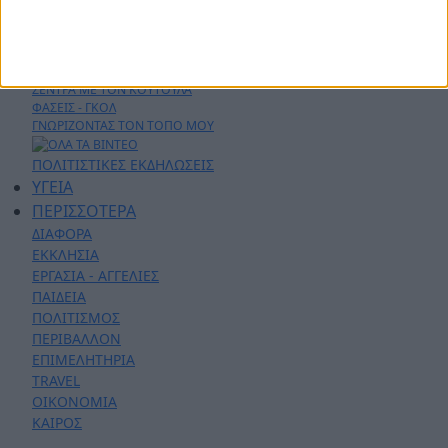
AYTO - MOTO
Live Streaming
ΕΚΠΟΜΠΕΣ
ΛΑΚΩΝΙΚΕΣ ΔΡΑΣΕΙΣ
ΣΕΝΤΡΑ ΜΕ ΤΟΝ ΚΟΥΤΟΥΛΑ
ΦΑΣΕΙΣ - ΓΚΟΛ
ΓΝΩΡΙΖΟΝΤΑΣ ΤΟΝ ΤΟΠΟ ΜΟΥ
ΠΟΛΙΤΙΣΤΙΚΕΣ ΕΚΔΗΛΩΣΕΙΣ
ΥΓΕΙΑ
ΠΕΡΙΣΣΟΤΕΡΑ
ΔΙΑΦΟΡΑ
ΕΚΚΛΗΣΙΑ
ΕΡΓΑΣΙΑ - ΑΓΓΕΛΙΕΣ
ΠΑΙΔΕΙΑ
ΠΟΛΙΤΙΣΜΟΣ
ΠΕΡΙΒΑΛΛΟΝ
ΕΠΙΜΕΛΗΤΗΡΙΑ
TRAVEL
ΟΙΚΟΝΟΜΙΑ
ΚΑΙΡΟΣ