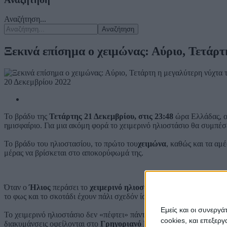
Αναζήτηση...
Αναζήτηση
Ξεκινά επίσημα ο χειμώνας: Αύριο, Τετάρτ
20 Δεκεμβρίου 2022
Το βράδυ της
Τετάρτης 21 Δεκεμβρίου, στις 23:48
ώρα Ελλάδας, ο 
ημισφαίριο. Για μια ακόμη φορά το χειμερινό ηλιοστάσιο θα συμπέσ
Το βράδυ του ηλιοστασίου, το πρώτο του
χειμώνα
, καθώς και τα αμέ
μέρας να βρίσκεται στο αποκορύφωμά της.
Όταν ο
Ήλιος
περάσει το
χειμερινό ηλιοστάσιο
, αρχίζει και πάλι
το φως και το σκοτάδι έχουν πάλι σχεδόν ίση διάρκεια.
Εμείς και οι συνεργ
Το χειμερινό ηλιοστάσιο δεν «πέφτει» πάντα την ίδια ημερομηνία, α
cookies, και επεξε
διακυμάνσεις οφείλονται στο
Γρηγοριανό Ημερολόγιο
.