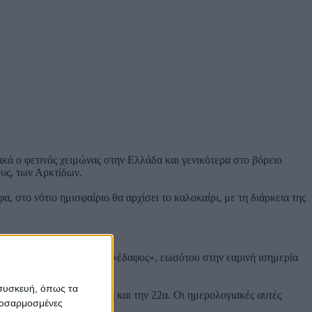
ικά ο φετινός χειμώνας στην Ελλάδα και γενικότερα στο βόρειο
ους, των Αρκτίδων.
α, στο νότιο ημισφαίριο θα αρχίσει το καλοκαίρι, με τη διάρκεια της
α κερδίζει ξανά το χαμένο «έδαφος», εωσότου στην εαρινή ισημερία
 συσκευή, όπως τα
θανές ημερομηνίες την 21η και την 22α. Οι ημερολογιακές αυτές
προσαρμοσμένες