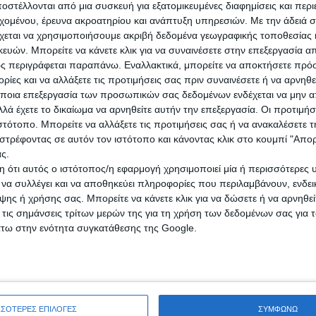
στέλλονται από μια συσκευή για εξατομικευμένες διαφημίσεις και περ
εχομένου, έρευνα ακροατηρίου και ανάπτυξη υπηρεσιών.
Με την άδειά σα
χεται να χρησιμοποιήσουμε ακριβή δεδομένα γεωγραφικής τοποθεσίας 
ς στην εποχή του Χριστού, αλλά λίγο νωρίτερα, επειδή έχει αντικατασ
ών. Μπορείτε να κάνετε κλικ για να συναινέσετε στην επεξεργασία απ
ιμερινό ηλιοστάσιο στις 25 Δεκεμβρίου, αλλά έχανε μία ημέρα κάθε 12
ς περιγράφεται παραπάνω. Εναλλακτικά, μπορείτε να αποκτήσετε πρό
 μόνο μία ημέρα στα 4.000 χρόνια.
ίες και να αλλάξετε τις προτιμήσεις σας πριν συναινέσετε ή να αρνηθεί
ποια επεξεργασία των προσωπικών σας δεδομένων ενδέχεται να μην απ
λά έχετε το δικαίωμα να αρνηθείτε αυτήν την επεξεργασία. Οι προτιμήσ
αρχαίοι λαοί καθιέρωσαν προς τιμή του διάφορες γιορτές, από τους Σ
ιστότοπο. Μπορείτε να αλλάξετε τις προτιμήσεις σας ή να ανακαλέσετε
ινού ηλιοστασίου, που εθεωρείτο η γιορτή της γέννησης του Ήλιου, π
στρέφοντας σε αυτόν τον ιστότοπο και κάνοντας κλικ στο κουμπί "Απ
ταν με την καταγραφή των κινήσεων του Ήλιου στον ουρανό.
ς.
ίου» στις 25 Δεκεμβρίου, όταν εορταζόταν ότι ο Ήλιος άρχιζε και πάλ
 ότι αυτός ο ιστότοπος/η εφαρμογή χρησιμοποιεί μία ή περισσότερες 
τακόμβες τους, αποφάσισαν να γιορτάζουν τη γέννηση του Χριστού την
ι να συλλέγει και να αποθηκεύει πληροφορίες που περιλαμβάνουν, ενδεικ
ης ή χρήσης σας. Μπορείτε να κάνετε κλικ για να δώσετε ή να αρνηθε
 τις σημάνσεις τρίτων μερών της για τη χρήση των δεδομένων σας για
άτω στην ενότητα συγκατάθεσης της Google.
χετικά μικρή βροχή διαττόντων αστέρων Αρκτίδων, που είναι τα τελε
 ώρα, προέρχονται από τη σκόνη που άφησε πίσω του ο κομήτης Τατλ
σμού της Μικρής 'Αρκτου, εξ ου και το όνομα τους. Επειδή θα ακολου
ΣΣΟΤΕΡΕΣ ΕΠΙΛΟΓΕΣ
ΣΥΜΦΩΝΩ