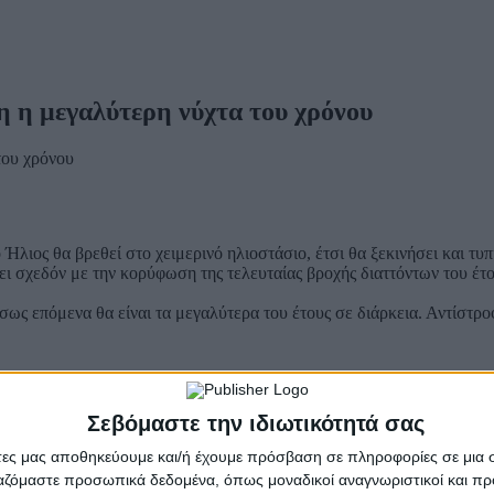
η η μεγαλύτερη νύχτα του χρόνου
Ήλιος θα βρεθεί στο χειμερινό ηλιοστάσιο, έτσι θα ξεκινήσει και τυπ
ει σχεδόν με την κορύφωση της τελευταίας βροχής διαττόντων του έτ
σως επόμενα θα είναι τα μεγαλύτερα του έτους σε διάρκεια. Αντίστροφ
 να ανεβαίνει όλο και πιο ψηλά στον ουρανό, με αποτέλεσμα η ημέρα ν
Σεβόμαστε την ιδιωτικότητά σας
άτες μας αποθηκεύουμε και/ή έχουμε πρόσβαση σε πληροφορίες σε μια
λλά κυμαίνεται μεταξύ της
20ής και της 23ης Δεκεμβρίου
, με πιο πι
ργαζόμαστε προσωπικά δεδομένα, όπως μοναδικοί αναγνωριστικοί και 