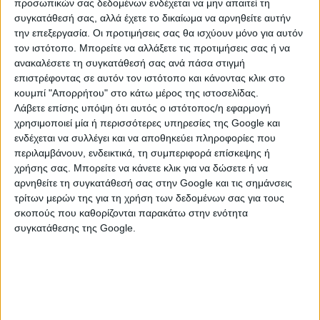
προσωπικών σας δεδομένων ενδέχεται να μην απαιτεί τη
συγκατάθεσή σας, αλλά έχετε το δικαίωμα να αρνηθείτε αυτήν
την επεξεργασία. Οι προτιμήσεις σας θα ισχύουν μόνο για αυτόν
τον ιστότοπο. Μπορείτε να αλλάξετε τις προτιμήσεις σας ή να
ανακαλέσετε τη συγκατάθεσή σας ανά πάσα στιγμή
Οι μέλισσες είναι πιο ευαίσθητες πλέον σε ασθένειες
επιστρέφοντας σε αυτόν τον ιστότοπο και κάνοντας κλικ στο
όπως ένας ιός που παραμορφώνει τα φτερά τους, ο
κουμπί "Απορρήτου" στο κάτω μέρος της ιστοσελίδας.
οποίος ανακαλύφθηκε πριν 40 χρόνια και πλέον είναι
Λάβετε επίσης υπόψη ότι αυτός ο ιστότοπος/η εφαρμογή
πολύ κοινός. Οι μέλισσες ίσως να έχουν
χρησιμοποιεί μία ή περισσότερες υπηρεσίες της Google και
αποδυναμωθεί και από τις νέες γενιές
ενδέχεται να συλλέγει και να αποθηκεύει πληροφορίες που
παρασιτοκτόνων που δεν υπήρχαν πριν 50 χρόνια.
περιλαμβάνουν, ενδεικτικά, τη συμπεριφορά επίσκεψης ή
Πολλές φορές η γύρη με την οποία ταΐζουν τα μικρά
χρήσης σας. Μπορείτε να κάνετε κλικ για να δώσετε ή να
αρνηθείτε τη συγκατάθεσή σας στην Google και τις σημάνσεις
τους είναι μολυσμένη με παρασιτοκτόνα, με
τρίτων μερών της για τη χρήση των δεδομένων σας για τους
αποτέλεσμα οι τοξικές ουσίες να προκαλούν μειωμένη
σκοπούς που καθορίζονται παρακάτω στην ενότητα
δυνατότητα καταπολέμησης των ασθενειών.
συγκατάθεσης της Google.
Μία ακόμα πιθανή εξήγηση είναι πως τα γονίδια των
μελισσών έχουν αλλάξει τη διάρκεια ζωής τους, με τη
φυσική επιλογή ή την τεχνητή (μέσω των
μελισσοκόμων) να ευνοεί τη μικρότερη διάρκεια ζωής.