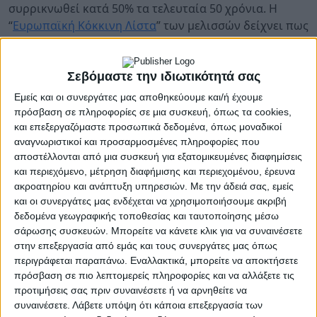
συρρικνωθεί κατά 50% τα τελευταία 50 χρόνια. Η
“
Ευρωπαϊκή Κόκκινη Λίστα
” των μελισσών δείχνει πως
σχεδόν ένα στα δέκα είδη άγριων μελισσών
κινδυνεύει με εξαφάνιση. Η έρευνα εξηγεί γιατί
βλέπουμε αυξημένα επίπεδα θανάτων των μελισσών
Σεβόμαστε την ιδιωτικότητά σας
σε όλο τον κόσμο τις τελευταίες δεκαετίες. Για
Εμείς και οι συνεργάτες μας αποθηκεύουμε και/ή έχουμε
παράδειγμα, το χειμώνα του 2006-2007, Αμερικανοί
πρόσβαση σε πληροφορίες σε μια συσκευή, όπως τα cookies,
μελισσοκόμοι έχασαν το 90% των αποικιών τους, ενώ
και επεξεργαζόμαστε προσωπικά δεδομένα, όπως μοναδικοί
αναγνωριστικοί και προσαρμοσμένες πληροφορίες που
αυξημένοι θάνατοι αναφέρονται και στην Ελλάδα,
αποστέλλονται από μια συσκευή για εξατομικευμένες διαφημίσεις
Ιταλία, Ισπανία, Πορτογαλία, Γερμανία, Ελβετία,
και περιεχόμενο, μέτρηση διαφήμισης και περιεχομένου, έρευνα
Πολωνία, Ολλανδία, Γαλλία, Βέλγιο, Αυστραλία και
ακροατηρίου και ανάπτυξη υπηρεσιών.
Με την άδειά σας, εμείς
Καναδά.
και οι συνεργάτες μας ενδέχεται να χρησιμοποιήσουμε ακριβή
δεδομένα γεωγραφικής τοποθεσίας και ταυτοποίησης μέσω
Χρησιμοποιώντας μαθηματικά μοντέλα, η μελέτη
σάρωσης συσκευών. Μπορείτε να κάνετε κλικ για να συναινέσετε
δείχνει πως από το 1969, η διάρκεια ζωής των
στην επεξεργασία από εμάς και τους συνεργάτες μας όπως
μελισσών έχει μειωθεί από τις 34 μέρες στις 18 μέρες.
περιγράφεται παραπάνω. Εναλλακτικά, μπορείτε να αποκτήσετε
Αξίζει να σημειωθεί πως μελετήθηκαν μέλισσες-
πρόσβαση σε πιο λεπτομερείς πληροφορίες και να αλλάξετε τις
εργάτριες που αφαιρέθηκαν από την αποικία και όχι
προτιμήσεις σας πριν συναινέσετε ή να αρνηθείτε να
συναινέσετε.
Λάβετε υπόψη ότι κάποια επεξεργασία των
άγριες μέλισσες.