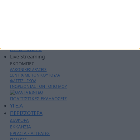
ΑΓΡΟΤΙΚΑ
ΔΗΜΟΙ
ΠΕΡΙΦΕΡΕΙΑ
ΠΟΛΙΤΙΚΗ
ΑΡΘΡΟΓΡΑΦΙΑ
ΑΣΤΥΝΟΜΙΚΑ
AYTO - MOTO
Live Streaming
ΕΚΠΟΜΠΕΣ
ΛΑΚΩΝΙΚΕΣ ΔΡΑΣΕΙΣ
ΣΕΝΤΡΑ ΜΕ ΤΟΝ ΚΟΥΤΟΥΛΑ
ΦΑΣΕΙΣ - ΓΚΟΛ
ΓΝΩΡΙΖΟΝΤΑΣ ΤΟΝ ΤΟΠΟ ΜΟΥ
ΠΟΛΙΤΙΣΤΙΚΕΣ ΕΚΔΗΛΩΣΕΙΣ
ΥΓΕΙΑ
ΠΕΡΙΣΣΟΤΕΡΑ
ΔΙΑΦΟΡΑ
ΕΚΚΛΗΣΙΑ
ΕΡΓΑΣΙΑ - ΑΓΓΕΛΙΕΣ
ΠΑΙΔΕΙΑ