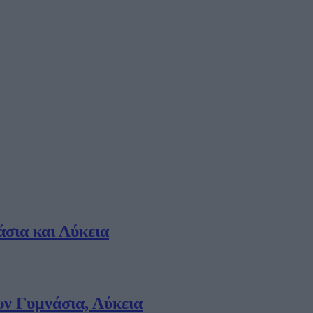
άσια και Λύκεια
υν Γυμνάσια, Λύκεια