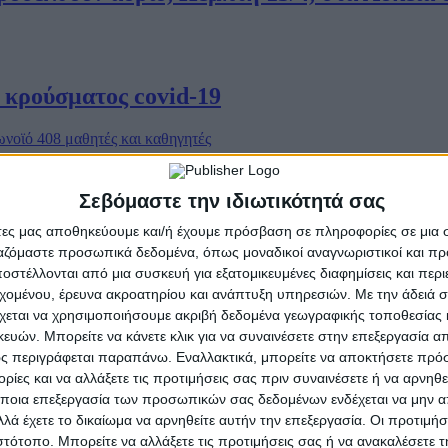
κρούσματος covid-19
ύκεια: Θετικοί στον κορωνοϊό 408 μαθητές κ
Σεβόμαστε την ιδιωτικότητά σας
άτες μας αποθηκεύουμε και/ή έχουμε πρόσβαση σε πληροφορίες σε μια
ργαζόμαστε προσωπικά δεδομένα, όπως μοναδικοί αναγνωριστικοί και 
στέλλονται από μια συσκευή για εξατομικευμένες διαφημίσεις και περ
εχομένου, έρευνα ακροατηρίου και ανάπτυξη υπηρεσιών.
Με την άδειά σα
 από τη Δευτέρα -Αυστηρά μέτρα προστασίας
χεται να χρησιμοποιήσουμε ακριβή δεδομένα γεωγραφικής τοποθεσίας 
ών. Μπορείτε να κάνετε κλικ για να συναινέσετε στην επεξεργασία απ
ς περιγράφεται παραπάνω. Εναλλακτικά, μπορείτε να αποκτήσετε πρό
ίες και να αλλάξετε τις προτιμήσεις σας πριν συναινέσετε ή να αρνηθεί
ποια επεξεργασία των προσωπικών σας δεδομένων ενδέχεται να μην απ
 ασφάλεια
λά έχετε το δικαίωμα να αρνηθείτε αυτήν την επεξεργασία. Οι προτιμήσ
ιστότοπο. Μπορείτε να αλλάξετε τις προτιμήσεις σας ή να ανακαλέσετε