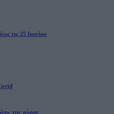
έως τις 25 Ιουνίου
Covid
όλης της χώρας