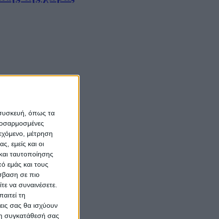
αι καθηγητές
 συσκευή, όπως τα
προσαρμοσμένες
ιεχόμενο, μέτρηση
ς, εμείς και οι
και ταυτοποίησης
ό εμάς και τους
σβαση σε πιο
τε να συναινέσετε.
αιτεί τη
εις σας θα ισχύουν
 τη συγκατάθεσή σας