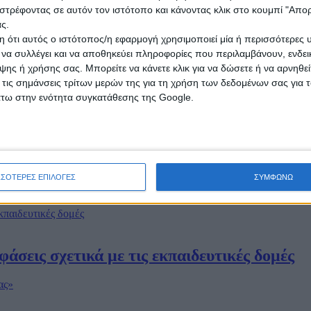
στρέφοντας σε αυτόν τον ιστότοπο και κάνοντας κλικ στο κουμπί "Απ
ς.
τη δια ζώσης επαναλειτουργία των Λυκείων κα
 ότι αυτός ο ιστότοπος/η εφαρμογή χρησιμοποιεί μία ή περισσότερες 
ι να συλλέγει και να αποθηκεύει πληροφορίες που περιλαμβάνουν, ενδεικ
ης ή χρήσης σας. Μπορείτε να κάνετε κλικ για να δώσετε ή να αρνηθε
 τις σημάνσεις τρίτων μερών της για τη χρήση των δεδομένων σας για
άτω στην ενότητα συγκατάθεσης της Google.
μού είπαν ΝΑΙ στην ανάγκη ίδρυσης Ινστιτ
ΣΣΟΤΕΡΕΣ ΕΠΙΛΟΓΕΣ
ΣΥΜΦΩΝΩ
Τι θα γίνει με τα self test
άσεις σχετικά με τις εκπαιδευτικές δομές