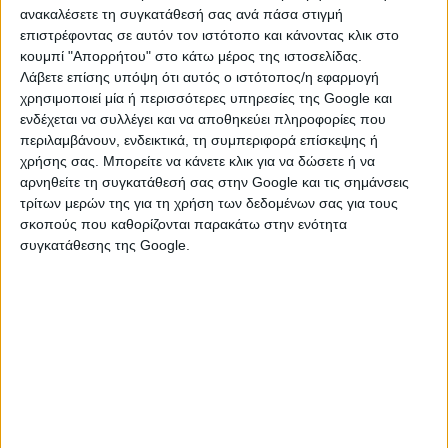
Τέλος,
οι υποψήφιοι θα λάβουν τη βαθμολογία τους
ανακαλέσετε τη συγκατάθεσή σας ανά πάσα στιγμή
και με γραπτό μήνυμα
(SMS) στο κινητό τους
επιστρέφοντας σε αυτόν τον ιστότοπο και κάνοντας κλικ στο
τηλέφωνο, εφόσον έχουν ήδη υποβάλει σχετική
κουμπί "Απορρήτου" στο κάτω μέρος της ιστοσελίδας.
αίτηση.
Λάβετε επίσης υπόψη ότι αυτός ο ιστότοπος/η εφαρμογή
χρησιμοποιεί μία ή περισσότερες υπηρεσίες της Google και
Η εφαρμογή αναπτύχθηκε και λειτουργεί από το
ενδέχεται να συλλέγει και να αποθηκεύει πληροφορίες που
Εθνικό Δίκτυο Υποδομών Τεχνολογίας και Έρευνας –
περιλαμβάνουν, ενδεικτικά, τη συμπεριφορά επίσκεψης ή
ΕΔΥΤΕ Α.Ε. (GRNET), εποπτευόμενο φορέα του
χρήσης σας. Μπορείτε να κάνετε κλικ για να δώσετε ή να
Υπουργείου Ψηφιακής Διακυβέρνησης, σε συνεργασία
αρνηθείτε τη συγκατάθεσή σας στην Google και τις σημάνσεις
τρίτων μερών της για τη χρήση των δεδομένων σας για τους
με τη Γενική Διεύθυνση Ψηφιακών Συστημάτων,
σκοπούς που καθορίζονται παρακάτω στην ενότητα
Υποδομών και Εξετάσεων του Υπουργείου Παιδείας,
συγκατάθεσης της Google.
Θρησκευμάτων και Αθλητισμού, στο πλαίσιο του
Ψηφιακού Μετασχηματισμού της Εκπαίδευσης.
πηγή:protothema.gr