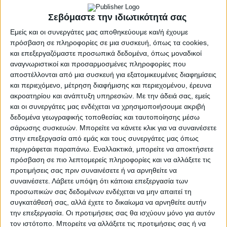
Άνοιξε
η πλατφόρμα
https://results.it.minedu.gov.gr
, όπου θα
Σεβόμαστε την ιδιωτικότητά σας
γίνει η ανάρτηση των βαθμολογιών των
Εμείς και οι συνεργάτες μας αποθηκεύουμε και/ή έχουμε
Πανελλαδικών Εξετάσεων Γενικών και
πρόσβαση σε πληροφορίες σε μια συσκευή, όπως τα cookies,
Επαγγελματικών Λυκείων, λίγο μετά τη μία το
και επεξεργαζόμαστε προσωπικά δεδομένα, όπως μοναδικοί
μεσημέρι. Σε λίγη ώρα, η αγωνία των υποψηφίων για
αναγνωριστικοί και προσαρμοσμένες πληροφορίες που
αποστέλλονται από μια συσκευή για εξατομικευμένες διαφημίσεις
τα Ανώτατα Εκπαιδευτικά Ιδρύματα θα λάβει τέλος.
και περιεχόμενο, μέτρηση διαφήμισης και περιεχομένου, έρευνα
Οι καταστάσεις που θα αναρτηθούν σε όλα τα ΓΕΛ και
ακροατηρίου και ανάπτυξη υπηρεσιών.
Με την άδειά σας, εμείς
και οι συνεργάτες μας ενδέχεται να χρησιμοποιήσουμε ακριβή
ΕΠΑΛ της χώρας, θα περιέχουν
μόνο τον κωδικό κάθε
δεδομένα γεωγραφικής τοποθεσίας και ταυτοποίησης μέσω
υποψηφίου
και τα βαθμολογικά του στοιχεία ανά
σάρωσης συσκευών. Μπορείτε να κάνετε κλικ για να συναινέσετε
εξεταζόμενο μάθημα.Επιπλέον, όλοι οι υποψήφιοι θα
στην επεξεργασία από εμάς και τους συνεργάτες μας όπως
μπορούν να αναζητούν τη βαθμολογία τους στην
περιγράφεται παραπάνω. Εναλλακτικά, μπορείτε να αποκτήσετε
ιστοσελίδα πληκτρολογώντας τον
οκταψήφιο
πρόσβαση σε πιο λεπτομερείς πληροφορίες και να αλλάξετε τις
κωδικό τους
και τους τέσσερις αρχικούς χαρακτήρες
προτιμήσεις σας πριν συναινέσετε ή να αρνηθείτε να
από το επώνυμο, το όνομα, το πατρώνυμο και το
συναινέσετε.
Λάβετε υπόψη ότι κάποια επεξεργασία των
προσωπικών σας δεδομένων ενδέχεται να μην απαιτεί τη
μητρώνυμό τους με κεφαλαίους ελληνικούς
συγκατάθεσή σας, αλλά έχετε το δικαίωμα να αρνηθείτε αυτήν
χαρακτήρες.
την επεξεργασία. Οι προτιμήσεις σας θα ισχύουν μόνο για αυτόν
τον ιστότοπο. Μπορείτε να αλλάξετε τις προτιμήσεις σας ή να