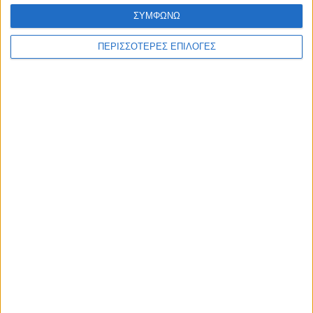
ΣΥΜΦΩΝΩ
ΠΕΡΙΣΣΟΤΕΡΕΣ ΕΠΙΛΟΓΕΣ
© 2026 dimotikiagoratislakonias.gr | By
piliop.com
Όροι χρήσης
Διαφημιστείτε
Πολιτική απορρήτου
Επικοινωνία
ΑΡΧΙΚΗ
ΑΘΛΗΤΙΚΑ
ΑΓΡΟΤΙΚΑ