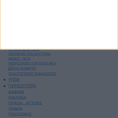
ΔΗΜΟΙ
ΠΕΡΙΦΕΡΕΙΑ
ΠΟΛΙΤΙΚΗ
ΑΡΘΡΟΓΡΑΦΙΑ
ΑΣΤΥΝΟΜΙΚΑ
AYTO - MOTO
Live Streaming
ΕΚΠΟΜΠΕΣ
ΛΑΚΩΝΙΚΕΣ ΔΡΑΣΕΙΣ
ΣΕΝΤΡΑ ΜΕ ΤΟΝ ΚΟΥΤΟΥΛΑ
ΦΑΣΕΙΣ - ΓΚΟΛ
ΓΝΩΡΙΖΟΝΤΑΣ ΤΟΝ ΤΟΠΟ ΜΟΥ
ΠΟΛΙΤΙΣΤΙΚΕΣ ΕΚΔΗΛΩΣΕΙΣ
ΥΓΕΙΑ
ΠΕΡΙΣΣΟΤΕΡΑ
ΔΙΑΦΟΡΑ
ΕΚΚΛΗΣΙΑ
ΕΡΓΑΣΙΑ - ΑΓΓΕΛΙΕΣ
ΠΑΙΔΕΙΑ
ΠΟΛΙΤΙΣΜΟΣ