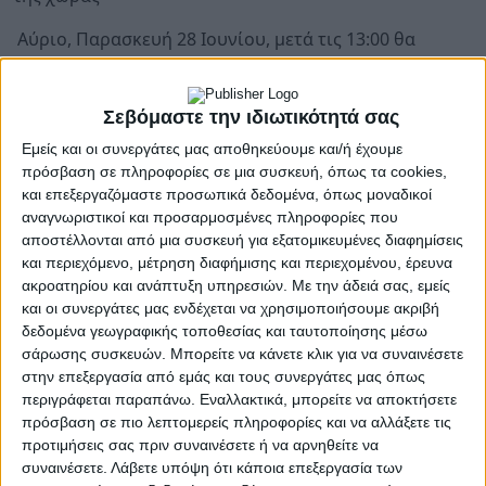
Αύριο, Παρασκευή 28 Ιουνίου, μετά τις 13:00 θα
ανακοινωθούν οι βαθμολογίες των
Πανελλαδικών
Εξετάσεων
Γενικών Ενιαίων Λυκείων (ΓΕΛ) και
Επαγγελματικών Λυκείων (ΕΠΑΛ), ανακοίνωσε
Σεβόμαστε την ιδιωτικότητά σας
το
υπουργείο Παιδείας
, Θρησκευμάτων και
Εμείς και οι συνεργάτες μας αποθηκεύουμε και/ή έχουμε
Αθλητισμού.
πρόσβαση σε πληροφορίες σε μια συσκευή, όπως τα cookies,
και επεξεργαζόμαστε προσωπικά δεδομένα, όπως μοναδικοί
Οι καταστάσεις που θα αναρτηθούν σε όλα τα ΓΕΛ και
αναγνωριστικοί και προσαρμοσμένες πληροφορίες που
ΕΠΑΛ της χώρας, θα περιέχουν μόνο τον κωδικό κάθε
αποστέλλονται από μια συσκευή για εξατομικευμένες διαφημίσεις
υποψηφίου και τα βαθμολογικά του στοιχεία ανά
και περιεχόμενο, μέτρηση διαφήμισης και περιεχομένου, έρευνα
ακροατηρίου και ανάπτυξη υπηρεσιών.
Με την άδειά σας, εμείς
εξεταζόμενο μάθημα.
και οι συνεργάτες μας ενδέχεται να χρησιμοποιήσουμε ακριβή
δεδομένα γεωγραφικής τοποθεσίας και ταυτοποίησης μέσω
Επιπλέον, όλοι οι υποψήφιοι θα μπορούν να
σάρωσης συσκευών. Μπορείτε να κάνετε κλικ για να συναινέσετε
αναζητούν τη βαθμολογία τους στην
στην επεξεργασία από εμάς και τους συνεργάτες μας όπως
ιστοσελίδα
https://results.it.minedu.gov.gr
, πληκτρολ
περιγράφεται παραπάνω. Εναλλακτικά, μπορείτε να αποκτήσετε
τον οκταψήφιο κωδικό τους και τους τέσσερις
πρόσβαση σε πιο λεπτομερείς πληροφορίες και να αλλάξετε τις
αρχικούς χαρακτήρες από το επώνυμο, το όνομα, το
προτιμήσεις σας πριν συναινέσετε ή να αρνηθείτε να
πατρώνυμο και το μητρώνυμό τους με κεφαλαίους
συναινέσετε.
Λάβετε υπόψη ότι κάποια επεξεργασία των