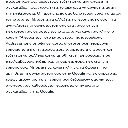
ελληνικούς χαρακτήρες.
προσωπικών σας δεδομένων ενδέχεται να μην απαιτεί τη
συγκατάθεσή σας, αλλά έχετε το δικαίωμα να αρνηθείτε αυτήν
Τέλος, οι υποψήφιοι θα λάβουν τη βαθμολογία τους
την επεξεργασία. Οι προτιμήσεις σας θα ισχύουν μόνο για αυτόν
και με γραπτό μήνυμα (SMS) στο κινητό τους
τον ιστότοπο. Μπορείτε να αλλάξετε τις προτιμήσεις σας ή να
ανακαλέσετε τη συγκατάθεσή σας ανά πάσα στιγμή
τηλέφωνο, εφόσον έχουν ήδη υποβάλει σχετική
επιστρέφοντας σε αυτόν τον ιστότοπο και κάνοντας κλικ στο
αίτηση. Η εφαρμογή αναπτύχθηκε και λειτουργεί από
κουμπί "Απορρήτου" στο κάτω μέρος της ιστοσελίδας.
το Εθνικό Δίκτυο Υποδομών Τεχνολογίας και Έρευνας
Λάβετε επίσης υπόψη ότι αυτός ο ιστότοπος/η εφαρμογή
– ΕΔΥΤΕ Α.Ε. (GRNET), εποπτευόμενο φορέα του
χρησιμοποιεί μία ή περισσότερες υπηρεσίες της Google και
υπουργείου Ψηφιακής Διακυβέρνησης, σε συνεργασία
ενδέχεται να συλλέγει και να αποθηκεύει πληροφορίες που
με τη Γενική Διεύθυνση Ψηφιακών Συστημάτων,
περιλαμβάνουν, ενδεικτικά, τη συμπεριφορά επίσκεψης ή
Υποδομών και Εξετάσεων του Υπουργείου Παιδείας,
χρήσης σας. Μπορείτε να κάνετε κλικ για να δώσετε ή να
αρνηθείτε τη συγκατάθεσή σας στην Google και τις σημάνσεις
Θρησκευμάτων και Αθλητισμού, στο πλαίσιο του
τρίτων μερών της για τη χρήση των δεδομένων σας για τους
Ψηφιακού Μετασχηματισμού της Εκπαίδευσης.
σκοπούς που καθορίζονται παρακάτω στην ενότητα
συγκατάθεσης της Google.
Θα ακολουθήσει νέα ενημέρωση από το υπουργείο για
την ανακοίνωση των αποτελεσμάτων στα ειδικά
μαθήματα Πανελλαδικών Εξετάσεων 2024, καθώς και
για την έναρξη συμπλήρωσης του Μηχανογραφικού
Δελτίου.