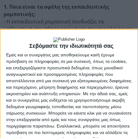
1. Ποια είναι τα οφέλη της εκπαιδευτικής
ρομποτικής;
- Η εκπαιδευτική ρομποτική συνδυάζει τα
μαθηματικά, την πληροφορική και την τεχνολογία και
εισάγει βασικές έννοιες προγραμματισμού. Πρόκειται
για κατεξοχήν διεπιστημονική
Σεβόμαστε την ιδιωτικότητά σας
δραστηριότητα.
Εμείς και οι συνεργάτες μας αποθηκεύουμε και/ή έχουμε
- Δίνεται η δυνατότητα στους μαθητές μας να
πρόσβαση σε πληροφορίες σε μια συσκευή, όπως τα cookies,
αναπτύξουν πολλαπλές δεξιότητες, όπως κριτική
και επεξεργαζόμαστε προσωπικά δεδομένα, όπως μοναδικοί
σκέψη, ομαδική εργασία, συνεργατικότητα, επίλυση
αναγνωριστικοί και προσαρμοσμένες πληροφορίες που
προβλημάτων, δημιουργικότητα, διαχείριση
αποστέλλονται από μια συσκευή για εξατομικευμένες διαφημίσεις
και περιεχόμενο, μέτρηση διαφήμισης και περιεχομένου, έρευνα
έργου.
ακροατηρίου και ανάπτυξη υπηρεσιών.
Με την άδειά σας, εμείς
- Συνδυάζει τη μάθηση και το παιχνίδι, αποτελεί μια
και οι συνεργάτες μας ενδέχεται να χρησιμοποιήσουμε ακριβή
ευχάριστη και ευέλικτη διδασκαλία
δεδομένα γεωγραφικής τοποθεσίας και ταυτοποίησης μέσω
μάθησης, που προωθεί το κίνητρο των παιδιών και
σάρωσης συσκευών. Μπορείτε να κάνετε κλικ για να συναινέσετε
συμβάλλει στη μετατροπή των σχολείων σε
στην επεξεργασία από εμάς και τους συνεργάτες μας όπως
δημιουργικές κυψέλες γνώσης και καινοτομίας.
περιγράφεται παραπάνω. Εναλλακτικά, μπορείτε να αποκτήσετε
πρόσβαση σε πιο λεπτομερείς πληροφορίες και να αλλάξετε τις
2. Σε ποια σχολεία θα διατεθούν τα κιτ ρομποτικής;