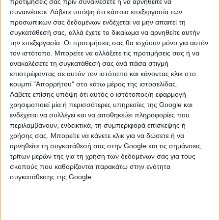
προτιμήσεις σας πριν συναινέσετε ή να αρνηθείτε να
- Κιτ ρομποτικής θα παραλάβουν όλα τα Νηπιαγωγεία,
συναινέσετε.
Λάβετε υπόψη ότι κάποια επεξεργασία των
Δημοτικά και Γυμνάσια της Επικράτειας.
προσωπικών σας δεδομένων ενδέχεται να μην απαιτεί τη
συγκατάθεσή σας, αλλά έχετε το δικαίωμα να αρνηθείτε αυτήν
3. Πόσα κιτ ρομποτικής παραδίδονται στα σχολεία
την επεξεργασία. Οι προτιμήσεις σας θα ισχύουν μόνο για αυτόν
της χώρας;
τον ιστότοπο. Μπορείτε να αλλάξετε τις προτιμήσεις σας ή να
ανακαλέσετε τη συγκατάθεσή σας ανά πάσα στιγμή
- Περισσότερα από 177.000 κιτ ρομποτικής θα
επιστρέφοντας σε αυτόν τον ιστότοπο και κάνοντας κλικ στο
παραδοθούν σταδιακά σε όλα τα Νηπιαγωγεία,
κουμπί "Απορρήτου" στο κάτω μέρος της ιστοσελίδας.
Δημοτικά και Γυμνάσια της χώρας. Η αντιστοιχία
Λάβετε επίσης υπόψη ότι αυτός ο ιστότοπος/η εφαρμογή
μαθητών με κιτ ρομποτικής ανά εκπαιδευτική
χρησιμοποιεί μία ή περισσότερες υπηρεσίες της Google και
δράση είναι περίπου 1 κιτ ανά 3 μαθητές, έτσι ώστε να
ενδέχεται να συλλέγει και να αποθηκεύει πληροφορίες που
είναι δυνατή η εφαρμογή συνεργατικών
περιλαμβάνουν, ενδεικτικά, τη συμπεριφορά επίσκεψης ή
δραστηριοτήτων σε μικρές ομάδες.
χρήσης σας. Μπορείτε να κάνετε κλικ για να δώσετε ή να
αρνηθείτε τη συγκατάθεσή σας στην Google και τις σημάνσεις
4. Γιατί ξεκινάει από το νηπιαγωγείο και σε ποιες
τρίτων μερών της για τη χρήση των δεδομένων σας για τους
σκοπούς που καθορίζονται παρακάτω στην ενότητα
άλλες τάξεις διδάσκεται;
συγκατάθεσης της Google.
- Γιατί τα παιδιά στην ηλικία αυτή απορροφούν με
μοναδική ικανότητα γνώσεις και δεξιότητες,
γιατί είναι εξαιρετικά γόνιμα χρόνια στα οποία
διαμορφώνεται σε πολύ μεγάλο ποσοστό το μυαλό