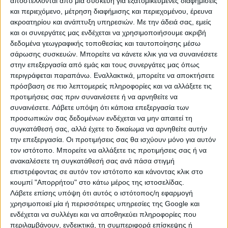
αποστέλλονται από μια συσκευή για εξατομικευμένες διαφημίσεις
τους.
και περιεχόμενο, μέτρηση διαφήμισης και περιεχομένου, έρευνα
ακροατηρίου και ανάπτυξη υπηρεσιών.
Με την άδειά σας, εμείς
Μέχρι σήμερα, το ύψος της απαλλαγής των υβριδικών
και οι συνεργάτες μας ενδέχεται να χρησιμοποιήσουμε ακριβή
αυτοκινήτων από το τέλος ταξινόμησης εξαρτιόταν
δεδομένα γεωγραφικής τοποθεσίας και ταυτοποίησης μέσω
από τις εκπομπές διοξειδίου του άνθρακα (CO₂) του
σάρωσης συσκευών. Μπορείτε να κάνετε κλικ για να συναινέσετε
στην επεξεργασία από εμάς και τους συνεργάτες μας όπως
οχήματος. Με τη διάταξη του άρθρου 9 του
περιγράφεται παραπάνω. Εναλλακτικά, μπορείτε να αποκτήσετε
πολυνομοσχεδίου, η διάκριση αυτή καταργείται. Πιο
πρόσβαση σε πιο λεπτομερείς πληροφορίες και να αλλάξετε τις
συγκεκριμένα, επέρχονται οι εξής μεταβολές:
προτιμήσεις σας πριν συναινέσετε ή να αρνηθείτε να
συναινέσετε.
Λάβετε υπόψη ότι κάποια επεξεργασία των
Υβριδικά & Plug-in Hybrid με ρύπους ≤ 50 g/km:
προσωπικών σας δεδομένων ενδέχεται να μην απαιτεί τη
Χάνουν την έκπτωση του 75%. Πλέον, η απαλλαγή
συγκατάθεσή σας, αλλά έχετε το δικαίωμα να αρνηθείτε αυτήν
πέφτει στο 50%, γεγονός που πρακτικά διπλασιάζει το
την επεξεργασία. Οι προτιμήσεις σας θα ισχύουν μόνο για αυτόν
Τέλος Ταξινόμησης που θα πληρώνουν και αναμένεται
τον ιστότοπο. Μπορείτε να αλλάξετε τις προτιμήσεις σας ή να
να αυξήσει την τελική τιμή αγοράς τους.
ανακαλέσετε τη συγκατάθεσή σας ανά πάσα στιγμή
επιστρέφοντας σε αυτόν τον ιστότοπο και κάνοντας κλικ στο
Υβριδικά με ρύπους ≥ 51 g/km (Full/Mild Hybrids): Δεν
κουμπί "Απορρήτου" στο κάτω μέρος της ιστοσελίδας.
επηρεάζονται, καθώς η απαλλαγή τους παραμένει στο
Λάβετε επίσης υπόψη ότι αυτός ο ιστότοπος/η εφαρμογή
50%.
χρησιμοποιεί μία ή περισσότερες υπηρεσίες της Google και
ενδέχεται να συλλέγει και να αποθηκεύει πληροφορίες που
Υπό επανεξέταση τίθεται και μια άλλη διάταξη του
περιλαμβάνουν, ενδεικτικά, τη συμπεριφορά επίσκεψης ή