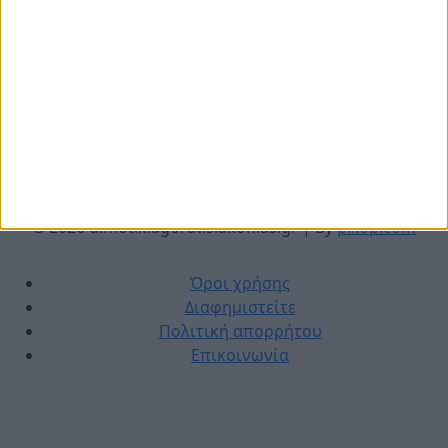
© 2026 dimotikiagoratislakonias.gr | By
piliop.com
Όροι χρήσης
Διαφημιστείτε
Πολιτική απορρήτου
Επικοινωνία