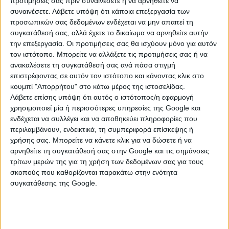
προτιμήσεις σας πριν συναινέσετε ή να αρνηθείτε να
δυνατότητα συμμετοχής κατοικιών έως 150 τ.μ., με
συναινέσετε.
Λάβετε υπόψη ότι κάποια επεξεργασία των
ειδικούς όρους ως προς την επιλέξιμη επιφάνεια.
προσωπικών σας δεδομένων ενδέχεται να μην απαιτεί τη
συγκατάθεσή σας, αλλά έχετε το δικαίωμα να αρνηθείτε αυτήν
Ουσιαστικά, επιλέξιμες είναι κατοικίες με οικοδομική
την επεξεργασία. Οι προτιμήσεις σας θα ισχύουν μόνο για αυτόν
άδεια έως
31 Δεκεμβρίου 1990
, οι οποίες δεν έχουν
τον ιστότοπο. Μπορείτε να αλλάξετε τις προτιμήσεις σας ή να
χαρακτηριστεί ως «κατεδαφιστέες» και πληρούν
ανακαλέσετε τη συγκατάθεσή σας ανά πάσα στιγμή
επιστρέφοντας σε αυτόν τον ιστότοπο και κάνοντας κλικ στο
συγκεκριμένες προϋποθέσεις επιφάνειας και
κουμπί "Απορρήτου" στο κάτω μέρος της ιστοσελίδας.
ενεργειακής κατάστασης, όπως να έχει κύριους
Λάβετε επίσης υπόψη ότι αυτός ο ιστότοπος/η εφαρμογή
χώρους έως 120 τετραγωνικά μέτρα. Για τρίτεκνους
χρησιμοποιεί μία ή περισσότερες υπηρεσίες της Google και
και πολύτεκνους το όριο ανεβαίνει έως τα 150
ενδέχεται να συλλέγει και να αποθηκεύει πληροφορίες που
τετραγωνικά μέτρα υπό όρους. Απαραίτητο είναι,
περιλαμβάνουν, ενδεικτικά, τη συμπεριφορά επίσκεψης ή
επίσης, το ακίνητο να κατατάσσεται ενεργειακά έως
χρήσης σας. Μπορείτε να κάνετε κλικ για να δώσετε ή να
την κατηγορία «Γ» ή σε χαμηλότερη.
αρνηθείτε τη συγκατάθεσή σας στην Google και τις σημάνσεις
τρίτων μερών της για τη χρήση των δεδομένων σας για τους
σκοπούς που καθορίζονται παρακάτω στην ενότητα
Πότε ένα ακίνητο θεωρείται κλειστό
συγκατάθεσης της Google.
Η ΚΥΑ εισάγει αυστηρά κριτήρια για τον χαρακτηρισμό
μιας κατοικίας ως κλειστής. Ο ιδιοκτήτης θα πρέπει
να αποδείξει ότι το ακίνητο παρέμενε ουσιαστικά
αχρησιμοποίητο κατά τα έτη 2024 και 2025, τόσο μέσω