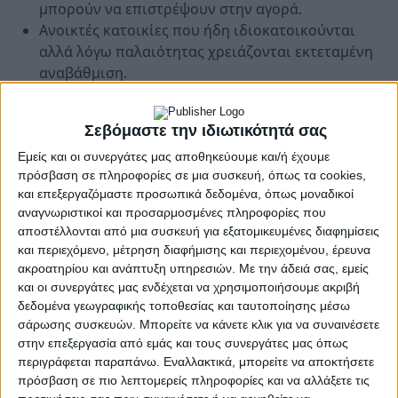
μπορούν να επιστρέψουν στην αγορά.
Ανοικτές κατοικίες που ήδη ιδιοκατοικούνται
αλλά λόγω παλαιότητας χρειάζονται εκτεταμένη
αναβάθμιση.
Για να είναι επιλέξιμο ένα ακίνητο θα πρέπει:
Σεβόμαστε την ιδιωτικότητά σας
Να διαθέτει οικοδομική άδεια έως 31 Δεκεμβρίου
Εμείς και οι συνεργάτες μας αποθηκεύουμε και/ή έχουμε
1990 ή άλλο νόμιμο αποδεικτικό στοιχείο.
πρόσβαση σε πληροφορίες σε μια συσκευή, όπως τα cookies,
Να μην έχει χαρακτηριστεί κατεδαφιστέο.
και επεξεργαζόμαστε προσωπικά δεδομένα, όπως μοναδικοί
Να έχει χρήση κατοικίας.
αναγνωριστικοί και προσαρμοσμένες πληροφορίες που
Να διαθέτει επιφάνεια έως 120 τ.μ.
αποστέλλονται από μια συσκευή για εξατομικευμένες διαφημίσεις
Να κατατάσσεται ενεργειακά σε κατηγορία Γ ή
και περιεχόμενο, μέτρηση διαφήμισης και περιεχομένου, έρευνα
ακροατηρίου και ανάπτυξη υπηρεσιών.
Με την άδειά σας, εμείς
χαμηλότερη.
και οι συνεργάτες μας ενδέχεται να χρησιμοποιήσουμε ακριβή
Να μην έχει ενταχθεί σε αντίστοιχο πρόγραμμα
δεδομένα γεωγραφικής τοποθεσίας και ταυτοποίησης μέσω
ανακαίνισης ή εξοικονόμησης μετά το 2020.
σάρωσης συσκευών. Μπορείτε να κάνετε κλικ για να συναινέσετε
Να μην χρησιμοποιείται ως βραχυχρόνια
στην επεξεργασία από εμάς και τους συνεργάτες μας όπως
μίσθωση.
περιγράφεται παραπάνω. Εναλλακτικά, μπορείτε να αποκτήσετε
πρόσβαση σε πιο λεπτομερείς πληροφορίες και να αλλάξετε τις
Για τρίτεκνες και πολύτεκνες οικογένειες προβλέπεται