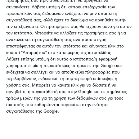
προτιμήσεις σας πριν συναινέσετε ή να αρνηθείτε να
οικονομία.
συναινέσετε.
Λάβετε υπόψη ότι κάποια επεξεργασία των
προσωπικών σας δεδομένων ενδέχεται να μην απαιτεί τη
Με την ένταξή τους στο πρόγραμμα, οι δικαιούχοι θα
συγκατάθεσή σας, αλλά έχετε το δικαίωμα να αρνηθείτε αυτήν
λάβουν επιχορήγηση για διάστημα 12 μηνών, με
την επεξεργασία. Οι προτιμήσεις σας θα ισχύουν μόνο για αυτόν
τον ιστότοπο. Μπορείτε να αλλάξετε τις προτιμήσεις σας ή να
αφετηρία την ημερομηνία έναρξης δραστηριότητας
ανακαλέσετε τη συγκατάθεσή σας ανά πάσα στιγμή
της επιχείρησής τους. Το ποσό ενίσχυσης κάθε νέας
επιστρέφοντας σε αυτόν τον ιστότοπο και κάνοντας κλικ στο
επιχείρησης ανέρχεται σε 17.500 ευρώ και
κουμπί "Απορρήτου" στο κάτω μέρος της ιστοσελίδας.
καταβάλλεται σε τρεις δόσεις ως εξής:
Λάβετε επίσης υπόψη ότι αυτός ο ιστότοπος/η εφαρμογή
χρησιμοποιεί μία ή περισσότερες υπηρεσίες της Google και
1η δόση ύψους 4.700 ευρώ: μετά την έναρξη
ενδέχεται να συλλέγει και να αποθηκεύει πληροφορίες που
δραστηριότητας
περιλαμβάνουν, ενδεικτικά, τη συμπεριφορά επίσκεψης ή
2η δόση ύψους 6.400 ευρώ: μετά τη λήξη του α’
χρήσης σας. Μπορείτε να κάνετε κλικ για να δώσετε ή να
εξάμηνου
αρνηθείτε τη συγκατάθεσή σας στην Google και τις σημάνσεις
3η δόση ύψους 6.400 ευρώ: μετά τη λήξη του β’
τρίτων μερών της για τη χρήση των δεδομένων σας για τους
σκοπούς που καθορίζονται παρακάτω στην ενότητα
εξάμηνου
συγκατάθεσης της Google.
Ενστάσεις κατά των πινάκων αξιολόγησης μπορούν να
υποβληθούν αποκλειστικά ηλεκτρονικά μέσω του
Ολοκληρωμένου Πληροφοριακού Συστήματος