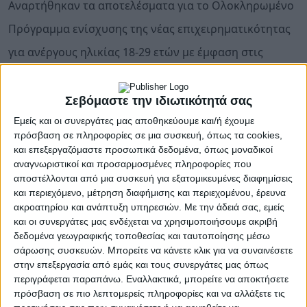
Αναρτήθηκαν τα αποτελέσματα για το Ολοκληρωμένο
Πρόγραμμα ενίσχυσης της νέας επιχειρηματικότητας
για ανέργους ηλικίας 18-29 ετών με έμφαση στις
γυναίκες και στην ψηφιακή και πράσινη οικονομία
Σήμερα, Τετάρτη 3 Ιουνίου, αναρτήθηκαν στον
Σεβόμαστε την ιδιωτικότητά σας
ιστότοπο της
ΔΥΠΑ
τα αποτελέσματα αξιολόγησης των
Εμείς και οι συνεργάτες μας αποθηκεύουμε και/ή έχουμε
αιτήσεων χρηματοδότησης για το «Ολοκληρωμένο
πρόσβαση σε πληροφορίες σε μια συσκευή, όπως τα cookies,
Πρόγραμμα ενίσχυσης της νέας επιχειρηματικότητας
και επεξεργαζόμαστε προσωπικά δεδομένα, όπως μοναδικοί
για ανέργους ηλικίας 18-29 ετών με έμφαση στις
αναγνωριστικοί και προσαρμοσμένες πληροφορίες που
γυναίκες και στην ψηφιακή και πράσινη οικονομία».
αποστέλλονται από μια συσκευή για εξατομικευμένες διαφημίσεις
και περιεχόμενο, μέτρηση διαφήμισης και περιεχομένου, έρευνα
Το πρόγραμμα εντάσσεται στις καινοτόμες δράσεις
ακροατηρίου και ανάπτυξη υπηρεσιών.
Με την άδειά σας, εμείς
της ΔΥΠΑ, οι οποίες αποσκοπούν στην ενίσχυση του
και οι συνεργάτες μας ενδέχεται να χρησιμοποιήσουμε ακριβή
δεδομένα γεωγραφικής τοποθεσίας και ταυτοποίησης μέσω
ανθρώπινου κεφαλαίου της χώρας και εξασφαλίζουν
σάρωσης συσκευών. Μπορείτε να κάνετε κλικ για να συναινέσετε
πρόσβαση σε χρηματοδότηση για ανέργους ηλικίας 18
στην επεξεργασία από εμάς και τους συνεργάτες μας όπως
έως 29 ετών, δίνοντας ιδιαίτερη έμφαση στις γυναίκες
περιγράφεται παραπάνω. Εναλλακτικά, μπορείτε να αποκτήσετε
και στις επιχειρηματικές δραστηριότητες που
πρόσβαση σε πιο λεπτομερείς πληροφορίες και να αλλάξετε τις
συνδέονται με την ψηφιακή και την πράσινη