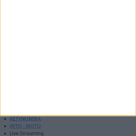
Όροι χρήσης
Διαφημιστείτε
Πολιτική απορρήτου
Επικοινωνία
ΑΡΧΙΚΗ
ΑΘΛΗΤΙΚΑ
ΑΓΡΟΤΙΚΑ
ΔΗΜΟΙ
ΠΕΡΙΦΕΡΕΙΑ
ΠΟΛΙΤΙΚΗ
ΑΡΘΡΟΓΡΑΦΙΑ
ΑΣΤΥΝΟΜΙΚΑ
AYTO - MOTO
Live Streaming