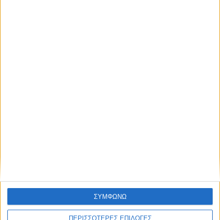
Για τη Δημόσια Πρόσκληση και αναλυτικές
πληροφορίες, επισκεφτείτε τη διεύθυνση:
https://www.dypa.gov.gr/active-employment-policies
Γράφει ο
Κώστας Παναγιωτάκης
πηγή:
aftodioikisi
ΣΥΜΦΩΝΩ
ΠΕΡΙΣΣΟΤΕΡΕΣ ΕΠΙΛΟΓΕΣ