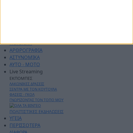
ΑΡΧΙΚΗ
ΑΘΛΗΤΙΚΑ
ΑΓΡΟΤΙΚΑ
ΔΗΜΟΙ
ΠΕΡΙΦΕΡΕΙΑ
ΠΟΛΙΤΙΚΗ
ΑΡΘΡΟΓΡΑΦΙΑ
ΑΣΤΥΝΟΜΙΚΑ
AYTO - MOTO
Live Streaming
ΕΚΠΟΜΠΕΣ
ΛΑΚΩΝΙΚΕΣ ΔΡΑΣΕΙΣ
ΣΕΝΤΡΑ ΜΕ ΤΟΝ ΚΟΥΤΟΥΛΑ
ΦΑΣΕΙΣ - ΓΚΟΛ
ΓΝΩΡΙΖΟΝΤΑΣ ΤΟΝ ΤΟΠΟ ΜΟΥ
ΠΟΛΙΤΙΣΤΙΚΕΣ ΕΚΔΗΛΩΣΕΙΣ
ΥΓΕΙΑ
ΠΕΡΙΣΣΟΤΕΡΑ
ΔΙΑΦΟΡΑ