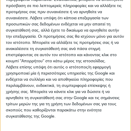
ιδιοκτησίες.
πρόσβαση σε πιο λεπτομερείς πληροφορίες και να αλλάξετε τις
προτιμήσεις σας πριν συναινέσετε ή να αρνηθείτε να
Σύμφωνα με το
Ελληνικό Κτηματολόγιο
, η επίτευξη
συναινέσετε.
Λάβετε υπόψη ότι κάποια επεξεργασία των
του συγκεκριμένου ποσοστού σηματοδοτεί
προσωπικών σας δεδομένων ενδέχεται να μην απαιτεί τη
ουσιαστικά τη μετάβαση του έργου στην τελική φάση
συγκατάθεσή σας, αλλά έχετε το δικαίωμα να αρνηθείτε αυτήν
την επεξεργασία. Οι προτιμήσεις σας θα ισχύουν μόνο για αυτόν
ολοκλήρωσής του. Από το
2019
μέχρι σήμερα, το έργο
τον ιστότοπο. Μπορείτε να αλλάξετε τις προτιμήσεις σας ή να
επιταχύνθηκε μέσα από έναν συνδυασμό νομοθετικών
ανακαλέσετε τη συγκατάθεσή σας ανά πάσα στιγμή
παρεμβάσεων, ψηφιοποίησης υπηρεσιών και
επιστρέφοντας σε αυτόν τον ιστότοπο και κάνοντας κλικ στο
αυστηρότερης παρακολούθησης των συμβάσεων
κουμπί "Απορρήτου" στο κάτω μέρος της ιστοσελίδας.
κτηματογράφησης.
Λάβετε επίσης υπόψη ότι αυτός ο ιστότοπος/η εφαρμογή
χρησιμοποιεί μία ή περισσότερες υπηρεσίες της Google και
Κεντρικό ρόλο στη διαδικασία παίζει η φάση της
ενδέχεται να συλλέγει και να αποθηκεύει πληροφορίες που
ανάρτησης, δηλαδή το στάδιο κατά το οποίο οι
περιλαμβάνουν, ενδεικτικά, τη συμπεριφορά επίσκεψης ή
πολίτες μπορούν για πρώτη φορά να δουν
χρήσης σας. Μπορείτε να κάνετε κλικ για να δώσετε ή να
συγκεντρωμένα όλα τα στοιχεία που αφορούν την
αρνηθείτε τη συγκατάθεσή σας στην Google και τις σημάνσεις
τρίτων μερών της για τη χρήση των δεδομένων σας για τους
ακίνητη περιουσία τους, να ελέγξουν αν είναι σωστά
σκοπούς που καθορίζονται παρακάτω στην ενότητα
και να υποβάλουν αιτήματα διόρθωσης όπου
συγκατάθεσης της Google.
απαιτείται.