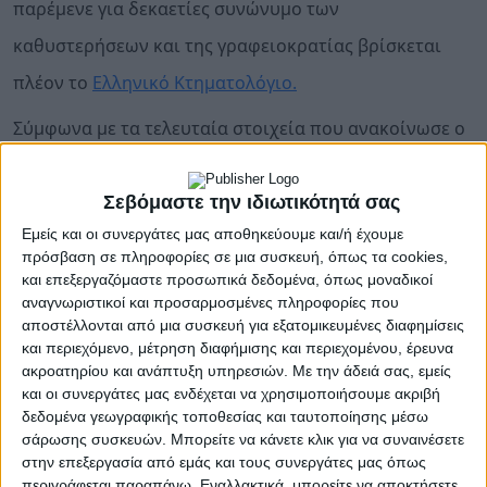
παρέμενε για δεκαετίες συνώνυμο των
καθυστερήσεων και της γραφειοκρατίας βρίσκεται
πλέον το
Ελληνικό Κτηματολόγιο.
Σύμφωνα με τα τελευταία στοιχεία που ανακοίνωσε ο
φορέας, το 99% της ελληνικής επικράτειας διαθέτει,
πλέον, αναρτημένα κτηματολογικά στοιχεία και
Σεβόμαστε την ιδιωτικότητά σας
Εμείς και οι συνεργάτες μας αποθηκεύουμε και/ή έχουμε
Κωδικό Αριθμό Εθνικού Κτηματολογίου (ΚΑΕΚ),
πρόσβαση σε πληροφορίες σε μια συσκευή, όπως τα cookies,
εξέλιξη που φέρνει το έργο στην τελική φάση
και επεξεργαζόμαστε προσωπικά δεδομένα, όπως μοναδικοί
αναγνωριστικοί και προσαρμοσμένες πληροφορίες που
υλοποίησής του.
αποστέλλονται από μια συσκευή για εξατομικευμένες διαφημίσεις
Η εξέλιξη θεωρείται ιδιαίτερα σημαντική για την
και περιεχόμενο, μέτρηση διαφήμισης και περιεχομένου, έρευνα
ακροατηρίου και ανάπτυξη υπηρεσιών.
Με την άδειά σας, εμείς
πορεία ολοκλήρωσης ενός έργου που για δεκαετίες
και οι συνεργάτες μας ενδέχεται να χρησιμοποιήσουμε ακριβή
παρέμενε ανολοκλήρωτο και συνδεόταν με χρόνιες
δεδομένα γεωγραφικής τοποθεσίας και ταυτοποίησης μέσω
παθογένειες της δημόσιας διοίκησης, από τις
σάρωσης συσκευών. Μπορείτε να κάνετε κλικ για να συναινέσετε
μεταβιβάσεις ακινήτων μέχρι τις χωροταξικές
στην επεξεργασία από εμάς και τους συνεργάτες μας όπως
εκκρεμότητες και τις δικαστικές διαμάχες για
περιγράφεται παραπάνω. Εναλλακτικά, μπορείτε να αποκτήσετε