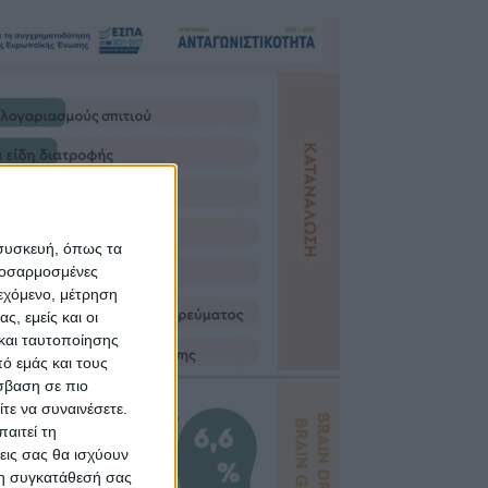
 συσκευή, όπως τα
προσαρμοσμένες
ιεχόμενο, μέτρηση
ς, εμείς και οι
και ταυτοποίησης
ό εμάς και τους
σβαση σε πιο
τε να συναινέσετε.
αιτεί τη
εις σας θα ισχύουν
 τη συγκατάθεσή σας