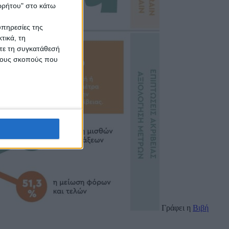
ορρήτου" στο κάτω
υπηρεσίες της
τικά, τη
ίτε τη συγκατάθεσή
 τους σκοπούς που
Γράφει η
Βιβή