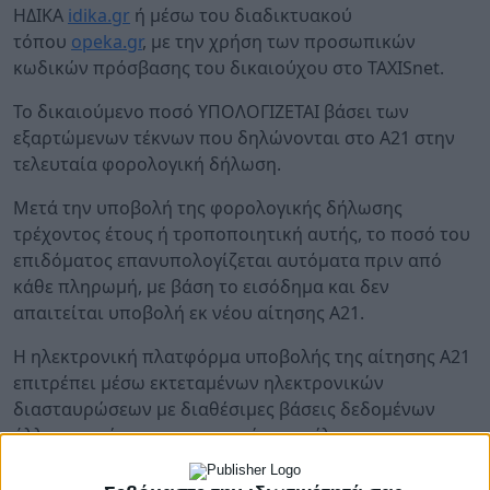
ΗΔΙΚΑ
idika.gr
ή μέσω του διαδικτυακού
τόπου
opeka.gr
, με την χρήση των προσωπικών
κωδικών πρόσβασης του δικαιούχου στο TAXISnet.
Το δικαιούμενο ποσό ΥΠΟΛΟΓΙΖΕΤΑΙ βάσει των
εξαρτώμενων τέκνων που δηλώνονται στο Α21 στην
τελευταία φορολογική δήλωση.
Μετά την υποβολή της φορολογικής δήλωσης
τρέχοντος έτους ή τροποποιητική αυτής, το ποσό του
επιδόματος επανυπολογίζεται αυτόματα πριν από
κάθε πληρωμή, με βάση το εισόδημα και δεν
απαιτείται υποβολή εκ νέου αίτησης Α21.
Η ηλεκτρονική πλατφόρμα υποβολής της αίτησης Α21
επιτρέπει μέσω εκτεταμένων ηλεκτρονικών
διασταυρώσεων με διαθέσιμες βάσεις δεδομένων
άλλων φορέων και υπηρεσιών, τον έλεγχο της
ακρίβειας και της ορθότητας των δηλούμενων
στοιχείων και πληροφοριών κατά το στάδιο