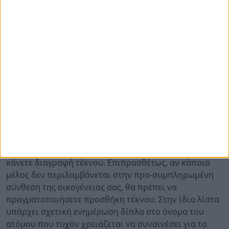
ταυτότητας, στοιχεία διεύθυνσης και επικοινωνίας,
καθώς και o ΙΒΑΝ στον οποίο είστε δικαιούχος ή
συνδικαιούχος για την καταβολή του επιδόματος.
Βήμα 5 – Σύνθεση Οικογένειας.
Η αίτηση επιδόματος
παιδιού περιλαμβάνει πίνακα με τη σύνθεση της
οικογένειας σας. Για κάποια μέλη μπορεί να απαιτηθεί
η συμπλήρωση πρόσθετων στοιχείων, όπως πχ.
στοιχεία φοιτητή. Πατώντας [Αλλαγή Στοιχείων] θα
κατευθυνθείτε στη φόρμα στοιχείων του μέλους για
το οποίο θα εισάγετε και θα καταχωρήσετε
συμπληρωματικά στοιχεία. Αν κάποιο από τα τέκνα
δεν πρέπει να συμμετέχει στην αίτηση, θα πρέπει να
κάνετε διαγραφή τέκνου. Επιπροσθέτως, αν κάποιο
μέλος δεν περιλαμβάνεται στην προ-συμπληρωμένη
σύνθεση της οικογένειας σας, θα πρέπει να
πραγματοποιήσετε προσθήκη τέκνου. Στην ίδια λίστα
υπάρχει σχετική ενημέρωση δίπλα στο όνομα του
ατόμου που τυχόν χρειάζεται να συναινέσει για το