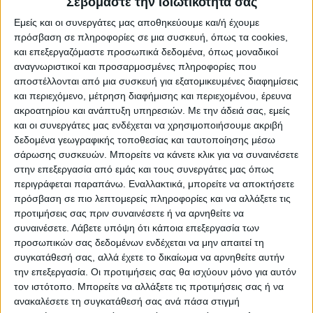
Σεβόμαστε την ιδιωτικότητά σας
υποβολής της αίτησης.
Εμείς και οι συνεργάτες μας αποθηκεύουμε και/ή έχουμε
πρόσβαση σε πληροφορίες σε μια συσκευή, όπως τα cookies,
Για να χορηγηθεί το επίδομα, η αίτηση πρέπει να
και επεξεργαζόμαστε προσωπικά δεδομένα, όπως μοναδικοί
υποβληθεί οριστικά και να έχει εγκριθεί.
αναγνωριστικοί και προσαρμοσμένες πληροφορίες που
Επισημαίνεται ότι αίτηση που έχει αποθηκευθεί
αποστέλλονται από μια συσκευή για εξατομικευμένες διαφημίσεις
προσωρινά θεωρείται μη υποβληθείσα και δεν
και περιεχόμενο, μέτρηση διαφήμισης και περιεχομένου, έρευνα
λαμβάνεται υπόψη.
ακροατηρίου και ανάπτυξη υπηρεσιών.
Με την άδειά σας, εμείς
και οι συνεργάτες μας ενδέχεται να χρησιμοποιήσουμε ακριβή
Για τη διευκόλυνση σας στην υποβολή της αίτησης
δεδομένα γεωγραφικής τοποθεσίας και ταυτοποίησης μέσω
Α21, ο ΟΠΕΚΑ επισημαίνει τα ακόλουθα:
σάρωσης συσκευών. Μπορείτε να κάνετε κλικ για να συναινέσετε
στην επεξεργασία από εμάς και τους συνεργάτες μας όπως
Οι ΑΜΚΑ όλων των μελών της οικογένειας που
περιγράφεται παραπάνω. Εναλλακτικά, μπορείτε να αποκτήσετε
καταχωρούνται στην Αίτηση – Υπεύθυνη Δήλωση
πρόσβαση σε πιο λεπτομερείς πληροφορίες και να αλλάξετε τις
προτιμήσεις σας πριν συναινέσετε ή να αρνηθείτε να
(Α21), πρέπει να είναι έγκυροι. (Υπάρχει δυνατότητα
συναινέσετε.
Λάβετε υπόψη ότι κάποια επεξεργασία των
ηλεκτρονικού ελέγχου και στο
http://www.amka.gr/
).
προσωπικών σας δεδομένων ενδέχεται να μην απαιτεί τη
συγκατάθεσή σας, αλλά έχετε το δικαίωμα να αρνηθείτε αυτήν
Οι φοιτητές των ΑΕΙ-ΤΕΙ και λοιπών Σχολών Δημοσίου
την επεξεργασία. Οι προτιμήσεις σας θα ισχύουν μόνο για αυτόν
πρέπει να έχουν ακαδημαϊκές ταυτότητες (πάσο) σε
τον ιστότοπο. Μπορείτε να αλλάξετε τις προτιμήσεις σας ή να
ισχύ.
ανακαλέσετε τη συγκατάθεσή σας ανά πάσα στιγμή