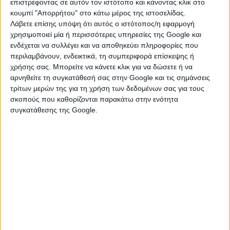
επιστρέφοντας σε αυτόν τον ιστότοπο και κάνοντας κλικ στο
Οι φοιτητές που μεταγράφηκαν εντός του τρέχοντος
κουμπί "Απορρήτου" στο κάτω μέρος της ιστοσελίδας.
έτους πρέπει να έχουν επιπλέον διαθέσιμο τον
Λάβετε επίσης υπόψη ότι αυτός ο ιστότοπος/η εφαρμογή
αριθμό της ακαδημαϊκής ταυτότητας που είχαν πριν
χρησιμοποιεί μία ή περισσότερες υπηρεσίες της Google και
την μεταγραφή τους. Σε περίπτωση που αυτός δεν
ενδέχεται να συλλέγει και να αποθηκεύει πληροφορίες που
είναι διαθέσιμος καλούνται να επισυνάψουν
περιλαμβάνουν, ενδεικτικά, τη συμπεριφορά επίσκεψης ή
χρήσης σας. Μπορείτε να κάνετε κλικ για να δώσετε ή να
ηλεκτρονικά στο Α21 βεβαίωση πρώτης εγγραφής.
αρνηθείτε τη συγκατάθεσή σας στην Google και τις σημάνσεις
Οι αλλοδαποί πολίτες ή Ομογενείς που διαθέτουν
τρίτων μερών της για τη χρήση των δεδομένων σας για τους
σκοπούς που καθορίζονται παρακάτω στην ενότητα
Ειδικό Δελτίο Ταυτότητας Ομογενούς πρέπει κατά τον
συγκατάθεσης της Google.
χρόνο υποβολής της αίτησης Α21, να έχουν σε ισχύ
άδειες διαμονής στην Ελλάδα. Αν οι άδειες διαμονής
δεν διασταυρώνονται ηλεκτρονικά, θα τους ζητηθεί
να τις επισυνάψουν ηλεκτρονικά.
Για τα εξαρτώμενα τέκνα που πχ. το έτος 2024 είναι 19
ετών (έτος γέννησης 2005) και είναι μαθητές της
δευτεροβάθμιας εκπαίδευσης (Γυμνάσια, Λύκεια,
ΕΠΑΣ, ΕΠΑΛ κλπ) οι δικαιούχοι πρέπει να καταχωρούν
στα σχετικά πεδία της αίτησης τον αριθμό μητρώου