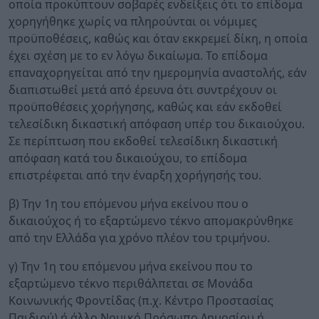
οποία προκύπτουν σοβαρές ενδείξεις ότι το επίδομα
χορηγήθηκε χωρίς να πληρούνται οι νόμιμες
προϋποθέσεις, καθώς και όταν εκκρεμεί δίκη, η οποία
έχει σχέση με το εν λόγω δικαίωμα. Το επίδομα
επαναχορηγείται από την ημερομηνία αναστολής, εάν
διαπιστωθεί μετά από έρευνα ότι συντρέχουν οι
προϋποθέσεις χορήγησης, καθώς και εάν εκδοθεί
τελεσίδικη δικαστική απόφαση υπέρ του δικαιούχου.
Σε περίπτωση που εκδοθεί τελεσίδικη δικαστική
απόφαση κατά του δικαιούχου, το επίδομα
επιστρέφεται από την έναρξη χορήγησής του.
β) Την 1η του επόμενου μήνα εκείνου που ο
δικαιούχος ή το εξαρτώμενο τέκνο απομακρύνθηκε
από την Ελλάδα για χρόνο πλέον του τριμήνου.
γ) Την 1η του επόμενου μήνα εκείνου που το
εξαρτώμενο τέκνο περιθάλπεται σε Μονάδα
Κοινωνικής Φροντίδας (π.χ. Κέντρο Προστασίας
Παιδιού) ή άλλο Νομικό Πρόσωπο Δημοσίου ή