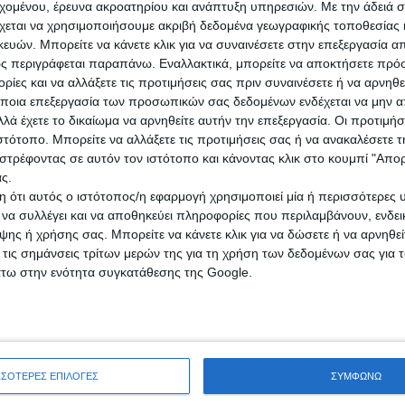
εχομένου, έρευνα ακροατηρίου και ανάπτυξη υπηρεσιών.
Με την άδειά σα
χεται να χρησιμοποιήσουμε ακριβή δεδομένα γεωγραφικής τοποθεσίας 
ών. Μπορείτε να κάνετε κλικ για να συναινέσετε στην επεξεργασία απ
ς περιγράφεται παραπάνω. Εναλλακτικά, μπορείτε να αποκτήσετε πρό
ίες και να αλλάξετε τις προτιμήσεις σας πριν συναινέσετε ή να αρνηθεί
ποια επεξεργασία των προσωπικών σας δεδομένων ενδέχεται να μην απ
λά έχετε το δικαίωμα να αρνηθείτε αυτήν την επεξεργασία. Οι προτιμήσ
ιστότοπο. Μπορείτε να αλλάξετε τις προτιμήσεις σας ή να ανακαλέσετε
στρέφοντας σε αυτόν τον ιστότοπο και κάνοντας κλικ στο κουμπί "Απ
ς.
021 θέσεις
 ότι αυτός ο ιστότοπος/η εφαρμογή χρησιμοποιεί μία ή περισσότερες 
ι να συλλέγει και να αποθηκεύει πληροφορίες που περιλαμβάνουν, ενδεικ
ης ή χρήσης σας. Μπορείτε να κάνετε κλικ για να δώσετε ή να αρνηθε
 τις σημάνσεις τρίτων μερών της για τη χρήση των δεδομένων σας για
άτω στην ενότητα συγκατάθεσης της Google.
ΣΣΟΤΕΡΕΣ ΕΠΙΛΟΓΕΣ
ΣΥΜΦΩΝΩ