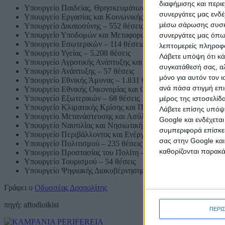
διαφήμισης και περι
Υπουργείο Παιδείας, Θρησκευμάτων – 1.318 θέσεις
συνεργάτες μας ενδέ
Υπουργείο Εργασίας και Κοινωνικής Ασφάλισης – 283 θέσεις
μέσω σάρωσης συσκευ
Υπουργείο Δικαιοσύνης – 552 θέσεις
Υπουργείο Υποδομών και Μεταφορών – 589 θέσεις
συνεργάτες μας όπω
Υπουργείο Εσωτερικών – 114 θέσεις
λεπτομερείς πληροφορ
Υπουργείο Υγείας – 5.208 θέσεις
Λάβετε υπόψη ότι κά
Υπουργείο Αγροτικής Ανάπτυξης και Τροφίμων – 60 θέσεις
συγκατάθεσή σας, αλ
Υπουργείο Ανάπτυξης – 57 θέσεις
μόνο για αυτόν τον 
Υπουργείο Εθνικής Άμυνας – 1.831 θέσεις
ανά πάσα στιγμή επι
Υπουργείο Εθνικής Οικονομίας και Οικονομικών – 92 θέσεις
Υπουργείο Εξωτερικών – 68 θέσεις
μέρος της ιστοσελίδα
Υπουργείο Κλιματικής Κρίσης και Πολιτικής Προστασίας – 1.
Λάβετε επίσης υπόψη
Υπουργείο Μετανάστευσης και Ασύλου – 50 θέσεις
Google και ενδέχετα
Υπουργείο Ναυτιλίας και Νησιωτικής Πολιτικής – 194 θέσεις
συμπεριφορά επίσκεψ
Υπουργείο Περιβάλλοντος και Ενέργειας – 147 θέσεις
σας στην Google και
Υπουργείο Πολιτισμού – 235 θέσεις
καθορίζονται παρακ
Υπουργείο Προστασίας του Πολίτη – 2.160 θέσεις
Υπουργείο Τουρισμού – 54 θέσεις
Υπουργείο Ψηφιακής Διακυβέρνησης – 43 θέσεις
Γράφει ο
Οδυσσέας Δροπολίτης
πηγή: aftodioikisi
ΠΕΡΙ