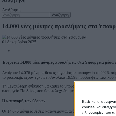
Αναζήτηση...
Αναζήτηση
14.000 νέες μόνιμες προσλήψεις στα Υπουρ
01 Δεκεμβρίου 2025
Έρχονται 14.000 νέες μόνιμες προσλήψεις στα Υπουργεία
μέσα 
Ανοίγουν 14.076 μόνιμες θέσεις εργασίας σε υπουργεία το 2026, 
το proson.gr, έχουν εγκριθεί συνολικά 19.598 προσλήψεις τακτικο
Τη μεγαλύτερη ενίσχυση θα λάβει το υπουργείο Υγείας, όπου προβλέ
υπουργείο Παιδείας, που θα στελεχωθεί με 1.318 νέους υπαλλήλους
Η κατανομή των θέσεων
Εμείς και οι συνεργ
cookies, και επεξε
Οι 14.076 μόνιμες θέσεις κατανέμονται ανά υπουργείο ως εξής:
πληροφορίες που απο