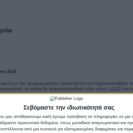
γεία
στο 2026
σύμφωνα με τον προγραμματισμό προσλήψεων που δημοσιοποιήθηκε τη
ύ προσωπικού, οι οποίες θα πραγματοποιηθούν τόσο μέσω
ΑΣΕΠ
όσο κ
πονται 5.208 μόνιμοι διορισμοί. Ακολουθεί το υπουργείο Προστασίας 
.
Σεβόμαστε την ιδιωτικότητά σας
άτες μας αποθηκεύουμε και/ή έχουμε πρόσβαση σε πληροφορίες σε μια
ργαζόμαστε προσωπικά δεδομένα, όπως μοναδικοί αναγνωριστικοί και 
στέλλονται από μια συσκευή για εξατομικευμένες διαφημίσεις και περ