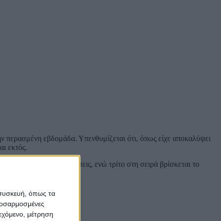
ν περασμένη εβδομάδα. Υπενθυμίζεται ότι, όπως είχε αποκαλύψει
αι εκτός.
του Πολίτη με 2.160 θέσεις, ενώ τρίτο στη σειρά βρίσκεται το
 συσκευή, όπως τα
προσαρμοσμένες
ιεχόμενο, μέτρηση