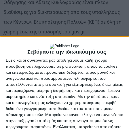
Οδήγησης και Άδειες Κυκλοφορίας είναι πλέον
διαθέσιμες για διεκπεραίωση από τους υπαλλήλους
των Κέντρων Εξυπηρέτησης Πολιτών (ΚΕΠ) σε όλη τη
χώρα μέσω της υποδομής του gov.gr.
Οι νέες υπηρεσίες υλοποιήθηκαν από τα Υπουργεία
Ψηφιακής Διακυβέρνησης, Υποδομών και Μεταφορών
Σεβόμαστε την ιδιωτικότητά σας
και Εσωτερικών, με στόχο τη διευκόλυνση όλων των
Εμείς και οι συνεργάτες μας αποθηκεύουμε και/ή έχουμε
πολιτών. Η δυνατότητα πρόσβασης στις υπηρεσίες
πρόσβαση σε πληροφορίες σε μια συσκευή, όπως τα cookies,
από τα ΚΕΠ διευρύνει σημαντικά την καθολικότητα
και επεξεργαζόμαστε προσωπικά δεδομένα, όπως μοναδικοί
της εξυπηρέτησης και δίνει τη δυνατότητα σε πολίτες
αναγνωριστικοί και προσαρμοσμένες πληροφορίες που
που δεν διαθέτουν εξοικείωση με τις ψηφιακές
αποστέλλονται από μια συσκευή για εξατομικευμένες διαφημίσεις
τεχνολογίες να διεκπεραιώνουν τις σχετικές
και περιεχόμενο, μέτρηση διαφήμισης και περιεχομένου, έρευνα
διαδικασίες.
ακροατηρίου και ανάπτυξη υπηρεσιών.
Με την άδειά σας, εμείς
και οι συνεργάτες μας ενδέχεται να χρησιμοποιήσουμε ακριβή
Οι νέες υπηρεσίες αποτελούν μέρος του
δεδομένα γεωγραφικής τοποθεσίας και ταυτοποίησης μέσω
συνεχιζόμενου έργου για τον ψηφιακό
σάρωσης συσκευών. Μπορείτε να κάνετε κλικ για να συναινέσετε
μετασχηματισμό του Υπουργείου Υποδομών και
στην επεξεργασία από εμάς και τους συνεργάτες μας όπως
περιγράφεται παραπάνω. Εναλλακτικά, μπορείτε να αποκτήσετε
Μεταφορών, το οποίο υλοποιείται σε συνεργασία με