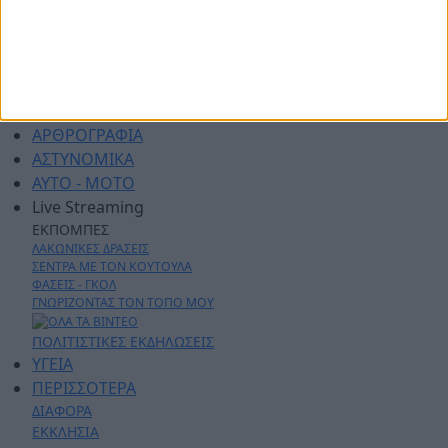
ΑΘΛΗΤΙΚΑ
ΑΓΡΟΤΙΚΑ
ΔΗΜΟΙ
ΠΕΡΙΦΕΡΕΙΑ
ΠΟΛΙΤΙΚΗ
ΑΡΘΡΟΓΡΑΦΙΑ
ΑΣΤΥΝΟΜΙΚΑ
AYTO - MOTO
Live Streaming
ΕΚΠΟΜΠΕΣ
ΛΑΚΩΝΙΚΕΣ ΔΡΑΣΕΙΣ
ΣΕΝΤΡΑ ΜΕ ΤΟΝ ΚΟΥΤΟΥΛΑ
ΦΑΣΕΙΣ - ΓΚΟΛ
ΓΝΩΡΙΖΟΝΤΑΣ ΤΟΝ ΤΟΠΟ ΜΟΥ
ΠΟΛΙΤΙΣΤΙΚΕΣ ΕΚΔΗΛΩΣΕΙΣ
ΥΓΕΙΑ
ΠΕΡΙΣΣΟΤΕΡΑ
ΔΙΑΦΟΡΑ
ΕΚΚΛΗΣΙΑ