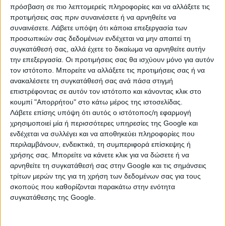
πρόσβαση σε πιο λεπτομερείς πληροφορίες και να αλλάξετε τις
το Υπουργείο Ψηφιακής Διακυβέρνησης. Ειδικότερα,
προτιμήσεις σας πριν συναινέσετε ή να αρνηθείτε να
προστίθεται σε ένα σύνολο περισσότερων από 20
συναινέσετε.
Λάβετε υπόψη ότι κάποια επεξεργασία των
ψηφιακών υπηρεσιών που διευκολύνουν ιδιοκτήτες
προσωπικών σας δεδομένων ενδέχεται να μην απαιτεί τη
και οδηγούς οχημάτων, όπως η διαδικασία για αρχική
συγκατάθεσή σας, αλλά έχετε το δικαίωμα να αρνηθείτε αυτήν
χορήγηση άδειας οδήγησης οχήματος ΙΧ μέσω gov.gr, η
την επεξεργασία. Οι προτιμήσεις σας θα ισχύουν μόνο για αυτόν
ψηφιακή μεταβίβαση ΙΧ επιβατικού και δικύκλου
τον ιστότοπο. Μπορείτε να αλλάξετε τις προτιμήσεις σας ή να
ανακαλέσετε τη συγκατάθεσή σας ανά πάσα στιγμή
οχήματος μέσω ΚΕΠ, η άρση παρακράτησης
επιστρέφοντας σε αυτόν τον ιστότοπο και κάνοντας κλικ στο
κυριότητας επιβατικού ή δικύκλου οχήματος
κουμπί "Απορρήτου" στο κάτω μέρος της ιστοσελίδας.
ιδιωτικής χρήσης μέσω του gov.gr.
Λάβετε επίσης υπόψη ότι αυτός ο ιστότοπος/η εφαρμογή
χρησιμοποιεί μία ή περισσότερες υπηρεσίες της Google και
Οι έξι νέες υπηρεσίες που μπορούν πλέον να
ενδέχεται να συλλέγει και να αποθηκεύει πληροφορίες που
διεκπεραιώνονται και μέσω των ΚΕΠ είναι:
περιλαμβάνουν, ενδεικτικά, τη συμπεριφορά επίσκεψης ή
χρήσης σας. Μπορείτε να κάνετε κλικ για να δώσετε ή να
Ανανέωση Άδειας Οδήγησης
αρνηθείτε τη συγκατάθεσή σας στην Google και τις σημάνσεις
Αντικατάσταση Άδειας Οδήγησης
τρίτων μερών της για τη χρήση των δεδομένων σας για τους
Αντίγραφο Άδειας Οδήγησης λόγω φθοράς
σκοπούς που καθορίζονται παρακάτω στην ενότητα
Αντίγραφο Άδειας Οδήγησης λόγω απώλειας ή
συγκατάθεσης της Google.
κλοπής
Ενεργοποίηση ψηφιακών υπηρεσιών για Άδειες