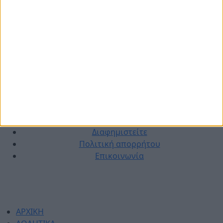
© 2026 dimotikiagoratislakonias.gr | By
piliop.com
Όροι χρήσης
Διαφημιστείτε
Πολιτική απορρήτου
Επικοινωνία
ΑΡΧΙΚΗ