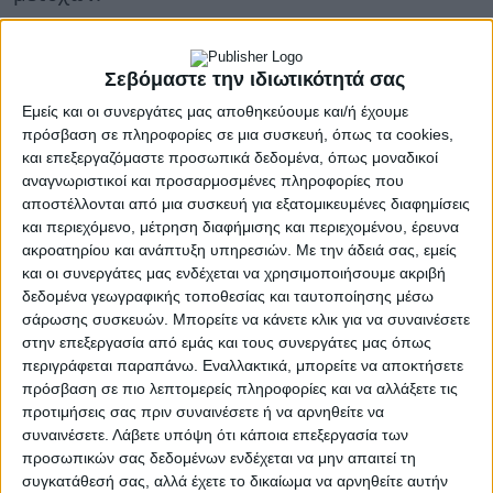
Αρχής γενομένης της χρήσης 2023 που
εγκαινιάστηκε η επιστροφή κεφαλαίου για
Σεβόμαστε την ιδιωτικότητά σας
πρώτη φορά μετά από το 2008, οι τράπεζες
Εμείς και οι συνεργάτες μας αποθηκεύουμε και/ή έχουμε
βάζουν πλώρη για αυξημένο μέρισμα από
πρόσβαση σε πληροφορίες σε μια συσκευή, όπως τα cookies,
και επεξεργαζόμαστε προσωπικά δεδομένα, όπως μοναδικοί
φέτος και μετά, ώστε να φθάσει το 50% του
αναγνωριστικοί και προσαρμοσμένες πληροφορίες που
ευρωπαϊκού πήχη σήμερα στην πολιτική περί
αποστέλλονται από μια συσκευή για εξατομικευμένες διαφημίσεις
καταβολής μερισμάτων. Με μετρητά και με
και περιεχόμενο, μέτρηση διαφήμισης και περιεχομένου, έρευνα
ακροατηρίου και ανάπτυξη υπηρεσιών.
Με την άδειά σας, εμείς
προγράμματα επαναγοράς μετοχών (buy back)
και οι συνεργάτες μας ενδέχεται να χρησιμοποιήσουμε ακριβή
που θα αποφασίζονται στο πλαίσιο της
δεδομένα γεωγραφικής τοποθεσίας και ταυτοποίησης μέσω
στρατηγικής του κάθε ομίλου, τα επόμενα
σάρωσης συσκευών. Μπορείτε να κάνετε κλικ για να συναινέσετε
στην επεξεργασία από εμάς και τους συνεργάτες μας όπως
τρίμηνα.
περιγράφεται παραπάνω. Εναλλακτικά, μπορείτε να αποκτήσετε
πρόσβαση σε πιο λεπτομερείς πληροφορίες και να αλλάξετε τις
Παράλληλα με τη σημαντική εξυγίανση του
προτιμήσεις σας πριν συναινέσετε ή να αρνηθείτε να
χαρτοφυλακίου τους και με δείκτες ΝPE
συναινέσετε.
Λάβετε υπόψη ότι κάποια επεξεργασία των
σημαντικά χαμηλούς, οι τράπεζες κατάφεραν το
προσωπικών σας δεδομένων ενδέχεται να μην απαιτεί τη
συγκατάθεσή σας, αλλά έχετε το δικαίωμα να αρνηθείτε αυτήν
πρώτο εξάμηνο να απογειώσουν τα κέρδη τους