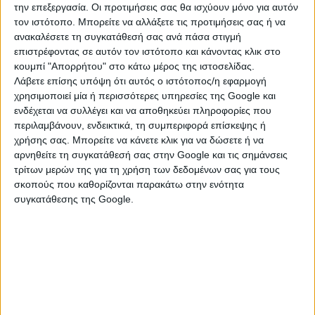
την επεξεργασία. Οι προτιμήσεις σας θα ισχύουν μόνο για αυτόν
– στο επίπεδο των 2,451 δισ. ευρώ συνολικά οι
τον ιστότοπο. Μπορείτε να αλλάξετε τις προτιμήσεις σας ή να
τέσσερις συστημικές, περίπου 2,5 δισ. ευρώ η
ανακαλέσετε τη συγκατάθεσή σας ανά πάσα στιγμή
επιστρέφοντας σε αυτόν τον ιστότοπο και κάνοντας κλικ στο
αγορά – και να διατηρήσουν έναν ανοδικό
κουμπί "Απορρήτου" στο κάτω μέρος της ιστοσελίδας.
ρυθμό πιστωτικής επέκτασης, βλέποντας σε
Λάβετε επίσης υπόψη ότι αυτός ο ιστότοπος/η εφαρμογή
γενικό επίπεδο εξισορρόπηση στην τάση
χρησιμοποιεί μία ή περισσότερες υπηρεσίες της Google και
ενδέχεται να συλλέγει και να αποθηκεύει πληροφορίες που
αποπληρωμών που μέχρι πρότινος κάλυπταν
περιλαμβάνουν, ενδεικτικά, τη συμπεριφορά επίσκεψης ή
τις νέες εκταμιεύσεις. Δυναμικά εξελίσσονται οι
χρήσης σας. Μπορείτε να κάνετε κλικ για να δώσετε ή να
τελευταίες, με αιχμή του δόρατος την
αρνηθείτε τη συγκατάθεσή σας στην Google και τις σημάνσεις
τρίτων μερών της για τη χρήση των δεδομένων σας για τους
επιχειρηματική πίστη, όπου οι νέες ροές
σκοπούς που καθορίζονται παρακάτω στην ενότητα
δανείων γράφουν ιστορικά υψηλά και οδηγούν
συγκατάθεσης της Google.
με τη σειρά τους σε αναβάθμιση στόχων για το
υπόλοιπο του έτους.
Σημαντική η βελτίωση στα ενήμερα
χαρτοφυλάκια, με την αγορά να αναφέρει
αυξημένες νέες πιστώσεις στην περιοχή των 4,7