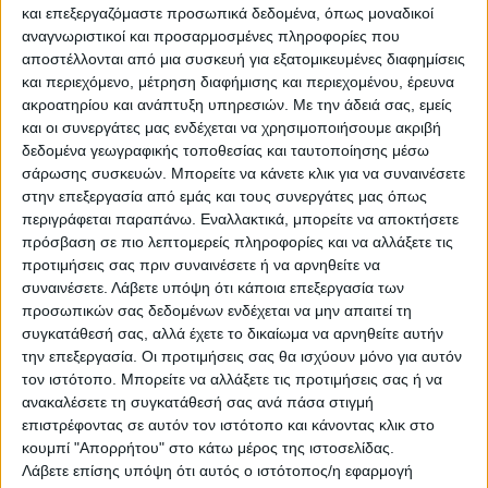
και επεξεργαζόμαστε προσωπικά δεδομένα, όπως μοναδικοί
Μεταβολή του καιρού από την Πέμπτη
αναγνωριστικοί και προσαρμοσμένες πληροφορίες που
αποστέλλονται από μια συσκευή για εξατομικευμένες διαφημίσεις
Από αύριο Πέμπτη αναμένεται αλλαγή στο σκηνικό
και περιεχόμενο, μέτρηση διαφήμισης και περιεχομένου, έρευνα
του καιρού, με την εμφάνιση βροχών και καταιγίδων
ακροατηρίου και ανάπτυξη υπηρεσιών.
Με την άδειά σας, εμείς
σε αρκετές περιοχές της χώρας, καθώς και πτώση της
και οι συνεργάτες μας ενδέχεται να χρησιμοποιήσουμε ακριβή
θερμοκρασίας. Συγκεριμένα αναμένονται νεφώσεις με
δεδομένα γεωγραφικής τοποθεσίας και ταυτοποίησης μέσω
τοπικές βροχές και μεμονωμένες καταιγίδες στη
σάρωσης συσκευών. Μπορείτε να κάνετε κλικ για να συναινέσετε
Μακεδονία, τη Θράκη, τη Θεσσαλία, τη Φθιώτιδα, τη
στην επεξεργασία από εμάς και τους συνεργάτες μας όπως
Βόρεια Εύβοια και τα ορεινά της Ηπείρου, κυρίως
περιγράφεται παραπάνω. Εναλλακτικά, μπορείτε να αποκτήσετε
πρόσβαση σε πιο λεπτομερείς πληροφορίες και να αλλάξετε τις
απογευματινές και βραδινές ώρες.Την Παρασκευή
προτιμήσεις σας πριν συναινέσετε ή να αρνηθείτε να
αναμένονται τοπικές βροχές κυρίως στην Ανατολική
συναινέσετε.
Λάβετε υπόψη ότι κάποια επεξεργασία των
Στερεά, την Εύβοια και την Πελοπόννησο, ενώ
προσωπικών σας δεδομένων ενδέχεται να μην απαιτεί τη
βροχοπτώσεις προβλέπονται το βράδυ και στη βόρεια
συγκατάθεσή σας, αλλά έχετε το δικαίωμα να αρνηθείτε αυτήν
και βορειοανατολική Ελλάδα.Το Σαββατοκύριακο
την επεξεργασία. Οι προτιμήσεις σας θα ισχύουν μόνο για αυτόν
αναμένονται επίσης τοπικές βροχές στην
τον ιστότοπο. Μπορείτε να αλλάξετε τις προτιμήσεις σας ή να
κεντροδυτική Μακεδονία, στην ανατολική ηπειρωτική
ανακαλέσετε τη συγκατάθεσή σας ανά πάσα στιγμή
επιστρέφοντας σε αυτόν τον ιστότοπο και κάνοντας κλικ στο
χώρα, στις Κυκλάδες και στην Κρήτη.Συνολικά, η
κουμπί "Απορρήτου" στο κάτω μέρος της ιστοσελίδας.
άνοιξη φαίνεται να εγκαθίσταται σταδιακά, ωστόσο
Λάβετε επίσης υπόψη ότι αυτός ο ιστότοπος/η εφαρμογή
δεν θα λείψουν οι τοπικές «παραφωνίες» με βροχές