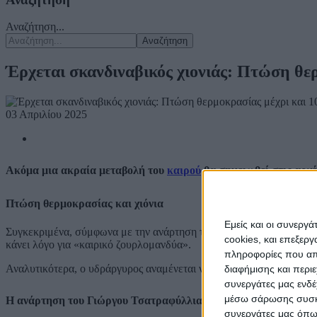
Αναζήτηση...
Αναζήτηση
Έρχεται σκανδιναβικός χιονιάς: Πτώση θε
03 Απριλίου 2025
Ακόμα μια ακραία μεταβολή του
καιρού
θα σημειωθεί στις αρχ
Πτώση θερμοκρασίας και χιόνια
Εμείς και οι συνεργ
Συγκεκριμένα, σύμφωνα με την ανάρτηση του
Γιώργου Τσατραφύλ
cookies, και επεξε
κάνει λόγο για «καιρικό ζουρλομανδύα».
πληροφορίες που απο
Αναλυτικότερα, ο υδράργυρος αναμένεται να σημειώσει πτώση μέχρι
διαφήμισης και περι
συνεργάτες μας ενδέ
μέσω σάρωσης συσκευ
Η ανάρτηση του Γιώργου Τσατραφύλλια
συνεργάτες μας όπω