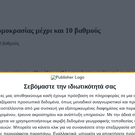
ρμοκρασίας μέχρι και 10 βαθμούς
ές της επόμενης εβδομάδας, καθώς
αναμένεται
μεγάλη πτώση της
Σεβόμαστε την ιδιωτικότητά σας
άτες μας αποθηκεύουμε και/ή έχουμε πρόσβαση σε πληροφορίες σε μια
λια
, μετά τις έντονες βροχοπτώσεις των τελευταίων ημερών, θα ακολ
ργαζόμαστε προσωπικά δεδομένα, όπως μοναδικοί αναγνωριστικοί και 
στέλλονται από μια συσκευή για εξατομικευμένες διαφημίσεις και περ
 και 10 βαθμούς, ενώ χιόνια θα πέσουν σε χαμηλά υψόμετρα της βόρε
εχομένου, έρευνα ακροατηρίου και ανάπτυξη υπηρεσιών.
Με την άδειά σα
χεται να χρησιμοποιήσουμε ακριβή δεδομένα γεωγραφικής τοποθεσίας 
ών. Μπορείτε να κάνετε κλικ για να συναινέσετε στην επεξεργασία απ
ς περιγράφεται παραπάνω. Εναλλακτικά, μπορείτε να αποκτήσετε πρό