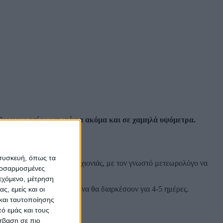
 θερμοκρασίας
και
χιόνια
ακόμα και σε χαμηλά υψόμετρα.
 συσκευή, όπως τα
ουθήσει ο σκανδιναβικός χιονιάς, με τον γνωστό μετεωρολόγο να
προσαρμοσμένες
ιεχόμενο, μέτρηση
ιας Ελλάδας. Τα φαινόμενα θα διαρκέσουν για 4-5 ημέρες.
ς, εμείς και οι
και ταυτοποίησης
ό εμάς και τους
σβαση σε πιο