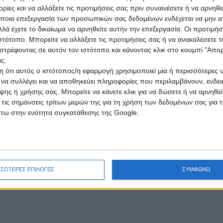
ίες και να αλλάξετε τις προτιμήσεις σας πριν συναινέσετε ή να αρνηθεί
ποια επεξεργασία των προσωπικών σας δεδομένων ενδέχεται να μην απ
ιά των Κυκλάδων με πολύ μεγάλα ύψη βροχής.
λά έχετε το δικαίωμα να αρνηθείτε αυτήν την επεξεργασία. Οι προτιμήσ
ιστότοπο. Μπορείτε να αλλάξετε τις προτιμήσεις σας ή να ανακαλέσετε
ές ώρες της ημέρας κυρίως στα ηπειρωτικά και την Κρήτη , η θερμοκρασ
στρέφοντας σε αυτόν τον ιστότοπο και κάνοντας κλικ στο κουμπί "Απ
ιρα. Επιπλέον δεν θα λείψουν και οι πρωινές ομίχλες.
ς.
ς της επόμενης εβδομάδας, αφού πολικές αέριες μάζες από την Σκανδιν
 ότι αυτός ο ιστότοπος/η εφαρμογή χρησιμοποιεί μία ή περισσότερες 
ι να συλλέγει και να αποθηκεύει πληροφορίες που περιλαμβάνουν, ενδεικ
ης ή χρήσης σας. Μπορείτε να κάνετε κλικ για να δώσετε ή να αρνηθε
 θα έχουμε και χιόνια και σε χαμηλά υψόμετρα της βόρειας Ελλάδας.
 τις σημάνσεις τρίτων μερών της για τη χρήση των δεδομένων σας για
έρες. Οπωσδήποτε
τέτοια εποχή είναι και ζημιογόνα για τον αγροτικό 
άτω στην ενότητα συγκατάθεσης της Google.
ΣΣΟΤΕΡΕΣ ΕΠΙΛΟΓΕΣ
ΣΥΜΦΩΝΩ